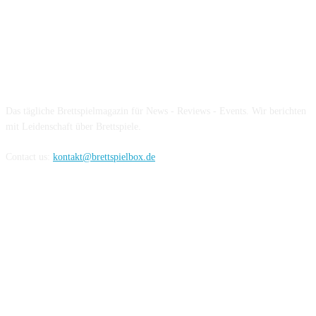
Über die Brettspielbox
Das tägliche Brettspielmagazin für News - Reviews - Events. Wir berichten
mit Leidenschaft über Brettspiele.
Contact us:
kontakt@brettspielbox.de
Hier könnt ihr uns folgen: