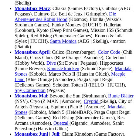
(Skellig)
Monatsbox März
: Chakra (Games Factory), Cubitos (AEG |
Pegasus), Daimyo (Le Boit de Jeux | Grimspire),
Die
Abenteuer des Robin Hood
(Kosmos), Flotilla (Wizkids |
Strohman Games), Funky Monkey (HUCH!), Hallertau
(Lookout), Kyoto (Deep Print Games), Mission ISS (Schmidt
Spiele), Red Rising (Stonemaier Games), Romeo & Julia
(Sylex | HUCH!),
Santa Monica
(AEG | Skellig), 4mation
(Piatnik)
Monatsbox April
: Calico (Ravensburger),
Color Code
(Chili
Island), Cross Clues (Blue Orange | Asmodee), Cutterland
(Hobby World),
Dive
(Sit Down | Pegasus), Hippocrates
(Game Brewer),
Kannste knicken
(Schmidt Spiele),
Mandala
Stones
(Kobold), Marco Polo II (Hans im Glück),
Meeple
Land
(Blue Orange | Asmodee), Praga Caput Regni
(Delicious Games), Schotten Totten II (IELLO | HUCH!),
Spy Connection
(Pegasus)
Monatsbox Mai
: Beyond the Sun (Strohmann),
Bunte Blätter
(NSV), Cryo (Z-MAN | Asmodee),
Cryptid
(Skellig), City of
Angels (Pegasus), Equinox (Plan B | Asmodee),
Mandala
Stones
(Kobold), Match 5 (HeidelBÄR), Praga Caput Regni
(Delicious Games), Red Rising (Stonemaier Games), Res
Arcana (Asmodee),
Quetzal
(Gigamic | Asmodee), Sankt
Petersburg (Hans im Glück)
Monatsbox Juni | Juli
: Claim Kingdom (Game Factory),