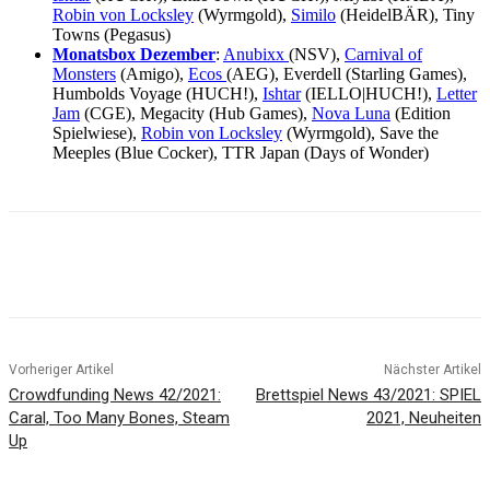
Robin von Locksley
(Wyrmgold),
Similo
(HeidelBÄR), Tiny
Towns (Pegasus)
Monatsbox Dezember
:
Anubixx
(NSV),
Carnival of
Monsters
(Amigo),
Ecos
(AEG), Everdell (Starling Games),
Humbolds Voyage (HUCH!),
Ishtar
(IELLO|HUCH!),
Letter
Jam
(CGE), Megacity (Hub Games),
Nova Luna
(Edition
Spielwiese),
Robin von Locksley
(Wyrmgold), Save the
Meeples (Blue Cocker), TTR Japan (Days of Wonder)
Facebook
X
Pinterest
WhatsApp
Vorheriger Artikel
Nächster Artikel
Crowdfunding News 42/2021:
Brettspiel News 43/2021: SPIEL
Caral, Too Many Bones, Steam
2021, Neuheiten
Up