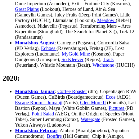
Dune Imperium (Asmodee), Exit – Fortune City (Kosmos),
Great Plains
(Lookout), Heroes of Land, Air & Sea
(Gameylin Games), Juicy Fruits (Deep Print Games), Little
Factory (HUCH!), Llamaland (Lookout),
Meadow
(Rebel |
Asmodee), Nidavellir (Pegasus), Terraforming Mars – Ares
Expedition (Stronghold), The Search for Planet X (), Trek 12
(Pandasaurus)
Monatsbox August
: Carnegie (Pegasus), Concordia Salsa
(PD Verlag),
Echoes
(Ravensburger), Freitag (2F), Lost
Explorers (Ludonaute),
MyGold Mine
(Kosmos), Paper
Dungeons (Grimspire),
So Kleever
(Repos),
Trails
(Feuerland), Whistle Mountain (Bezir),
Witchstone
(HUCH!)
2020:
Monatsbox Januar
:
Coffee Roaster
(dlp), Copenhagen RnW
(Queen Games), CuBirds (Boardgamecircus),
Ecos
(AEG),
Escape Room – Jumanji
(Noris),
Glen More II
(Funtails), Last
Bastion (Repos), Maya (White Goblin Games),
Pictures
(PD
Verlag),
Point Salad
(AEG), On the Origin of Species (Mont
Taber), Super Lemming (Corax),
Watergate
(Frosted Games),
Yukon Airways (Ludonova)
Monatsbox Februar
: Alubari (Boardgamebox), Aquatica
(Cosmodrome),
Bonfire
(Hall Games), Chip it (Amigo),