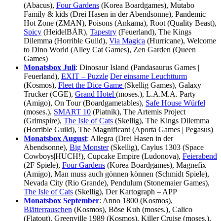
(Abacus),
Four Gardens
(Korea Boardgames), Mutabo
Family & kids (Drei Hasen in der Abendsonne), Pandemic
Hot Zone (ZMAN), Poisons (Ankama), Root (Quality Beast),
Spicy
(HeidelBÄR),
Tapestry
(Feuerland), The Kings
Dilemma (Horrible Guild),
Via Magica
(Hurricane), Welcome
to Dino World (Alley Cat Games), Zen Garden (Queen
Games)
Monatsbox Juli
: Dinosaur Island (Pandasaurus Games |
Feuerland),
EXIT – Puzzle
Der einsame Leuchtturm
(Kosmos),
Fleet the Dice Game
(Skellig Games), Galaxy
Trucker (CGE),
Grand Hotel
(moses.), L.A.M.A. Party
(Amigo), On Tour (Boardgametables),
Safe House Würfel
(moses.),
SMART 10
(Piatnik), The Artemis Project
(Grimspire),
The Isle of Cats
(Skellig), The Kings Dilemma
(Horrible Guild), The Magnificant (Aporta Games | Pegasus)
Monatsbox August
: Allegra (Drei Hasen in der
Abendsonne),
Big Monster
(Skellig), Caylus 1303 (Space
Cowboys|HUCH!), Cupcake Empire (Ludonova),
Feierabend
(2F Spiele),
Four Gardens
(Korea Boardgames), Magnefix
(Amigo), Man muss auch gönnen können (Schmidt Spiele),
Nevada City (Rio Grande), Pendulum (Stonemaier Games),
The Isle of Cats
(Skellig), Der Kartograph – APP
Monatsbox September
: Anno 1800 (Kosmos),
Blätterrauschen
(Kosmos), Böse Kuh (moses.), Calico
(Flatout), Greenville 1989 (Kosmos), Killer Cruise (moses.),