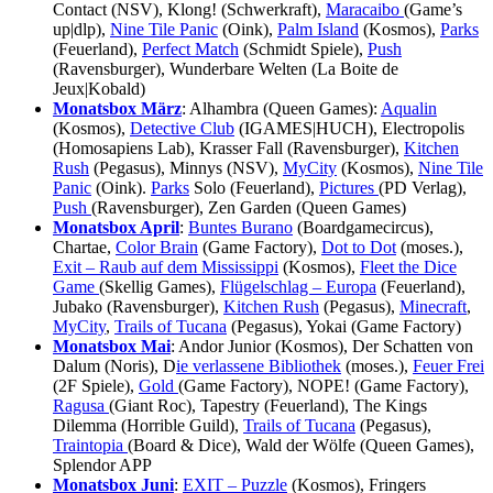
Contact (NSV), Klong! (Schwerkraft),
Maracaibo
(Game’s
up|dlp),
Nine Tile Panic
(Oink),
Palm Island
(Kosmos),
Parks
(Feuerland),
Perfect Match
(Schmidt Spiele),
Push
(Ravensburger), Wunderbare Welten (La Boite de
Jeux|Kobald)
Monatsbox März
: Alhambra (Queen Games):
Aqualin
(Kosmos),
Detective Club
(IGAMES|HUCH), Electropolis
(Homosapiens Lab), Krasser Fall (Ravensburger),
Kitchen
Rush
(Pegasus), Minnys (NSV),
MyCity
(Kosmos),
Nine Tile
Panic
(Oink).
Parks
Solo (Feuerland),
Pictures
(PD Verlag),
Push
(Ravensburger), Zen Garden (Queen Games)
Monatsbox April
:
Buntes Burano
(Boardgamecircus),
Chartae,
Color Brain
(Game Factory),
Dot to Dot
(moses.),
Exit – Raub auf dem Mississippi
(Kosmos),
Fleet the Dice
Game
(Skellig Games),
Flügelschlag – Europa
(Feuerland),
Jubako (Ravensburger),
Kitchen Rush
(Pegasus),
Minecraft
,
MyCity
,
Trails of Tucana
(Pegasus), Yokai (Game Factory)
Monatsbox Mai
: Andor Junior (Kosmos), Der Schatten von
Dalum (Noris), D
ie verlassene Bibliothek
(moses.),
Feuer Frei
(2F Spiele),
Gold
(Game Factory), NOPE! (Game Factory),
Ragusa
(Giant Roc), Tapestry (Feuerland), The Kings
Dilemma (Horrible Guild),
Trails of Tucana
(Pegasus),
Traintopia
(Board & Dice), Wald der Wölfe (Queen Games),
Splendor APP
Monatsbox Juni
:
EXIT – Puzzle
(Kosmos), Fringers