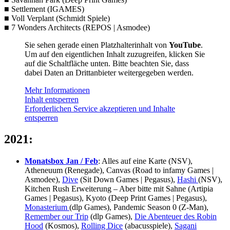
■ Settlement (IGAMES)
■ Voll Verplant (Schmidt Spiele)
■ 7 Wonders Architects (REPOS | Asmodee)
Sie sehen gerade einen Platzhalterinhalt von
YouTube
.
Um auf den eigentlichen Inhalt zuzugreifen, klicken Sie
auf die Schaltfläche unten. Bitte beachten Sie, dass
dabei Daten an Drittanbieter weitergegeben werden.
Mehr Informationen
Inhalt entsperren
Erforderlichen Service akzeptieren und Inhalte
entsperren
2021:
Monatsbox Jan / Feb
: Alles auf eine Karte (NSV),
Atheneuum (Renegade), Canvas (Road to infamy Games |
Asmodee),
Dive
(Sit Down Games | Pegasus),
Hashi
(NSV),
Kitchen Rush Erweiterung – Aber bitte mit Sahne (Artipia
Games | Pegasus), Kyoto (Deep Print Games | Pegasus),
Monasterium
(dlp Games), Pandemic Season 0 (Z-Man),
Remember our Trip
(dlp Games),
Die Abenteuer des Robin
Hood
(Kosmos),
Rolling Dice
(abacusspiele),
Sagani