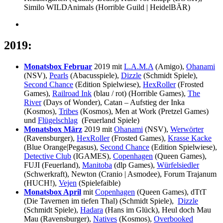
Similo WILDAnimals (Horrible Guild | HeidelBÄR)
2019
:
Monatsbox Februar
2019 mit
L.A.M.A
(Amigo),
Ohanami
(NSV),
Pearls
(Abacusspiele),
Dizzle
(Schmidt Spiele),
Second Chance
(Edition Spielwiese),
HexRoller
(Frosted
Games),
Railroad Ink
(blau / rot) (Horrible Games),
The
River
(Days of Wonder), Catan – Aufstieg der Inka
(Kosmos),
Tribes
(Kosmos), Men at Work (Pretzel Games)
und
Flügelschlag
(Feuerland Spiele)
Monatsbox März
2019 mit
Ohanami
(NSV),
Werwörter
(Ravensburger),
HexRoller
(Frosted Games),
Krasse Kacke
(Blue Orange|Pegasus),
Second Chance
(Edition Spielwiese),
Detective Club
(IGAMES),
Copenhagen
(Queen Games),
FUJI (Feuerland),
Manitoba
(dlp Games),
Würfelsiedler
(Schwerkraft), Newton (Cranio | Asmodee), Forum Trajanum
(HUCH!),
Vejen
(Spielefaible)
Monatsbox April
mit
Copenhagen
(Queen Games), dTtT
(Die Tavernen im tiefen Thal) (Schmidt Spiele),
Dizzle
(Schmidt Spiele),
Hadara
(Hans im Glück), Heul doch Mau
Mau (Ravensburger),
Natives
(Kosmos),
Overbooked