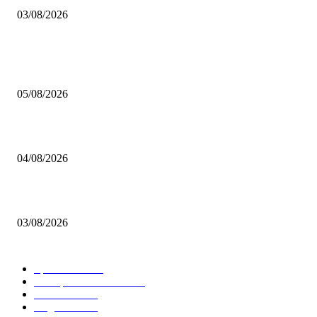
03/08/2026
BELIEBTE BEITRÄGE
Brettspiel Kolumne – Out of the Box: Ersteindruck von Brettspielen
05/08/2026
BRETTSPIELBOX Brettspiel News 32/2026:
04/08/2026
Brettspiel Neuheiten – Herbst 2026: 1 More Time Games
03/08/2026
BELIEBTE KATEGORIEN
Spielevent
1367
Brettspielbox News
1201
Rezension
891
Allgemein
854