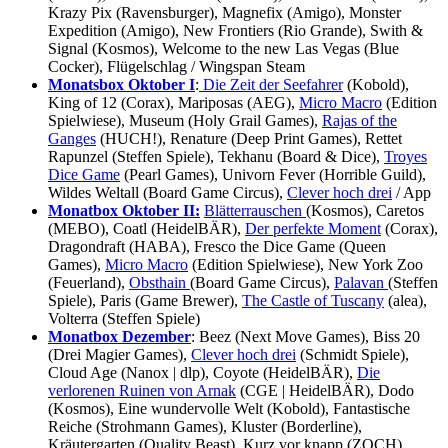
Krazy Pix (Ravensburger), Magnefix (Amigo), Monster
Expedition (Amigo), New Frontiers (Rio Grande), Swith &
Signal (Kosmos), Welcome to the new Las Vegas (Blue
Cocker), Flügelschlag / Wingspan Steam
Monatsbox Oktober I
:
Die Zeit der Seefahrer
(Kobold),
King of 12 (Corax), Mariposas (AEG),
Micro Macro
(Edition
Spielwiese), Museum (Holy Grail Games),
Rajas of the
Ganges
(HUCH!), Renature (Deep Print Games), Rettet
Rapunzel (Steffen Spiele), Tekhanu (Board & Dice),
Troyes
Dice Game
(Pearl Games), Univorn Fever (Horrible Guild),
Wildes Weltall (Board Game Circus),
Clever hoch drei
/ App
Monatbox Oktober II:
Blätterrauschen
(Kosmos), Caretos
(MEBO), Coatl (HeidelBÄR),
Der perfekte Moment
(Corax),
Dragondraft (HABA), Fresco the Dice Game (Queen
Games),
Micro Macro
(Edition Spielwiese), New York Zoo
(Feuerland),
Obsthain
(Board Game Circus),
Palavan
(Steffen
Spiele), Paris (Game Brewer),
The Castle of Tuscany
(alea),
Volterra (Steffen Spiele)
Monatbox Dezember
: Beez (Next Move Games), Biss 20
(Drei Magier Games),
Clever hoch drei
(Schmidt Spiele),
Cloud Age (Nanox | dlp), Coyote (HeidelBÄR),
Die
verlorenen Ruinen von Arnak
(CGE | HeidelBÄR), Dodo
(Kosmos), Eine wundervolle Welt (Kobold), Fantastische
Reiche (Strohmann Games), Kluster (Borderline),
Kräutergarten (Quality Beast), Kurz vor knapp (ZOCH),