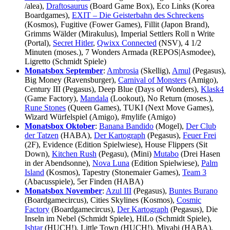
/alea),
Draftosaurus
(Board Game Box), Eco Links (Korea
Boardgames),
EXIT – Die Geisterbahn des Schreckens
(Kosmos), Fugitive (Fower Games), Fillit (Japon Brand),
Grimms Wälder (Mirakulus), Imperial Settlers Roll n Write
(Portal),
Secret Hitler
,
Qwixx Connected
(NSV), 4 1/2
Minuten (moses.), 7 Wonders Armada (REPOS|Asmodee),
Ligretto (Schmidt Spiele)
Monatsbox September
:
Ambrosia
(Skellig),
Amul
(Pegasus),
Big Money (Ravensburger),
Carnival of Monsters
(Amigo),
Century III (Pegasus), Deep Blue (Days of Wonders),
Klask4
(Game Factory),
Mandala
(Lookout), No Return (moses.),
Rune Stones
(Queen Games), TUKI (Next Move Games),
Wizard Würfelspiel (Amigo), #mylife (Amigo)
Monatsbox Oktober
:
Banana Bandido
(Mogel),
Der Club
der Tatzen
(HABA),
Der Kartograph
(Pegasus),
Feuer Frei
(2F), Evidence (Edition Spielwiese), House Flippers (Sit
Down),
Kitchen Rush
(Pegasu), (Mini)
Mutabo
(Drei Hasen
in der Abendsonne),
Nova Luna
(Edition Spielwiese),
Palm
Island
(Kosmos), Tapestry (Stonemaier Games),
Team 3
(Abacusspiele), 5er Finden (HABA)
Monatsbox November
:
Azul III
(Pegasus),
Buntes Burano
(Boardgamecircus), Cities Skylines (Kosmos),
Cosmic
Factory
(Boardgamecircus),
Der Kartograph
(Pegasus), Die
Inseln im Nebel (Schmidt Spiele), HiLo (Schmidt Spiele),
Ishtar
(HUCH!), Little Town (HUCH!), Miyabi (HABA),