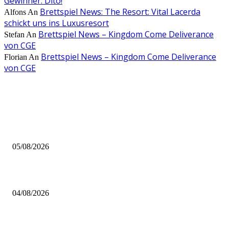
Gewinner: Dito!
Brettspiel News: The Resort: Vital Lacerda
Alfons
An
schickt uns ins Luxusresort
Brettspiel News – Kingdom Come Deliverance
Stefan
An
von CGE
Brettspiel News – Kingdom Come Deliverance
Florian
An
von CGE
AUS DER REDAKTION
Brettspiel Kolumne – Out of the Box: Ersteindruck von Brettspielen
05/08/2026
BRETTSPIELBOX Brettspiel News 32/2026:
04/08/2026
Brettspiel Neuheiten – Herbst 2026: 1 More Time Games