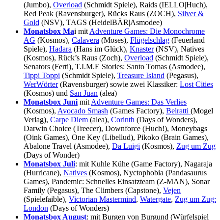
(Jumbo),
Overload
(Schmidt Spiele), Raids (IELLO|Huch),
Red Peak (Ravensburger), Rücks Raus (ZOCH),
Silver &
Gold
(NSV), TAGS (HeidelBÄR|Asmodee)
Monatsbox Ma
i mit
Adventure Games: Die Monochrome
AG
(Kosmos),
Calavera
(Moses),
Flügelschlag
(Feuerland
Spiele),
Hadara
(Hans im Glück),
Knaster
(NSV), Natives
(Kosmos), Rück’s Raus (Zoch),
Overload
(Schmidt Spiele),
Senators (Ferti), T.I.M.E Stories: Santo Tomas (Asmodee),
Tippi Toppi
(Schmidt Spiele),
Treasure Island
(Pegasus),
WerWörter
(Ravensburger) sowie zwei Klassiker:
Lost Cities
(Kosmos) und
San Juan
(alea)
Monatsbox Juni
mit
Adventure Games: Das Verlies
(Kosmos),
Avocado Smash
(Games Factory),
Belratti
(Mogel
Verlag),
Carpe Diem
(alea),
Corinth
(Days of Wonders),
Darwin Choice (Treecer), Downforce (Huch!), Moneybags
(Oink Games), One Key (Libellud), Pikoko (Brain Games),
Abalone Travel (Asmodee),
Da Luigi
(Kosmos),
Zug um Zug
(Days of Wonder)
Monatsbox Juli
: mit Kuhle Kühe (Game Factory), Nagaraja
(Hurricane),
Natives
(Kosmos), Nyctophobia (Pandasaurus
Games), Pandemic: Schnelles Einsatzteam (Z-MAN), Sonar
Family (Pegasus), The Climbers (Capstone),
Vejen
(Spielefaible),
Victorian Mastermind
,
Watergate
,
Zug um Zug:
London
(Days of Wonders)
Monatsbox August
: mit Burgen von Burgund (Würfelspiel