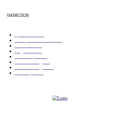
BRETTSPIELBOX Brettspiel News 32/2026:
04/08/2026
BELIEBTE KATEGORIEN
Spielevent
1367
Brettspielbox News
1202
Rezension
891
Allgemein
854
Familienspiel
585
Crowdfunding
530
Auszeichnungen
314
Kartenspiel
288