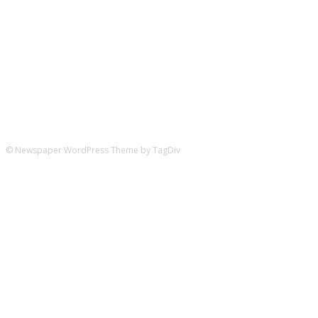
Hier könnt ihr uns folgen:
© Newspaper WordPress Theme by TagDiv