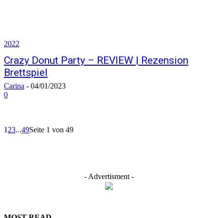
2022
Crazy Donut Party – REVIEW | Rezension
Brettspiel
Carina
-
04/01/2023
0
1
2
3
...
49
Seite 1 von 49
- Advertisment -
MOST READ