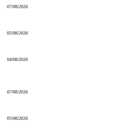
07/08/2026
Brettspiel Kolumne – Out of the Box: Ersteindruck von Brettspielen
05/08/2026
BRETTSPIELBOX Brettspiel News 32/2026:
04/08/2026
BELIEBTE BEITRÄGE
Video – Brettspiel News vom 07. August 2026
07/08/2026
Brettspiel Kolumne – Out of the Box: Ersteindruck von Brettspielen
05/08/2026