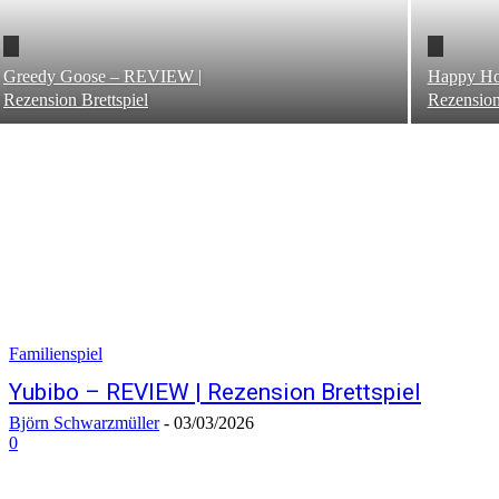
Greedy Goose – REVIEW |
Happy Ho
Rezension Brettspiel
Rezension
Familienspiel
Yubibo – REVIEW | Rezension Brettspiel
Björn Schwarzmüller
-
03/03/2026
0