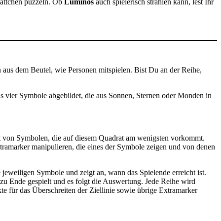
Plättchen puzzeln. Ob
Luminos
auch spielerisch strahlen kann, lest Ihr
en aus dem Beutel, wie Personen mitspielen. Bist Du an der Reihe,
 bis vier Symbole abgebildet, die aus Sonnen, Sternen oder Monden in
 Art von Symbolen, die auf diesem Quadrat am wenigsten vorkommt.
xtramarker manipulieren, die eines der Symbole zeigen und von denen
e jeweiligen Symbole und zeigt an, wann das Spielende erreicht ist.
 zu Ende gespielt und es folgt die Auswertung. Jede Reihe wird
te für das Überschreiten der Ziellinie sowie übrige Extramarker