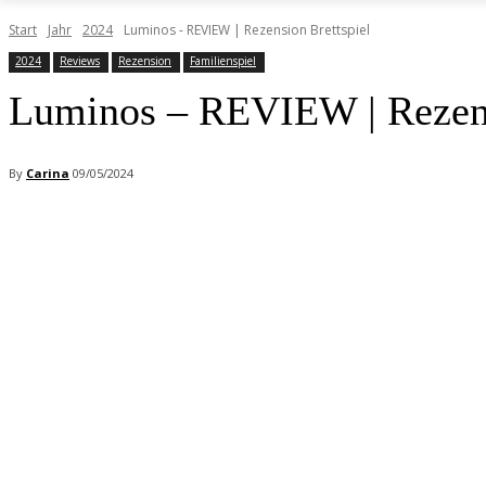
Start
Jahr
2024
Luminos - REVIEW | Rezension Brettspiel
2024
Reviews
Rezension
Familienspiel
Luminos – REVIEW | Rezens
By
Carina
09/05/2024
Facebook
X
Pinterest
WhatsApp