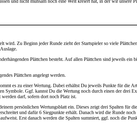
assen und nicht mühsam noch eine Welt kreiert hat, in der wir unsere 
elt wird. Zu Beginn jeder Runde zieht der Startspieler so viele Plättch
e Auslage.
anderhängenden Plättchen besteht. Auf allen Plättchen sind jeweils ein
egendes Plättchen angelegt werden.
, kommt es zu einer Wertung. Dabei erhältst Du jeweils Punkte für die
igten Symbole. Ggf. kannst Du die Wertung noch durch einen der drei E
 werden darf, sofern dort noch Platz ist.
deinem persönlichen Wertungsblatt ein. Dieses zeigt drei Spalten für di
berschreitet und dafür 6 Siegpunkte erhält. Danach wird die Runde noch
 aufweist. Erst danach werden die Spalten summiert, ggf. noch die Punk