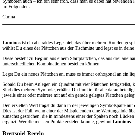
Symbolen auch – ich bin sehr froh, dass man es dabei hat bewenden l
im Folgenden.
Carina
Luminos
ist ein abstraktes Legespiel, das über mehrere Runden gespi
wählst Du eines der Plättchen aus der Tischmitte und legst es in dein
Diese besteht zu Beginn aus einem Startplättchen, das aus drei anein
unterschiedlichen Kombinationen bestehen können.
Legst Du ein neues Plättchen an, muss es immer orthogonal an ein li
Sobald Du beim Anlegen ein Quadrat mit vier Plättchen fertigstellst
Sind dies mehrere Symbole, erhältst Du Punkte für alle daran beteil
jeweils einer oder mehrere mit auf ein gerade gelegtes Plättchen gelegt
Den erzielten Wert trägst du dann in der jeweiligen Symbolspalte auf 
Dies ist der Fall, wenn einer der Mitspielenden eine Wertungslinie ü
zunächst gestrichen, die in mindestens einer der Spalten noch Lücken
ergänzt. Wer die meisten Punkte erzielen konnte, gewinnt
Luminos
.
Brettspiel Regeln