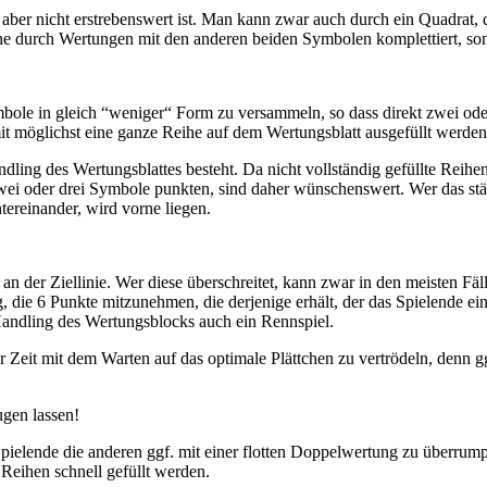
 aber nicht erstrebenswert ist. Man kann zwar auch durch ein Quadrat,
he durch Wertungen mit den anderen beiden Symbolen komplettiert, son
mbole in gleich “weniger“ Form zu versammeln, so dass direkt zwei oder
it möglichst eine ganze Reihe auf dem Wertungsblatt ausgefüllt werden
ling des Wertungsblattes besteht. Da nicht vollständig gefüllte Reihe
 oder drei Symbole punkten, sind daher wünschenswert. Wer das ständig
tereinander, wird vorne liegen.
 an der Ziellinie. Wer diese überschreitet, kann zwar in den meisten Fäl
g, die 6 Punkte mitzunehmen, die derjenige erhält, der das Spielende ein
Handling des Wertungsblocks auch ein Rennspiel.
Zeit mit dem Warten auf das optimale Plättchen zu vertrödeln, denn gg
ugen lassen!
ielende die anderen ggf. mit einer flotten Doppelwertung zu überrumpe
 Reihen schnell gefüllt werden.