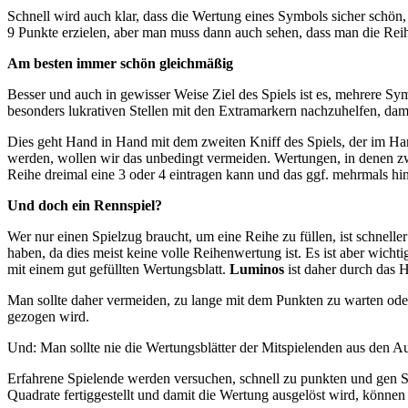
Schnell wird auch klar, dass die Wertung eines Symbols sicher schön,
9 Punkte erzielen, aber man muss dann auch sehen, dass man die Rei
Am besten immer schön gleichmäßig
Besser und auch in gewisser Weise Ziel des Spiels ist es, mehrere Sy
besonders lukrativen Stellen mit den Extramarkern nachzuhelfen, dam
Dies geht Hand in Hand mit dem zweiten Kniff des Spiels, der im Hand
werden, wollen wir das unbedingt vermeiden. Wertungen, in denen zwei
Reihe dreimal eine 3 oder 4 eintragen kann und das ggf. mehrmals hin
Und doch ein Rennspiel?
Wer nur einen Spielzug braucht, um eine Reihe zu füllen, ist schneller
haben, da dies meist keine volle Reihenwertung ist. Es ist aber wichti
mit einem gut gefüllten Wertungsblatt.
Luminos
ist daher durch das 
Man sollte daher vermeiden, zu lange mit dem Punkten zu warten oder 
gezogen wird.
Und: Man sollte nie die Wertungsblätter der Mitspielenden aus den A
Erfahrene Spielende werden versuchen, schnell zu punkten und gen Sp
Quadrate fertiggestellt und damit die Wertung ausgelöst wird, können