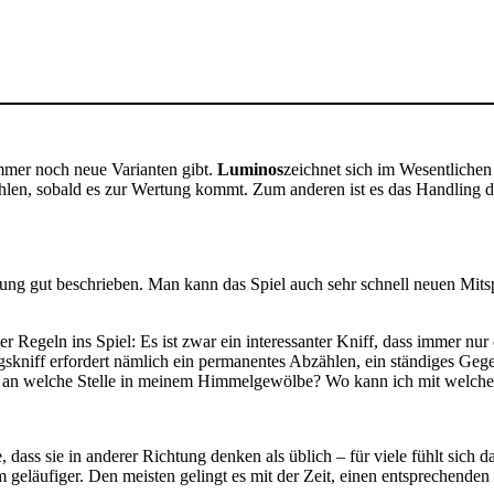
immer noch neue Varianten gibt.
Luminos
zeichnet sich im Wesentlichen 
ählen, sobald es zur Wertung kommt. Zum anderen ist es das Handling
g gut beschrieben. Man kann das Spiel auch sehr schnell neuen Mitspiel
Regeln ins Spiel: Es ist zwar ein interessanter Kniff, dass immer nur 
kniff erfordert nämlich ein permanentes Abzählen, ein ständiges Gege
en an welche Stelle in meinem Himmelgewölbe? Wo kann ich mit welch
ss sie in anderer Richtung denken als üblich – für viele fühlt sich da
geläufiger. Den meisten gelingt es mit der Zeit, einen entsprechenden