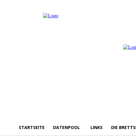
Freitag, August 7, 2026
Anmelden / Beitreten
STARTSEITE
DATENPOOL
LINKS
DIE BRETTS