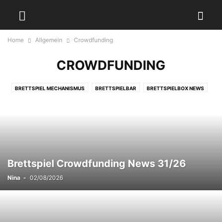
Home
Allgemein
Crowdfunding
CROWDFUNDING
BRETTSPIEL MECHANISMUS
BRETTSPIELBAR
BRETTSPIELBOX NEWS
CROWDFUNDING
INTERVIEW
RÜCKBLICK
SPIELERTYPEN
SPIELEVENT
SPIELFAMILIE
SPIELHILFE
UNBOXING
Brettspiel Crowdfunding News 31/26
Nina
-
02/08/2026