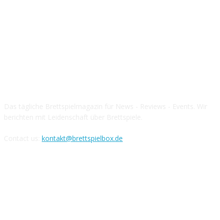
Über die Brettspielbox
Das tägliche Brettspielmagazin für News - Reviews - Events. Wir
berichten mit Leidenschaft über Brettspiele.
Contact us:
kontakt@brettspielbox.de
Hier könnt ihr uns folgen: