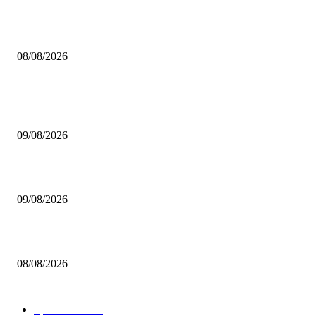
Brettspiel Neuheiten – Herbst 2026: Captain Games
08/08/2026
BELIEBTE BEITRÄGE
Brettspiel Neuheiten – Herbst 2026: Board & Dice
09/08/2026
Brettspiel Crowdfunding News 32/26
09/08/2026
Brettspiel Neuheiten – Herbst 2026: Captain Games
08/08/2026
BELIEBTE KATEGORIEN
Spielevent
1369