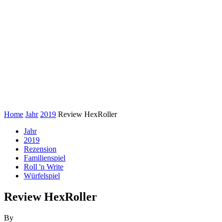
Home
Jahr
2019
Review HexRoller
Jahr
2019
Rezension
Familienspiel
Roll 'n Write
Würfelspiel
Review HexRoller
By