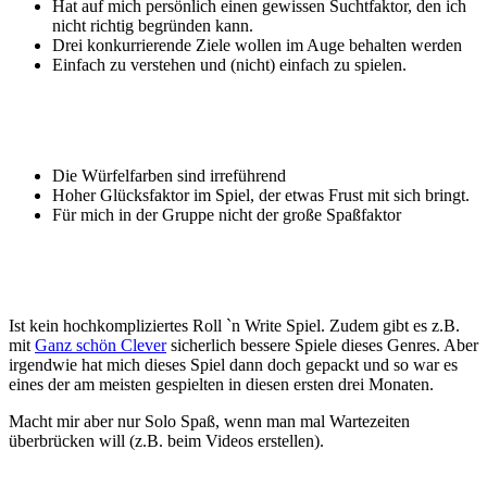
Hat auf mich persönlich einen gewissen Suchtfaktor, den ich
nicht richtig begründen kann.
Drei konkurrierende Ziele wollen im Auge behalten werden
Einfach zu verstehen und (nicht) einfach zu spielen.
Die Würfelfarben sind irreführend
Hoher Glücksfaktor im Spiel, der etwas Frust mit sich bringt.
Für mich in der Gruppe nicht der große Spaßfaktor
Ist kein hochkompliziertes Roll `n Write Spiel. Zudem gibt es z.B.
mit
Ganz schön Clever
sicherlich bessere Spiele dieses Genres. Aber
irgendwie hat mich dieses Spiel dann doch gepackt und so war es
eines der am meisten gespielten in diesen ersten drei Monaten.
Macht mir aber nur Solo Spaß, wenn man mal Wartezeiten
überbrücken will (z.B. beim Videos erstellen).