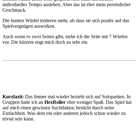
individuelles Tempo ausleben. Aber das ist eher mein persönlicher
Geschmack.
Die bunten Würfel irritieren mehr, als dass sie sich positiv auf das
Spielvergnügen auswirken.
Auch wenn es zwei Seiten gibt, ziehe ich die Seite mit 7 Würfen
vor. Die kürzere engt mich doch zu sehr ein.
Kurzfazit:
Das Immer mal wieder bezieht sich auf Solopartien. In
Gruppen hatte ich an
HexRoller
eher weniger Spaß. Das Spiel hat
auf mich einen gewissen Suchtfaktor, besticht durch seine
Einfachheit. Was dem ein oder anderen jedoch schon wieder zu
trivial sein kann.