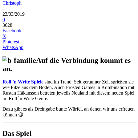
Christoph
-
23/03/2019
0
3628
Facebook
X
Pinterest
WhatsApp
Auf die Verbindung kommt es
an.
Roll `n Write Spiele
sind im Trend. Seit geraumer Zeit sprießen sie
wie Pilze aus dem Boden. Auch Frosted Games in Kombination mit
Rustan Håkansson betreten jeweils Neuland mit diesem neuen Spiel
im Roll `n Write Genre.
Dazu gibt es als Dreingabe bunte Würfel, an denen wir uns erfreuen
können 😉
Das Spiel