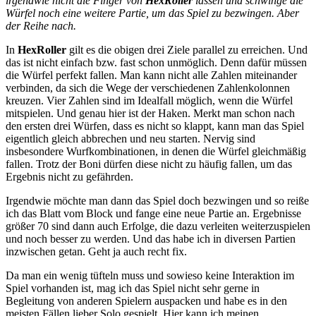
irgendwie nicht die Finger von
HexRoller
lassen und schwinge die
Würfel noch eine weitere Partie, um das Spiel zu bezwingen. Aber
der Reihe nach.
In
HexRoller
gilt es die obigen drei Ziele parallel zu erreichen. Und
das ist nicht einfach bzw. fast schon unmöglich. Denn dafür müssen
die Würfel perfekt fallen. Man kann nicht alle Zahlen miteinander
verbinden, da sich die Wege der verschiedenen Zahlenkolonnen
kreuzen. Vier Zahlen sind im Idealfall möglich, wenn die Würfel
mitspielen. Und genau hier ist der Haken. Merkt man schon nach
den ersten drei Würfen, dass es nicht so klappt, kann man das Spiel
eigentlich gleich abbrechen und neu starten. Nervig sind
insbesondere Wurfkombinationen, in denen die Würfel gleichmäßig
fallen. Trotz der Boni dürfen diese nicht zu häufig fallen, um das
Ergebnis nicht zu gefährden.
Irgendwie möchte man dann das Spiel doch bezwingen und so reiße
ich das Blatt vom Block und fange eine neue Partie an. Ergebnisse
größer 70 sind dann auch Erfolge, die dazu verleiten weiterzuspielen
und noch besser zu werden. Und das habe ich in diversen Partien
inzwischen getan. Geht ja auch recht fix.
Da man ein wenig tüfteln muss und sowieso keine Interaktion im
Spiel vorhanden ist, mag ich das Spiel nicht sehr gerne in
Begleitung von anderen Spielern auspacken und habe es in den
meisten Fällen lieber Solo gespielt. Hier kann ich meinen