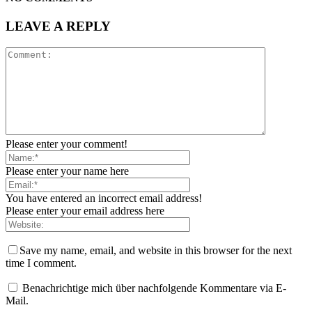
LEAVE A REPLY
Please enter your comment!
Please enter your name here
You have entered an incorrect email address!
Please enter your email address here
Save my name, email, and website in this browser for the next
time I comment.
Benachrichtige mich über nachfolgende Kommentare via E-
Mail.