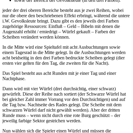
sowie der Bereich der Gevolksleute (in den drei Farben).
jeder der drei oberen Bereiche besteht aus je zwei Reihen, wobei
nur die obere den beschriebenen Effekt erbringt, während die untere
i.W. Gevolksleute bringt. Dazu gibt es den jeweils drei Farben
zugehörige Ressourcen: Einfluß – Geld – Bibeln mit denen die
Augenzahl erhöht / erniedrigt – Würfel gekauft – Farben der
Scheiben verändert werden können.
In die Mitte wird eine Spieltafel mit acht Ausbuchtungen sowie
einem Tagesrad in die Mitte gelegt. In die Ausbuchtungen werden
acht beidseitig in den drei Farben bedruckte Scheiben gelegt (dier
ersten vier gelten für den Tag, die zweiten für die Nacht).
Das Spiel besteht aus acht Runden mit je einer Tag und einer
Nachtphase.
Dann wird mit vier Würfel (drei durchsichtig, einer schwarz)
gewürfelt. Diese der Reihe nach sortiert (der Schwarze Würfel hat
bei gleicher Zahl immer Vorrang vor den Durchsichtigen) und auf
die Tag bzw. Nachtseite des Rades gelegt. Die Scheibe mit dem
schwarzen Würfel darf nicht gewählt werden). Aber der dritten
Runde muss – wenn nicht durch eine rote Burg geschützt – der
jeweilig farbige Sektor gestrichen werden.
Nun wählen sich die Spieler einen Würfel und müssen die