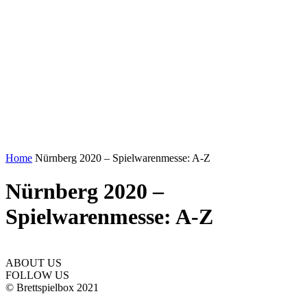
Home
Nürnberg 2020 – Spielwarenmesse: A-Z
Nürnberg 2020 –
Spielwarenmesse: A-Z
ABOUT US
FOLLOW US
© Brettspielbox 2021