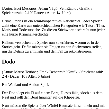
(Autor: Bori Mészáros, Ádám Vágó, Veit Etzold / Grafik: /
Spieleranzahl: 2-10/ Dauer: / Alter: 14 Jahre)
Crime Stories ist ein semi-kooperatives Kartenspiel. Jeder Spieler
zieht eine Karte aus unterschiedlichen Kategorien wie Tatort, Täter,
Motiv und Todesursache. Zu diesen Stichworten schreibt nun jeder
eine kurze Kriminalgeschichte.
Reihum versuchen die Spieler nun zu erfahren, worum es in den
Stories geht. Dafür müssen sie Fragen zu den Stichworten stellen,
um die Details zu ermitteln und den Fall zu rekonstruieren.
Dodo
(Autor: Marco Teubner, Frank Bebenroth/ Grafik: / Spieleranzahl:
2-4 / Dauer: 10 / Alter: 6 Jahre)
Ein Wettlauf und Action-Spiel.
Der Dodo legt ein Ei auf einem Berg. Dieses fällt jedoch aus dem
Nest und rollt den Berg hinunter auf die Klippe zu.
Nun müssen die Spieler über Würfel Baumaterial sammeln und mit