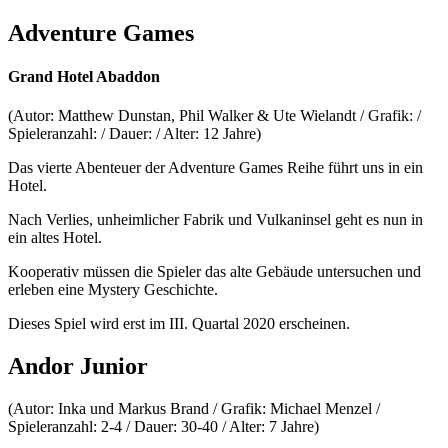
Adventure Games
Grand Hotel Abaddon
(Autor: Matthew Dunstan, Phil Walker & Ute Wielandt / Grafik: /
Spieleranzahl: / Dauer: / Alter: 12 Jahre)
Das vierte Abenteuer der Adventure Games Reihe führt uns in ein
Hotel.
Nach Verlies, unheimlicher Fabrik und Vulkaninsel geht es nun in
ein altes Hotel.
Kooperativ müssen die Spieler das alte Gebäude untersuchen und
erleben eine Mystery Geschichte.
Dieses Spiel wird erst im III. Quartal 2020 erscheinen.
Andor Junior
(Autor: Inka und Markus Brand / Grafik: Michael Menzel /
Spieleranzahl: 2-4 / Dauer: 30-40 / Alter: 7 Jahre)