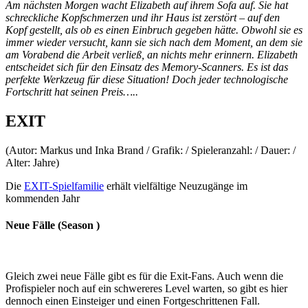
Am nächsten Morgen wacht Elizabeth auf ihrem Sofa auf. Sie hat
schreckliche Kopfschmerzen und ihr Haus ist zerstört – auf den
Kopf gestellt, als ob es einen Einbruch gegeben hätte. Obwohl sie es
immer wieder versucht, kann sie sich nach dem Moment, an dem sie
am Vorabend die Arbeit verließ, an nichts mehr erinnern. Elizabeth
entscheidet sich für den Einsatz des Memory-Scanners. Es ist das
perfekte Werkzeug für diese Situation! Doch jeder technologische
Fortschritt hat seinen Preis…..
EXIT
(Autor: Markus und Inka Brand / Grafik: / Spieleranzahl: / Dauer: /
Alter: Jahre)
Die
EXIT-Spielfamilie
erhält vielfältige Neuzugänge im
kommenden Jahr
Neue Fälle (Season )
Gleich zwei neue Fälle gibt es für die Exit-Fans. Auch wenn die
Profispieler noch auf ein schwereres Level warten, so gibt es hier
dennoch einen Einsteiger und einen Fortgeschrittenen Fall.