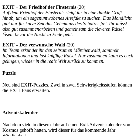
EXIT – Der Friedhof der Finsternis
(20)
Auf dem Friedhof der Finsternis steigt ihr in eine dunkle Gruft
hinab, um ein sagenumwobenes Artefakt zu suchen. Das Mondlicht
gibt nur für kurze Zeit das Geheimnis des Schatzes frei. Ihr müsst
also gut zusammenarbeiten und gemeinsam die cleveren Rätsel
lösen, bevor die Nacht zu Ende geht.
EXIT – Der verwunsche Wald
(20)
Im Team erkundet ihr den seltsamen Märchenwald, sammelt
Informationen und löst knifflige Rätsel. Nur zusammen kann es euch
gelingen, wieder in die reale Welt zurück zu kommen.
Puzzle
Neu sind EXIT-Puzzles. Zwei in zwei Schwierigkeitsstufen können
die EXIT-Fans erwarten.
Adventskalender
Nachdem viele in diesem Jahr auf einen Exit-Adventskalender von
Kosmos gehofft hatten, wird dieser für das kommende Jahr
Wirklichkeit.