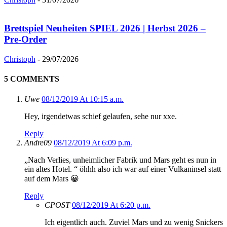
Brettspiel Neuheiten SPIEL 2026 | Herbst 2026 –
Pre-Order
Christoph
-
29/07/2026
5 COMMENTS
Uwe
08/12/2019 At 10:15 a.m.
Hey, irgendetwas schief gelaufen, sehe nur xxe.
Reply
Andre09
08/12/2019 At 6:09 p.m.
„Nach Verlies, unheimlicher Fabrik und Mars geht es nun in
ein altes Hotel. “ öhhh also ich war auf einer Vulkaninsel statt
auf dem Mars 😀
Reply
CPOST
08/12/2019 At 6:20 p.m.
Ich eigentlich auch. Zuviel Mars und zu wenig Snickers