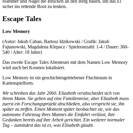
Hammer und Nägel die Brücken an den Berg bauen, um das Ei
sicher ins rettende Boot zu lenken.
Escape Tales
Low Memory
(Autor: Jakub Caban, Bartosz Idzikowski / Grafik: Jakub
Fajtanowski, Magdalena Klepacz / Spieleranzahl: 1-4 / Dauer: 360-
540 / Alter: 18 Jahre)
Das zweite Escape Tales Abenteuer mit dem Namen Low Memory
wird auch bei Kosmos lokalisiert.
Low Memory ist ein geschichtengetriebener Fluchtraum in
Kartenspielform.
Wir schreiben das Jahr 2060. Elizabeth verabschiedet sich von
ihrem Mann. Sie gehen auf eine Familienreise, aber Elizabeth muss
zuerst ein Forschungsprojekt abschließen, also verspricht sie, ihn
später zu treffen. Einen Moment später beobachtet sie, wie das
autonome Fahrzeug ihres Mannes die Einfahrt verlässt, ihre
Gedanken bereits auf ihre Arbeit gerichtet. Ein weiterer normaler
Tag – zumindest das ist es, was Elisabeth glaubt.