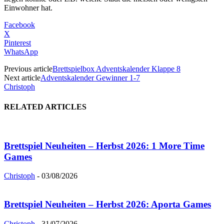
Einwohner hat.
Facebook
X
Pinterest
WhatsApp
Previous article
Brettspielbox Adventskalender Klappe 8
Next article
Adventskalender Gewinner 1-7
Christoph
RELATED ARTICLES
Brettspiel Neuheiten – Herbst 2026: 1 More Time
Games
Christoph
-
03/08/2026
Brettspiel Neuheiten – Herbst 2026: Aporta Games
Christoph
-
31/07/2026