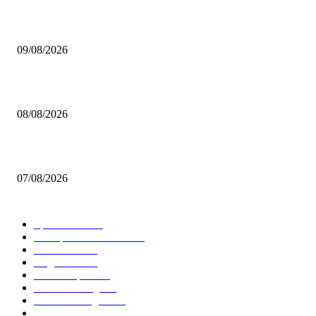
Brettspiel Crowdfunding News 32/26
09/08/2026
Brettspiel Neuheiten – Herbst 2026: Captain Games
08/08/2026
Video – Brettspiel News vom 07. August 2026
07/08/2026
BELIEBTE KATEGORIEN
Spielevent
1368
Brettspielbox News
1202
Rezension
891
Allgemein
854
Familienspiel
585
Crowdfunding
531
Auszeichnungen
314
Kartenspiel
288