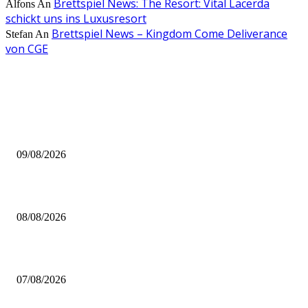
Brettspiel News: The Resort: Vital Lacerda
Alfons
An
schickt uns ins Luxusresort
Brettspiel News – Kingdom Come Deliverance
Stefan
An
von CGE
AUS DER REDAKTION
Brettspiel Crowdfunding News 32/26
09/08/2026
Brettspiel Neuheiten – Herbst 2026: Captain Games
08/08/2026
Video – Brettspiel News vom 07. August 2026
07/08/2026
BELIEBTE BEITRÄGE