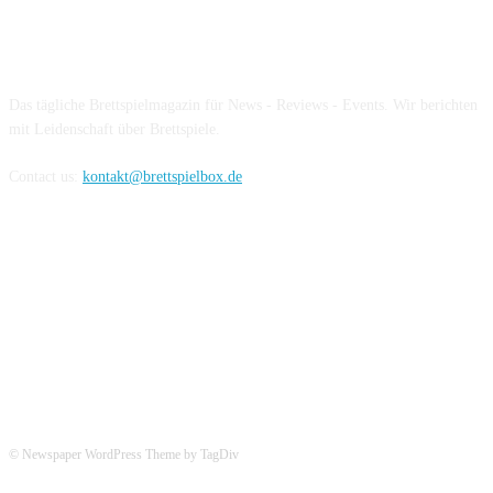
Über die Brettspielbox
Das tägliche Brettspielmagazin für News - Reviews - Events. Wir berichten
mit Leidenschaft über Brettspiele.
Contact us:
kontakt@brettspielbox.de
Hier könnt ihr uns folgen:
© Newspaper WordPress Theme by TagDiv