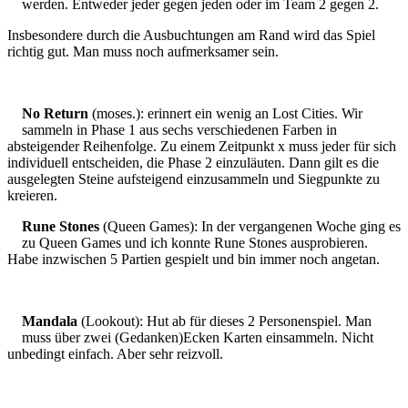
werden. Entweder jeder gegen jeden oder im Team 2 gegen 2.
Insbesondere durch die Ausbuchtungen am Rand wird das Spiel
richtig gut. Man muss noch aufmerksamer sein.
No Return
(moses.): erinnert ein wenig an Lost Cities. Wir
sammeln in Phase 1 aus sechs verschiedenen Farben in
absteigender Reihenfolge. Zu einem Zeitpunkt x muss jeder für sich
individuell entscheiden, die Phase 2 einzuläuten. Dann gilt es die
ausgelegten Steine aufsteigend einzusammeln und Siegpunkte zu
kreieren.
Rune Stones
(Queen Games): In der vergangenen Woche ging es
zu Queen Games und ich konnte Rune Stones ausprobieren.
Habe inzwischen 5 Partien gespielt und bin immer noch angetan.
Mandala
(Lookout): Hut ab für dieses 2 Personenspiel. Man
muss über zwei (Gedanken)Ecken Karten einsammeln. Nicht
unbedingt einfach. Aber sehr reizvoll.