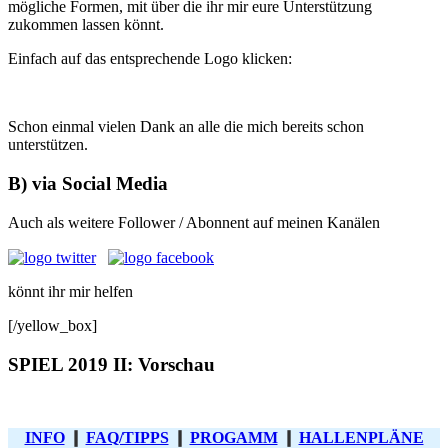
mögliche Formen, mit über die ihr mir eure Unterstützung
zukommen lassen könnt.
Einfach auf das entsprechende Logo klicken:
Schon einmal vielen Dank an alle die mich bereits schon
unterstützen.
B) via Social Media
Auch als weitere Follower / Abonnent auf meinen Kanälen
könnt ihr mir helfen
[/yellow_box]
SPIEL 2019 II:
Vorschau
INFO
❙
FAQ/TIPPS
❙
PROGAMM
❙
HALLENPLÄNE