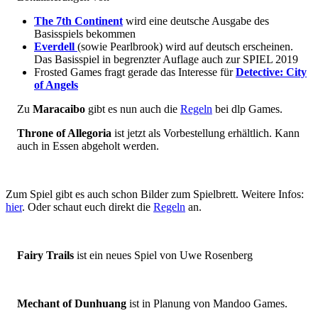
The 7th Continent
wird eine deutsche Ausgabe des
Basisspiels bekommen
Everdell
(sowie Pearlbrook) wird auf deutsch erscheinen.
Das Basisspiel in begrenzter Auflage auch zur SPIEL 2019
Frosted Games fragt gerade das Interesse für
Detective: City
of Angels
Zu
Maracaibo
gibt es nun auch die
Regeln
bei dlp Games.
Throne of Allegoria
ist jetzt als Vorbestellung erhältlich. Kann
auch in Essen abgeholt werden.
Zum Spiel gibt es auch schon Bilder zum Spielbrett. Weitere Infos:
hier
. Oder schaut euch direkt die
Regeln
an.
Fairy Trails
ist ein neues Spiel von Uwe Rosenberg
Mechant of Dunhuang
ist in Planung von Mandoo Games.