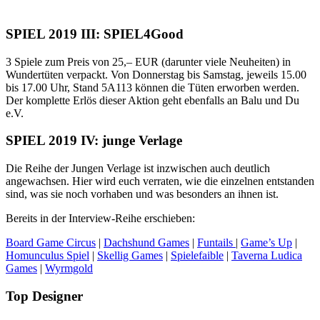
SPIEL 2019 III: SPIEL4Good
3 Spiele zum Preis von 25,– EUR (darunter viele Neuheiten) in
Wundertüten verpackt. Von Donnerstag bis Samstag, jeweils 15.00
bis 17.00 Uhr, Stand 5A113 können die Tüten erworben werden.
Der komplette Erlös dieser Aktion geht ebenfalls an Balu und Du
e.V.
SPIEL 2019 IV:
junge Verlage
Die Reihe der Jungen Verlage ist inzwischen auch deutlich
angewachsen. Hier wird euch verraten, wie die einzelnen entstanden
sind, was sie noch vorhaben und was besonders an ihnen ist.
Bereits in der Interview-Reihe erschieben:
Board Game Circus
|
Dachshund Games
|
Funtails
|
Game’s Up
|
Homunculus Spiel
|
Skellig Games
|
Spielefaible
|
Taverna Ludica
Games
|
Wyrmgold
Top Designer