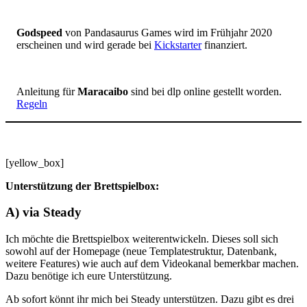
Godspeed
von Pandasaurus Games wird im Frühjahr 2020
erscheinen und wird gerade bei
Kickstarter
finanziert.
Anleitung für
Maracaibo
sind bei dlp online gestellt worden.
Regeln
[yellow_box]
Unterstützung der Brettspielbox:
A) via Steady
Ich möchte die Brettspielbox weiterentwickeln. Dieses soll sich
sowohl auf der Homepage (neue Templatestruktur, Datenbank,
weitere Features) wie auch auf dem Videokanal bemerkbar machen.
Dazu benötige ich eure Unterstützung.
Ab sofort könnt ihr mich bei Steady unterstützen. Dazu gibt es drei