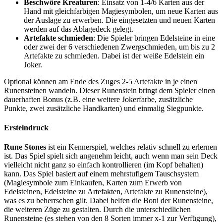
Beschwöre Kreaturen
: Einsatz von 1-4/6 Karten aus der
Hand mit gleichfarbigen Magiesymbolen, um neue Karten aus
der Auslage zu erwerben. Die eingesetzten und neuen Karten
werden auf das Ablagedeck gelegt.
Artefakte schmieden
: Die Spieler bringen Edelsteine in eine
oder zwei der 6 verschiedenen Zwergschmieden, um bis zu 2
Artefakte zu schmieden. Dabei ist der weiße Edelstein ein
Joker.
Optional können am Ende des Zuges 2-5 Artefakte in je einen
Runensteinen wandeln. Dieser Runenstein bringt dem Spieler einen
dauerhaften Bonus (z.B. eine weitere Jokerfarbe, zusätzliche
Punkte, zwei zusätzliche Handkarten) und einmalig Siegpunkte.
Ersteindruck
Rune Stones
ist ein Kennerspiel, welches relativ schnell zu erlernen
ist. Das Spiel spielt sich angenehm leicht, auch wenn man sein Deck
vielleicht nicht ganz so einfach kontrollieren (im Kopf behalten)
kann. Das Spiel basiert auf einem mehrstufigem Tauschsystem
(Magiesymbole zum Einkaufen, Karten zum Erwerb von
Edelsteinen, Edelsteine zu Artefakten, Artefakte zu Runensteine),
was es zu beherrschen gilt. Dabei helfen die Boni der Runensteine,
die weiteren Züge zu gestalten. Durch die unterschiedlichen
Runensteine (es stehen von den 8 Sorten immer x-1 zur Verfügung),