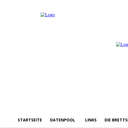
Donnerstag, August 6, 2026
Anmelden / Beitreten
STARTSEITE
DATENPOOL
LINKS
DIE BRETTS