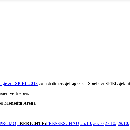
l
age zur SPIEL 2018
zum drittmeistgefragtesten Spiel der SPIEL gekür
iert vertrieben.
el
Monolith Arena
PROMO
BERICHTE
:
PRESSESCHAU
25.10.
26.10
27.10.
28.10.