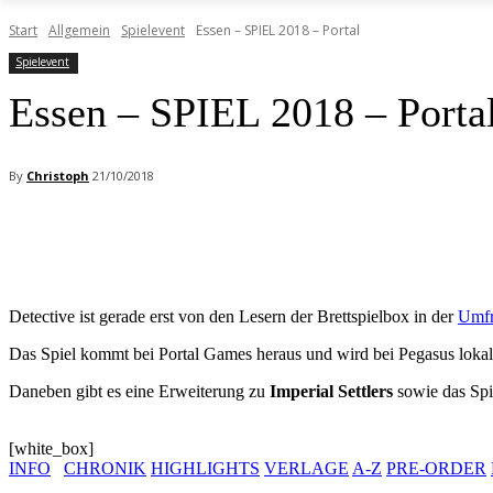
Start
Allgemein
Spielevent
Essen – SPIEL 2018 – Portal
Spielevent
Essen – SPIEL 2018 – Porta
By
Christoph
21/10/2018
Facebook
X
Pinterest
WhatsApp
Detective ist gerade erst von den Lesern der Brettspielbox in der
Umfr
Das Spiel kommt bei Portal Games heraus und wird bei Pegasus lokalis
Daneben gibt es eine Erweiterung zu
Imperial Settlers
sowie das Spi
[white_box]
INFO
CHRONIK
HIGHLIGHTS
VERLAGE
A-Z
PRE-ORDER