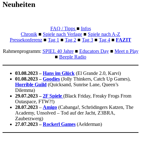
Neuheiten
FAQ / Tipps
■
Infos
Chronik
■
Spiele nach Verlage
■
Spiele nach A-Z
Pressekonferenz
■
Tag 1
■
Tag 2
■
Tag 3
■
Tag 4
■
FAZIT
Rahmenprogramm:
SPIEL 40 Jahre
■
Educators Day
■
Meet n Play
■
Beeple Radio
03.08.2023 –
Hans im Glück
(El Grande 2.0, Karvi)
01.08.2023 –
Goodies
(Jolly Thinkers, Catch Up Games),
Horrible Guild
(Quicksand, Sunrise Lane, Queen’s
Dilemma)
29.07.2023 –
2F Spiele
(Black Friday, Freaky Frogs From
Outaspace, FTW?!)
28.07.2023
–
Amigo
(Cabanga!, Schrödingers Katzen, The
Academy, Unsolved – Tod auf der Jacht, Z3BRA,
Zauberzwerg)
27.07.2023 –
Rockerl Games
(Aelderman)