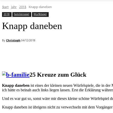
Start
Jahr
2018
Knapp daneben
2018
Familienspiel
Würfelspiel
Knapp daneben
By
Christoph
04/12/2018
Facebook
X
Pinterest
WhatsApp
25 Kreuze zum Glück
Knapp daneben
ist eines der kleinen neuen Würfelspiele, die in der
ich hätte es beinah auch links liegen lassen. Erst die Erklärung wäh
Und es war gut so, sonst wäre mir dieses kleine schöne Würfelspiel 
Knapp daneben ist übrigens nicht zu verwechseln mit dem Vorgänger 