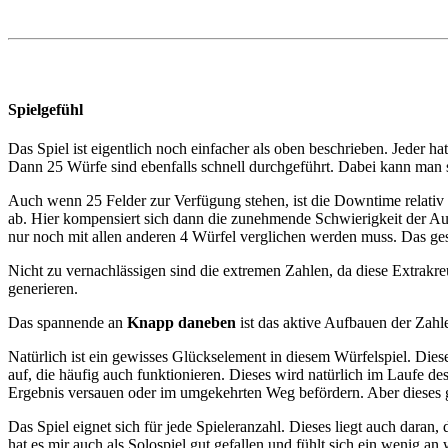
Spielgefühl
Das Spiel ist eigentlich noch einfacher als oben beschrieben. Jeder ha
Dann 25 Würfe sind ebenfalls schnell durchgeführt. Dabei kann man si
Auch wenn 25 Felder zur Verfügung stehen, ist die Downtime relativ 
ab. Hier kompensiert sich dann die zunehmende Schwierigkeit der Aus
nur noch mit allen anderen 4 Würfel verglichen werden muss. Das gesc
Nicht zu vernachlässigen sind die extremen Zahlen, da diese Extrak
generieren.
Das spannende an
Knapp daneben
ist das aktive Aufbauen der Zahle
Natürlich ist ein gewisses Glückselement in diesem Würfelspiel. Die
auf, die häufig auch funktionieren. Dieses wird natürlich im Laufe 
Ergebnis versauen oder im umgekehrten Weg befördern. Aber dieses geh
Das Spiel eignet sich für jede Spieleranzahl. Dieses liegt auch daran
hat es mir auch als Solospiel gut gefallen und fühlt sich ein wenig a