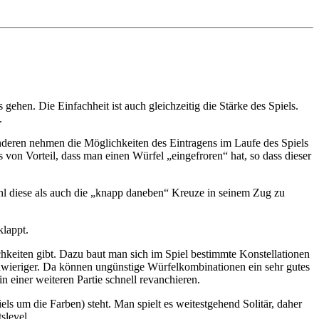
 gehen. Die Einfachheit ist auch gleichzeitig die Stärke des Spiels.
.
anderen nehmen die Möglichkeiten des Eintragens im Laufe des Spiels
on Vorteil, dass man einen Würfel „eingefroren“ hat, so dass dieser
hl diese als auch die „knapp daneben“ Kreuze in seinem Zug zu
klappt.
hkeiten gibt. Dazu baut man sich im Spiel bestimmte Konstellationen
chwieriger. Da können ungünstige Würfelkombinationen ein sehr gutes
n einer weiteren Partie schnell revanchieren.
ls um die Farben) steht. Man spielt es weitestgehend Solitär, daher
slevel.