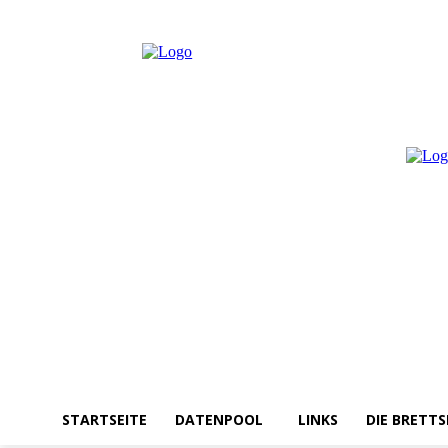
Samstag, August 8, 2026
Anmelden / Beitreten
STARTSEITE
DATENPOOL
LINKS
DIE BRETTS