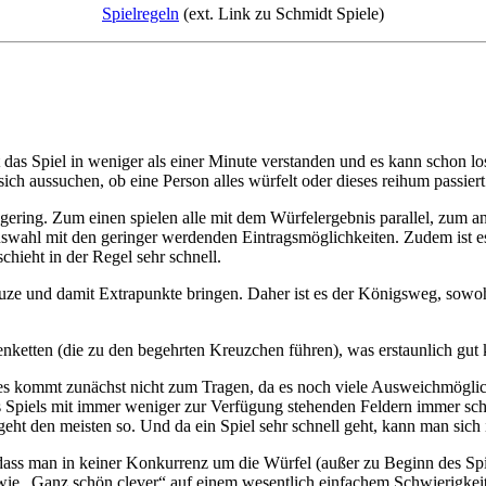
Spielregeln
(ext. Link zu Schmidt Spiele)
t das Spiel in weniger als einer Minute verstanden und es kann schon los
ch aussuchen, ob eine Person alles würfelt oder dieses reihum passiert
gering. Zum einen spielen alle mit dem Würfelergebnis parallel, zum 
wahl mit den geringer werdenden Eintragsmöglichkeiten. Zudem ist es v
hieht in der Regel sehr schnell.
reuze und damit Extrapunkte bringen. Daher ist es der Königsweg, sowo
nketten (die zu den begehrten Kreuzchen führen), was erstaunlich gut 
ses kommt zunächst nicht zum Tragen, da es noch viele Ausweichmöglic
des Spiels mit immer weniger zur Verfügung stehenden Feldern immer s
t den meisten so. Und da ein Spiel sehr schnell geht, kann man sich i
, dass man in keiner Konkurrenz um die Würfel (außer zu Beginn des Spie
n wie „Ganz schön clever“ auf einem wesentlich einfachem Schwierigkeit