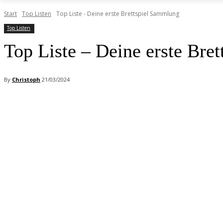
Start
Top Listen
Top Liste - Deine erste Brettspiel Sammlung
Top Listen
Top Liste – Deine erste Bre
By
Christoph
21/03/2024
Facebook
X
Pinterest
WhatsApp