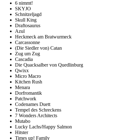
6 nimmt!
SKYJO
Schnitzeljagd
Skull King
Draftosaurus
Azul
Heckmeck am Bratwurmeck
Carcassonne
(Die Siedler von) Catan
Zug um Zug
Cascadia
Die Quacksalber von Quedlinburg
Qwixx
Micro Macro
Kitchen Rush
Menara
Dorfromantik
Patchwork
Codenames Duett
Tempel des Schreckens
7 Wonders Architects
Mutabo
Lucky Lachs/Happy Salmon
Hitster
Times up! Family