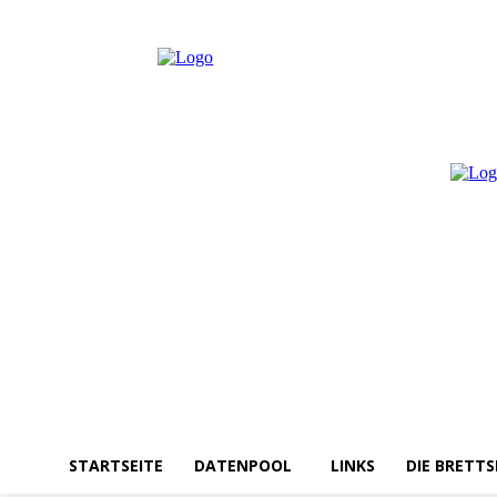
Donnerstag, August 6, 2026
Anmelden / Beitreten
STARTSEITE
DATENPOOL
LINKS
DIE BRETTS