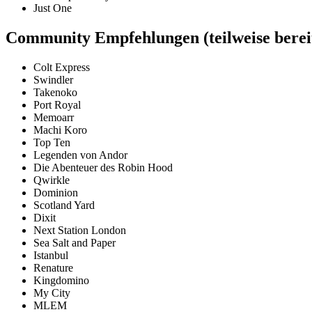
Just One
Community Empfehlungen
(teilweise bere
Colt Express
Swindler
Takenoko
Port Royal
Memoarr
Machi Koro
Top Ten
Legenden von Andor
Die Abenteuer des Robin Hood
Qwirkle
Dominion
Scotland Yard
Dixit
Next Station London
Sea Salt and Paper
Istanbul
Renature
Kingdomino
My City
MLEM