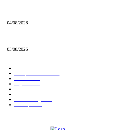
BRETTSPIELBOX Brettspiel News 32/2026:
04/08/2026
Brettspiel Neuheiten – Herbst 2026: 1 More Time Games
03/08/2026
BELIEBTE KATEGORIEN
Spielevent
1367
Brettspielbox News
1201
Rezension
891
Allgemein
854
Familienspiel
585
Crowdfunding
530
Auszeichnungen
314
Kartenspiel
288