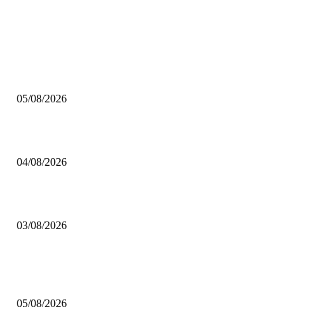
AUS DER REDAKTION
Brettspiel Kolumne – Out of the Box: Ersteindruck von Brettspielen
05/08/2026
BRETTSPIELBOX Brettspiel News 32/2026:
04/08/2026
Brettspiel Neuheiten – Herbst 2026: 1 More Time Games
03/08/2026
BELIEBTE BEITRÄGE
Brettspiel Kolumne – Out of the Box: Ersteindruck von Brettspielen
05/08/2026