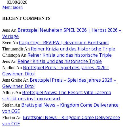
03/08/2026
Mehr laden
RECENT COMMENTS
Brettspiel Neuheiten SPIEL 2026 | Herbst 2026 –
Jens
An
Verlage
Carp City – REVIEW | Rezension Brettspiel
Sven
An
Reiner Knizia und das historische Triple
Tinnurandir
An
Reiner Knizia und das historische Triple
Christoph
An
Reiner Knizia und das historische Triple
Jens
An
Brettspiel Preis – Spiel des Jahres 2026 –
Nadine
An
Gewinner: Dito!
Brettspiel Preis – Spiel des Jahres 2026 –
Jens Grebe
An
Gewinner: Dito!
Brettspiel News: The Resort: Vital Lacerda
Alfons
An
schickt uns ins Luxusresort
Brettspiel News – Kingdom Come Deliverance
Stefan
An
von CGE
Brettspiel News – Kingdom Come Deliverance
Florian
An
von CGE