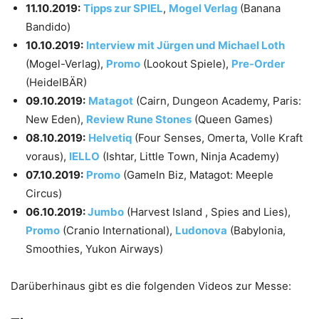
11.10.2019:
Tipps zur SPIEL
,
Mogel Verlag
(Banana
Bandido)
10.10.2019:
Interview mit Jürgen und Michael Loth
(Mogel-Verlag),
Promo
(Lookout Spiele),
Pre-Order
(HeidelBÄR)
09.10.2019:
Matagot
(Cairn, Dungeon Academy, Paris:
New Eden),
Review Rune Stones
(Queen Games)
08.10.2019:
Helvetiq
(Four Senses, Omerta, Volle Kraft
voraus),
IELLO
(Ishtar, Little Town, Ninja Academy)
07.10.2019:
Promo
(GameIn Biz, Matagot: Meeple
Circus)
06.10.2019:
Jumbo
(Harvest Island , Spies and Lies),
Promo
(Cranio International),
Ludonova
(Babylonia,
Smoothies, Yukon Airways)
Darüberhinaus gibt es die folgenden Videos zur Messe: