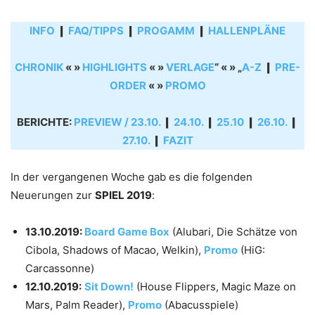
INFO
❙
FAQ/TIPPS
❙
PROGAMM
❙
HALLENPLÄNE
CHRONIK
« »
HIGHLIGHTS
« »
VERLAGE
“ « » „
A-Z
❙
PRE-
ORDER
« »
PROMO
BERICHTE:
PREVIEW / 23.10.
❙
24.10.
❙
25.10
❙
26.10.
❙
27.10.
❙
FAZIT
In der vergangenen Woche gab es die folgenden
Neuerungen zur
SPIEL 2019
:
13.10.2019:
Board Game Box
(Alubari, Die Schätze von
Cibola, Shadows of Macao, Welkin),
Promo
(HiG:
Carcassonne)
12.10.2019:
Sit Down!
(House Flippers, Magic Maze on
Mars, Palm Reader),
Promo
(Abacusspiele)