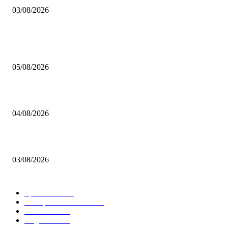
03/08/2026
BELIEBTE BEITRÄGE
Brettspiel Kolumne – Out of the Box: Ersteindruck von Brettspielen
05/08/2026
BRETTSPIELBOX Brettspiel News 32/2026:
04/08/2026
Brettspiel Neuheiten – Herbst 2026: 1 More Time Games
03/08/2026
BELIEBTE KATEGORIEN
Spielevent
1367
Brettspielbox News
1201
Rezension
891
Allgemein
854