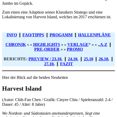
Jumbo im Gepäck.
Zum einen eine Adaption seines Klassikers Stratego und eine
Lokalisierung von Harvest Island, welches im 2017 erschienen ist.
INFO
❙
FAQ/TIPPS
❙
PROGAMM
❙
HALLENPLÄNE
CHRONIK
« »
HIGHLIGHTS
« »
VERLAGE
“ « » „
A-Z
❙
PRE-ORDER
« »
PROMO
BERICHTE:
PREVIEW / 23.10.
❙
24.10.
❙
25.10
❙
26.10.
❙
27.10.
❙
FAZIT
Hier der Blick auf die beiden Neuheiten
Harvest Island
(Autor: Chih-Fan Chen / Grafik: Cinyee Chiu / Spieleranzahl: 2-4 /
Dauer: 45 / Alter: 8 Jahre)
Wo Nordost- und Südostasien aneinandergrenzen, liegt eine