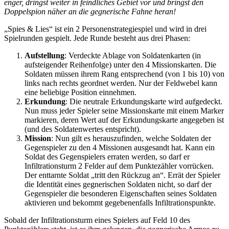
enger, dringst weiter in feindliches Gebiet vor und bringst den
Doppelspion näher an die gegnerische Fahne heran!
„Spies & Lies“ ist ein 2 Personenstrategiespiel und wird in drei
Spielrunden gespielt. Jede Runde besteht aus drei Phasen:
Aufstellung
: Verdeckte Ablage von Soldatenkarten (in
aufsteigender Reihenfolge) unter den 4 Missionskarten. Die
Soldaten müssen ihrem Rang entsprechend (von 1 bis 10) von
links nach rechts geordnet werden. Nur der Feldwebel kann
eine beliebige Position einnehmen.
Erkundung
: Die neutrale Erkundungskarte wird aufgedeckt.
Nun muss jeder Spieler seine Missionskarte mit einem Marker
markieren, deren Wert auf der Erkundungskarte angegeben ist
(und des Soldatenwertes entspricht).
Mission
: Nun gilt es herauszufinden, welche Soldaten der
Gegenspieler zu den 4 Missionen ausgesandt hat. Kann ein
Soldat des Gegenspielers erraten werden, so darf er
Infiltrationsturm 2 Felder auf dem Punktezähler vorrücken.
Der enttarnte Soldat „tritt den Rückzug an“. Errät der Spieler
die Identität eines gegnerischen Soldaten nicht, so darf der
Gegenspieler die besonderen Eigenschaften seines Soldaten
aktivieren und bekommt gegebenenfalls Infiltrationspunkte.
Sobald der Infiltrationsturm eines Spielers auf Feld 10 des