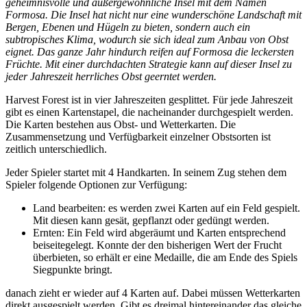
geheimnisvolle und außergewöhnliche Insel mit dem Namen
Formosa. Die Insel hat nicht nur eine wunderschöne Landschaft mit
Bergen, Ebenen und Hügeln zu bieten, sondern auch ein
subtropisches Klima, wodurch sie sich ideal zum Anbau von Obst
eignet. Das ganze Jahr hindurch reifen auf Formosa die leckersten
Früchte. Mit einer durchdachten Strategie kann auf dieser Insel zu
jeder Jahreszeit herrliches Obst geerntet werden.
Harvest Forest ist in vier Jahreszeiten gesplittet. Für jede Jahreszeit
gibt es einen Kartenstapel, die nacheinander durchgespielt werden.
Die Karten bestehen aus Obst- und Wetterkarten. Die
Zusammensetzung und Verfügbarkeit einzelner Obstsorten ist
zeitlich unterschiedlich.
Jeder Spieler startet mit 4 Handkarten. In seinem Zug stehen dem
Spieler folgende Optionen zur Verfügung:
Land bearbeiten: es werden zwei Karten auf ein Feld gespielt.
Mit diesen kann gesät, gepflanzt oder gedüngt werden.
Ernten: Ein Feld wird abgeräumt und Karten entsprechend
beiseitegelegt. Konnte der den bisherigen Wert der Frucht
überbieten, so erhält er eine Medaille, die am Ende des Spiels
Siegpunkte bringt.
danach zieht er wieder auf 4 Karten auf. Dabei müssen Wetterkarten
direkt ausgespielt werden. Gibt es dreimal hintereinander das gleiche