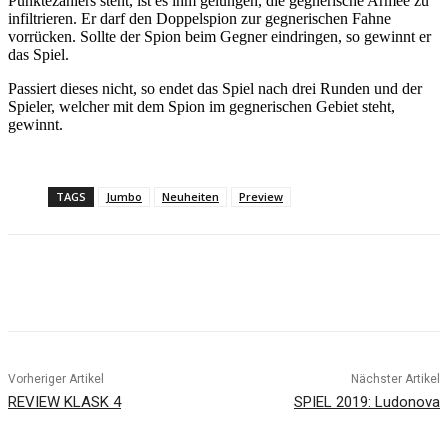
Punktezählers steht, ist es ihm gelungen, die gegnerische Armee zu
infiltrieren. Er darf den Doppelspion zur gegnerischen Fahne
vorrücken. Sollte der Spion beim Gegner eindringen, so gewinnt er
das Spiel.
Passiert dieses nicht, so endet das Spiel nach drei Runden und der
Spieler, welcher mit dem Spion im gegnerischen Gebiet steht,
gewinnt.
TAGS
Jumbo
Neuheiten
Preview
Facebook
X
Pinterest
WhatsApp
Vorheriger Artikel
Nächster Artikel
REVIEW KLASK 4
SPIEL 2019: Ludonova