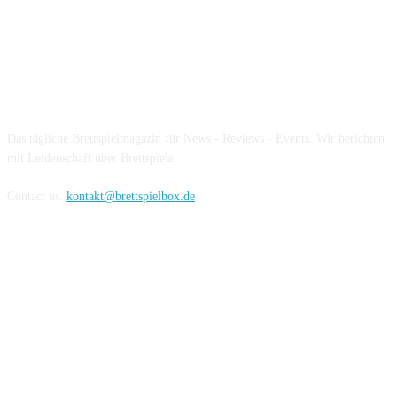
Über die Brettspielbox
Das tägliche Brettspielmagazin für News - Reviews - Events. Wir berichten
mit Leidenschaft über Brettspiele.
Contact us:
kontakt@brettspielbox.de
Hier könnt ihr uns folgen: