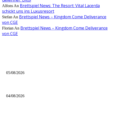
Brettspiel News: The Resort: Vital Lacerda
Alfons
An
schickt uns ins Luxusresort
Brettspiel News – Kingdom Come Deliverance
Stefan
An
von CGE
Brettspiel News – Kingdom Come Deliverance
Florian
An
von CGE
AUS DER REDAKTION
Brettspiel Kolumne – Out of the Box: Ersteindruck von Brettspielen
05/08/2026
BRETTSPIELBOX Brettspiel News 32/2026:
04/08/2026
Brettspiel Neuheiten – Herbst 2026: 1 More Time Games