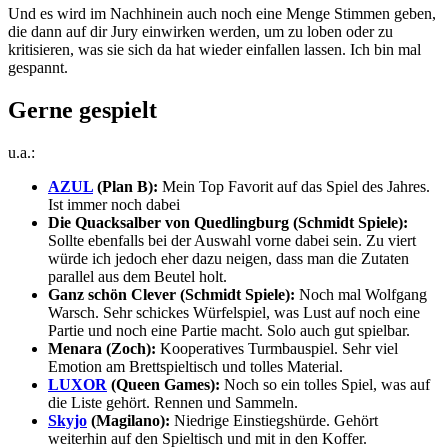
Und es wird im Nachhinein auch noch eine Menge Stimmen geben,
die dann auf dir Jury einwirken werden, um zu loben oder zu
kritisieren, was sie sich da hat wieder einfallen lassen. Ich bin mal
gespannt.
Gerne gespielt
u.a.:
AZUL
(Plan B):
Mein Top Favorit auf das Spiel des Jahres.
Ist immer noch dabei
Die Quacksalber von Quedlingburg (Schmidt Spiele):
Sollte ebenfalls bei der Auswahl vorne dabei sein. Zu viert
würde ich jedoch eher dazu neigen, dass man die Zutaten
parallel aus dem Beutel holt.
Ganz schön Clever (Schmidt Spiele):
Noch mal Wolfgang
Warsch. Sehr schickes Würfelspiel, was Lust auf noch eine
Partie und noch eine Partie macht. Solo auch gut spielbar.
Menara (Zoch):
Kooperatives Turmbauspiel. Sehr viel
Emotion am Brettspieltisch und tolles Material.
LUXOR
(Queen Games):
Noch so ein tolles Spiel, was auf
die Liste gehört. Rennen und Sammeln.
Skyjo
(Magilano):
Niedrige Einstiegshürde. Gehört
weiterhin auf den Spieltisch und mit in den Koffer.