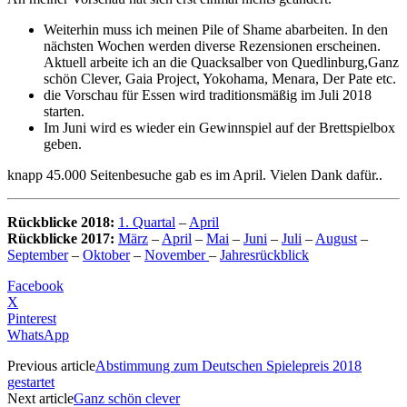
Weiterhin muss ich meinen Pile of Shame abarbeiten. In den
nächsten Wochen werden diverse Rezensionen erscheinen.
Aktuell arbeite ich an die Quacksalber von Quedlinburg,Ganz
schön Clever, Gaia Project, Yokohama, Menara, Der Pate etc.
die Vorschau für Essen wird traditionsmäßig im Juli 2018
starten.
Im Juni wird es wieder ein Gewinnspiel auf der Brettspielbox
geben.
knapp 45.000 Seitenbesuche gab es im April. Vielen Dank dafür..
Rückblicke 2018:
1. Quartal
–
April
Rückblicke 2017:
März
–
April
–
Mai
–
Juni
–
Juli
–
August
–
September
–
Oktober
–
November
–
Jahresrückblick
Facebook
X
Pinterest
WhatsApp
Previous article
Abstimmung zum Deutschen Spielepreis 2018
gestartet
Next article
Ganz schön clever