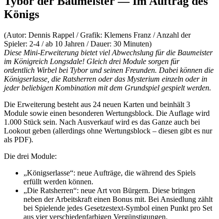
Tybor der Baumeister — Im Auftrag des
Königs
(Autor: Dennis Rappel / Grafik: Klemens Franz / Anzahl der
Spieler: 2-4 / ab 10 Jahren / Dauer: 30 Minuten)
Diese Mini-Erweiterung bietet viel Abwechslung für die Baumeister
im Königreich Longsdale! Gleich drei Module sorgen für
ordentlich Wirbel bei Tybor und seinen Freunden. Dabei können die
Königserlasse, die Ratsherren oder das Mysterium einzeln oder in
jeder beliebigen Kombination mit dem Grundspiel gespielt werden.
Die Erweiterung besteht aus 24 neuen Karten und beinhält 3
Module sowie einen besonderen Wertungsblock. Die Auflage wird
1.000 Stück sein. Nach Ausverkauf wird es das Ganze auch bei
Lookout geben (allerdings ohne Wertungsblock – diesen gibt es nur
als PDF).
Die drei Module:
„Königserlasse“: neue Aufträge, die während des Spiels
erfüllt werden können.
„Die Ratsherren“: neue Art von Bürgern. Diese bringen
neben der Arbeitskraft einen Bonus mit. Bei Ansiedlung zählt
bei Spielende jedes Gesetzestext-Symbol einen Punkt pro Set
aus vier verschiedenfarbigen Vergünstigungen.