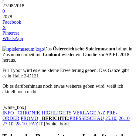
-
27/08/2018
0
2078
Facebook
X
Pinterest
WhatsApp
Das
Österreichische Spielemuseum
bringt in
Zusammenarbeit mit
Lookout
wieder ein Goodie zur SPIEL 2018
heraus.
Für Tybor wird es eine kleine Erweiterung geben. Das Ganze gibt
es in Halle 2-D121
Ob es darüberhinaus noch etwas weiteres geben wird, weiß ich
aktuell noch nicht.
[white_box]
INFO
CHRONIK
HIGHLIGHTS
VERLAGE
A-Z
PRE-
ORDER
PROMO
BERICHTE
:
PRESSESCHAU
25.10.
26.10
27.10.
28.10.
FAZIT
[/white_box]