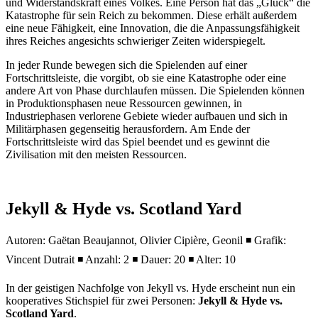
und Widerstandskraft eines Volkes. Eine Person hat das „Glück“ die
Katastrophe für sein Reich zu bekommen. Diese erhält außerdem
eine neue Fähigkeit, eine Innovation, die die Anpassungsfähigkeit
ihres Reiches angesichts schwieriger Zeiten widerspiegelt.
In jeder Runde bewegen sich die Spielenden auf einer
Fortschrittsleiste, die vorgibt, ob sie eine Katastrophe oder eine
andere Art von Phase durchlaufen müssen. Die Spielenden können
in Produktionsphasen neue Ressourcen gewinnen, in
Industriephasen verlorene Gebiete wieder aufbauen und sich in
Militärphasen gegenseitig herausfordern. Am Ende der
Fortschrittsleiste wird das Spiel beendet und es gewinnt die
Zivilisation mit den meisten Ressourcen.
Jekyll & Hyde vs. Scotland Yard
Autoren: Gaëtan Beaujannot, Olivier Cipière, Geonil ◾ Grafik:
Vincent Dutrait ◾ Anzahl: 2 ◾ Dauer: 20 ◾ Alter: 10
In der geistigen Nachfolge von Jekyll vs. Hyde erscheint nun ein
kooperatives Stichspiel für zwei Personen:
Jekyll & Hyde vs.
Scotland Yard
.