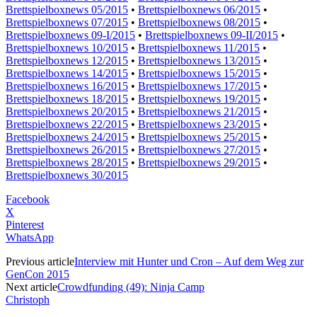
Brettspielboxnews 05/2015
•
Brettspielboxnews 06/2015
•
Brettspielboxnews 07/2015
•
Brettspielboxnews 08/2015
•
Brettspielboxnews 09-I/2015
•
Brettspielboxnews 09-II/2015
•
Brettspielboxnews 10/2015
•
Brettspielboxnews 11/2015
•
Brettspielboxnews 12/2015
•
Brettspielboxnews 13/2015
•
Brettspielboxnews 14/2015
•
Brettspielboxnews 15/2015
•
Brettspielboxnews 16/2015
•
Brettspielboxnews 17/2015
•
Brettspielboxnews 18/2015
•
Brettspielboxnews 19/2015
•
Brettspielboxnews 20/2015
•
Brettspielboxnews 21/2015
•
Brettspielboxnews 22/2015
•
Brettspielboxnews 23/2015
•
Brettspielboxnews 24/2015
•
Brettspielboxnews 25/2015
•
Brettspielboxnews 26/2015
•
Brettspielboxnews 27/2015
•
Brettspielboxnews 28/2015
•
Brettspielboxnews 29/2015
•
Brettspielboxnews 30/2015
Facebook
X
Pinterest
WhatsApp
Previous article
Interview mit Hunter und Cron – Auf dem Weg zur
GenCon 2015
Next article
Crowdfunding (49): Ninja Camp
Christoph