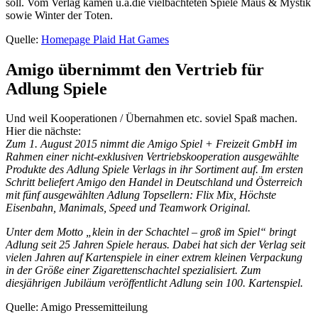
soll. Vom Verlag kamen u.a.die vielbachteten Spiele Maus & Mystik
sowie Winter der Toten.
Quelle:
Homepage Plaid Hat Games
Amigo übernimmt den Vertrieb für
Adlung Spiele
Und weil Kooperationen / Übernahmen etc. soviel Spaß machen.
Hier die nächste:
Zum 1. August 2015 nimmt die Amigo Spiel + Freizeit GmbH im
Rahmen einer nicht-exklusiven Vertriebskooperation ausgewählte
Produkte des Adlung Spiele Verlags in ihr Sortiment auf. Im ersten
Schritt beliefert Amigo den Handel in Deutschland und Österreich
mit fünf ausgewählten Adlung Topsellern: Flix Mix, Höchste
Eisenbahn, Manimals, Speed und Teamwork Original.
Unter dem Motto „klein in der Schachtel – groß im Spiel“ bringt
Adlung seit 25 Jahren Spiele heraus. Dabei hat sich der Verlag seit
vielen Jahren auf Kartenspiele in einer extrem kleinen Verpackung
in der Größe einer Zigarettenschachtel spezialisiert. Zum
diesjährigen Jubiläum veröffentlicht Adlung sein 100. Kartenspiel.
Quelle: Amigo Pressemitteilung