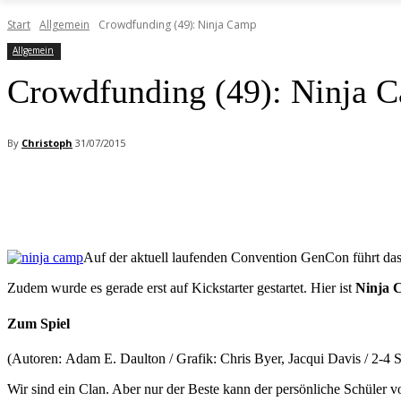
Start
Allgemein
Crowdfunding (49): Ninja Camp
Allgemein
Crowdfunding (49): Ninja 
By
Christoph
31/07/2015
Facebook
X
Pinterest
WhatsApp
Auf der aktuell laufenden Convention GenCon führt d
Zudem wurde es gerade erst auf Kickstarter gestartet. Hier ist
Ninja 
Zum Spiel
(Autoren: Adam E. Daulton / Grafik: Chris Byer, Jacqui Davis / 2-4 S
Wir sind ein Clan. Aber nur der Beste kann der persönliche Schüler