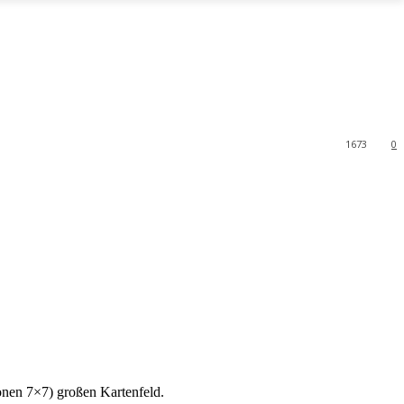
1673
0
onen 7×7) großen Kartenfeld.