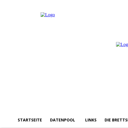
Donnerstag, August 6, 2026
Anmelden / Beitreten
STARTSEITE
DATENPOOL
LINKS
DIE BRETTS