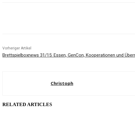
Facebook
X
Pinterest
WhatsApp
Vorheriger Artikel
Brettspielboxnews 31/15: Essen, GenCon, Kooperationen und Übe
Christoph
RELATED ARTICLES