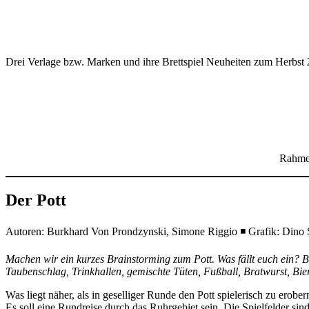
Drei Verlage bzw. Marken und ihre Brettspiel Neuheiten zum Herbst
Rahme
Der Pott
Autoren: Burkhard Von Prondzynski, Simone Riggio ◾ Grafik: Dino Se
Machen wir ein kurzes Brainstorming zum Pott. Was fällt euch ein? 
Taubenschlag, Trinkhallen, gemischte Tüten, Fußball, Bratwurst, Bi
Was liegt näher, als in geselliger Runde den Pott spielerisch zu erobe
Es soll eine Rundreise durch das Ruhrgebiet sein. Die Spielfelder s