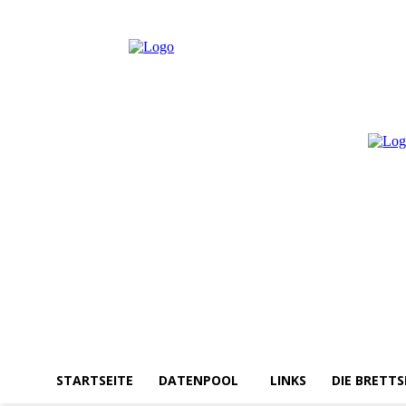
Samstag, August 8, 2026
Anmelden / Beitreten
STARTSEITE
DATENPOOL
LINKS
DIE BRETTS