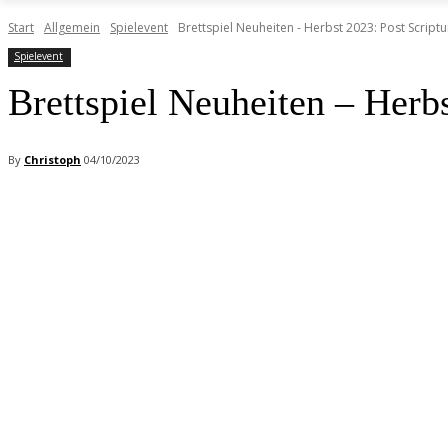
Start
Allgemein
Spielevent
Brettspiel Neuheiten - Herbst 2023: Post Script
Spielevent
Brettspiel Neuheiten – Herb
By
Christoph
04/10/2023
Facebook
X
Pinterest
WhatsApp