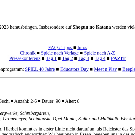
 2023 herausbringen. Insbesondere auf
Shogun no Katana
werden viel
FAQ / Tipps
■
Infos
Chronik
■
Spiele nach Verlage
■
Spiele nach A-Z
Pressekonferenz
■
Tag 1
■
Tag 2
■
Tag 3
■
Tag 4
■
FAZIT
nprogramm:
SPIEL 40 Jahre
■
Educators Day
■
Meet n Play
■
Beepl
chi ◾ Anzahl: 2-6 ◾ Dauer: 90 ◾ Alter: 8
Bergwerke, Schrebergärten,
er, Grönemeyer, Schimanski, Opel Manta, Kultur und Multikulti. Wer k
rn. Hierbei kommt es in erster Linie nicht darauf an, als Reichster das S
ind geografisch angeordnet: Wir beginnen in Essen, begeben uns in das