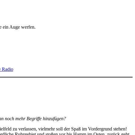
e ein Auge werfen.
e Radio
ann noch mehr Begriffe hinzufügen?
pielfeld zu verlassen, vielmehr soll der Spaß im Vordergrund stehen!
 nördliche Ruhrgebiet und stoßen vor bis Hamm im Osten, zurück geht