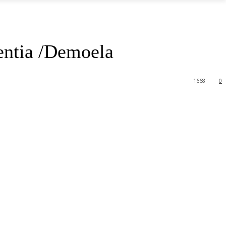
centia /Demoela
1668
0