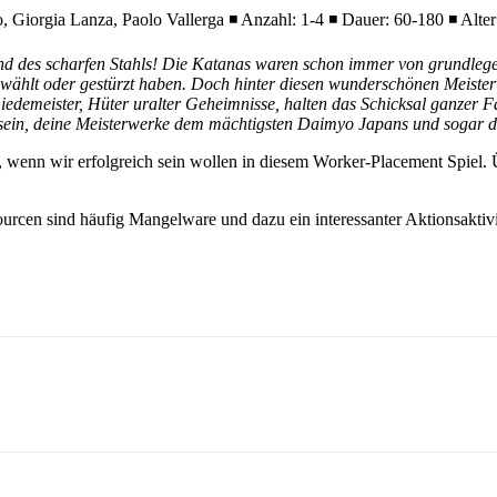
 Giorgia Lanza, Paolo Vallerga ◾ Anzahl: 1-4 ◾ Dauer: 60-180 ◾ Alter
und des scharfen Stahls! Die Katanas waren schon immer von grundleg
wählt oder gestürzt haben. Doch hinter diesen wunderschönen Meisterw
iedemeister, Hüter uralter Geheimnisse, halten das Schicksal ganzer F
age sein, deine Meisterwerke dem mächtigsten Daimyo Japans und sogar
 wenn wir erfolgreich sein wollen in diesem Worker-Placement Spiel. 
ourcen sind häufig Mangelware und dazu ein interessanter Aktionsakt