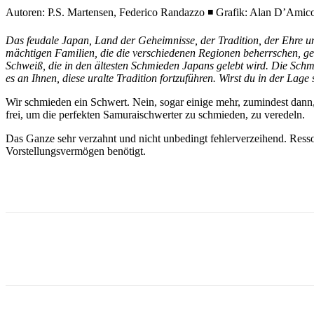
Autoren: P.S. Martensen, Federico Randazzo ◾ Grafik: Alan D’Amico,
Das feudale Japan, Land der Geheimnisse, der Tradition, der Ehre 
mächtigen Familien, die die verschiedenen Regionen beherrschen, ge
Schweiß, die in den ältesten Schmieden Japans gelebt wird. Die Schm
es an Ihnen, diese uralte Tradition fortzuführen. Wirst du in der L
Wir schmieden ein Schwert. Nein, sogar einige mehr, zumindest dann,
frei, um die perfekten Samuraischwerter zu schmieden, zu veredeln.
Das Ganze sehr verzahnt und nicht unbedingt fehlerverzeihend. Ress
Vorstellungsvermögen benötigt.
Facebook
X
Pinterest
WhatsApp