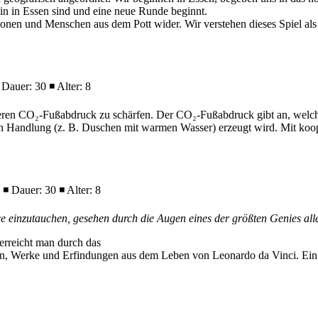
ein in Essen sind und eine neue Runde beginnt.
tionen und Menschen aus dem Pott wider. Wir verstehen dieses Spiel a
 Dauer: 30 ◾ Alter: 8
nseren CO₂-Fußabdruck zu schärfen. Der CO₂-Fußabdruck gibt an, welch
en Handlung (z. B. Duschen mit warmen Wasser) erzeugt wird. Mit koop
 ◾ Dauer: 30 ◾ Alter: 8
ce einzutauchen, gesehen durch die Augen eines der größten Genies alle
 erreicht man durch das
 Werke und Erfindungen aus dem Leben von Leonardo da Vinci. Ein st