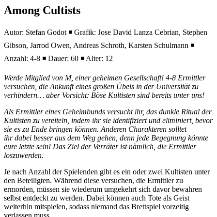
Among Cultists
Autor: Stefan Godot ◾ Grafik: Jose David Lanza Cebrian, Stephen
Gibson, Jarrod Owen, Andreas Schroth, Karsten Schulmann ◾
Anzahl: 4-8 ◾ Dauer: 60 ◾ Alter: 12
Werde Mitglied von M, einer geheimen Gesellschaft! 4-8 Ermittler
versuchen, die Ankunft eines großen Übels in der Universität zu
verhindern… aber Vorsicht: Böse Kultisten sind bereits unter uns!
Als Ermittler eines Geheimbunds versucht ihr, das dunkle Ritual der
Kultisten zu vereiteln, indem ihr sie identifiziert und eliminiert, bevor
sie es zu Ende bringen können. Anderen Charakteren solltet
ihr dabei besser aus dem Weg gehen, denn jede Begegnung könnte
eure letzte sein! Das Ziel der Verräter ist nämlich, die Ermittler
loszuwerden.
Je nach Anzahl der Spielenden gibt es ein oder zwei Kultisten unter
den Beteiligten. Während diese versuchen, die Ermittler zu
ermorden, müssen sie wiederum umgekehrt sich davor bewahren
selbst entdeckt zu werden. Dabei können auch Tote als Geist
weiterhin mitspielen, sodass niemand das Brettspiel vorzeitig
verlassen muss.