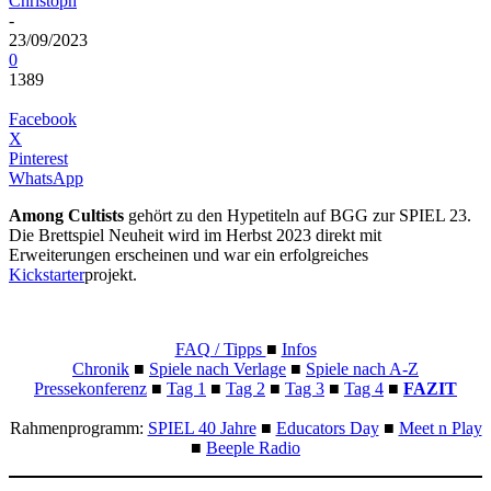
Christoph
-
23/09/2023
0
1389
Facebook
X
Pinterest
WhatsApp
Among Cultists
gehört zu den Hypetiteln auf BGG zur SPIEL 23.
Die Brettspiel Neuheit wird im Herbst 2023 direkt mit
Erweiterungen erscheinen und war ein erfolgreiches
Kickstarter
projekt.
FAQ / Tipps
■
Infos
Chronik
■
Spiele nach Verlage
■
Spiele nach A-Z
Pressekonferenz
■
Tag 1
■
Tag 2
■
Tag 3
■
Tag 4
■
FAZIT
Rahmenprogramm:
SPIEL 40 Jahre
■
Educators Day
■
Meet n Play
■
Beeple Radio