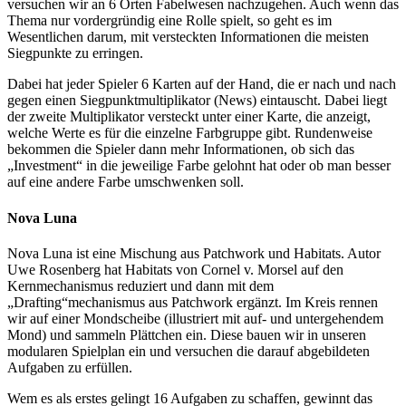
versuchen wir an 6 Orten Fabelwesen nachzugehen. Auch wenn das
Thema nur vordergründig eine Rolle spielt, so geht es im
Wesentlichen darum, mit versteckten Informationen die meisten
Siegpunkte zu erringen.
Dabei hat jeder Spieler 6 Karten auf der Hand, die er nach und nach
gegen einen Siegpunktmultiplikator (News) eintauscht. Dabei liegt
der zweite Multiplikator versteckt unter einer Karte, die anzeigt,
welche Werte es für die einzelne Farbgruppe gibt. Rundenweise
bekommen die Spieler dann mehr Informationen, ob sich das
„Investment“ in die jeweilige Farbe gelohnt hat oder ob man besser
auf eine andere Farbe umschwenken soll.
Nova Luna
Nova Luna ist eine Mischung aus Patchwork und Habitats. Autor
Uwe Rosenberg hat Habitats von Cornel v. Morsel auf den
Kernmechanismus reduziert und dann mit dem
„Drafting“mechanismus aus Patchwork ergänzt. Im Kreis rennen
wir auf einer Mondscheibe (illustriert mit auf- und untergehendem
Mond) und sammeln Plättchen ein. Diese bauen wir in unseren
modularen Spielplan ein und versuchen die darauf abgebildeten
Aufgaben zu erfüllen.
Wem es als erstes gelingt 16 Aufgaben zu schaffen, gewinnt das