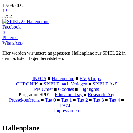
-
17/09/2022
13
3752
Facebook
X
Pinterest
WhatsApp
Hier werden wir unsere angepassten Hallenpläne zur SPIEL 22 in
den nächsten Tagen bereitstellen.
INFOS
■
Hallenpläne
■
FAQ/Tipps
CHRONIK
■
SPIELE nach Verlagen
■
SPIELE A-Z
Pre-Order
■
Goodies
■
Highlights
Programm SPIEL:
Educators Day
■
Research Day
Pressekonferenz
■
Tag 0
■
Tag 1
■
Tag 2
■
Tag 3
■
Tag 4
■
FAZIT
Impressionen
Hallenpläne