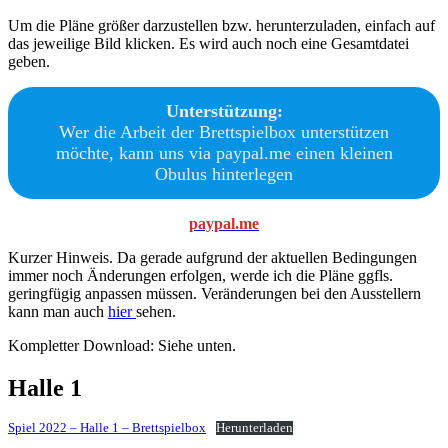
Um die Pläne größer darzustellen bzw. herunterzuladen, einfach auf
das jeweilige Bild klicken. Es wird auch noch eine Gesamtdatei
geben.
Unterstützung:
Wer die Arbeit der Brettspielbox unterstützen
möchte, kann uns via paypal.me einen kleinen
Obulus hinterlegen
paypal.me
Kurzer Hinweis. Da gerade aufgrund der aktuellen Bedingungen
immer noch Änderungen erfolgen, werde ich die Pläne ggfls.
geringfügig anpassen müssen. Veränderungen bei den Ausstellern
kann man auch
hier
sehen.
Kompletter Download: Siehe unten.
Halle 1
Spiel 2022 – Halle 1 – Brettspielbox
Herunterladen