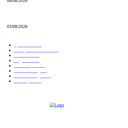
04/08/2026
Brettspiel Neuheiten – Herbst 2026: 1 More Time Games
03/08/2026
BELIEBTE KATEGORIEN
Spielevent
1367
Brettspielbox News
1201
Rezension
891
Allgemein
854
Familienspiel
585
Crowdfunding
530
Auszeichnungen
314
Kartenspiel
288