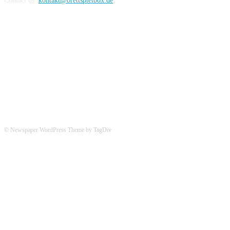
Contact us:
kontakt@brettspielbox.de
Hier könnt ihr uns folgen:
© Newspaper WordPress Theme by TagDiv