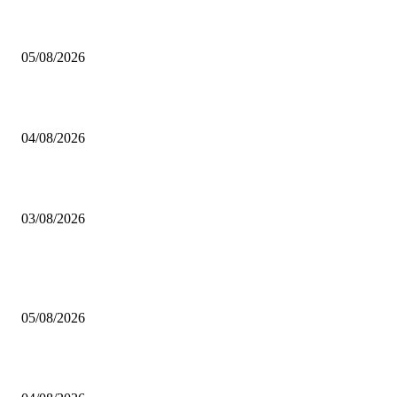
Brettspiel Kolumne – Out of the Box: Ersteindruck von Brettspielen
05/08/2026
BRETTSPIELBOX Brettspiel News 32/2026:
04/08/2026
Brettspiel Neuheiten – Herbst 2026: 1 More Time Games
03/08/2026
BELIEBTE BEITRÄGE
Brettspiel Kolumne – Out of the Box: Ersteindruck von Brettspielen
05/08/2026
BRETTSPIELBOX Brettspiel News 32/2026: