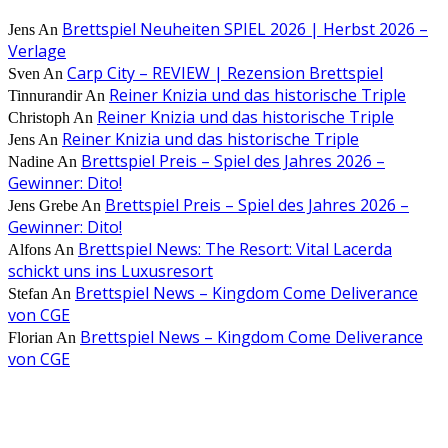
Brettspiel Neuheiten SPIEL 2026 | Herbst 2026 –
Jens
An
Verlage
Carp City – REVIEW | Rezension Brettspiel
Sven
An
Reiner Knizia und das historische Triple
Tinnurandir
An
Reiner Knizia und das historische Triple
Christoph
An
Reiner Knizia und das historische Triple
Jens
An
Brettspiel Preis – Spiel des Jahres 2026 –
Nadine
An
Gewinner: Dito!
Brettspiel Preis – Spiel des Jahres 2026 –
Jens Grebe
An
Gewinner: Dito!
Brettspiel News: The Resort: Vital Lacerda
Alfons
An
schickt uns ins Luxusresort
Brettspiel News – Kingdom Come Deliverance
Stefan
An
von CGE
Brettspiel News – Kingdom Come Deliverance
Florian
An
von CGE
AUS DER REDAKTION