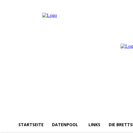
Freitag, August 7, 2026
Anmelden / Beitreten
STARTSEITE
DATENPOOL
LINKS
DIE BRETTS