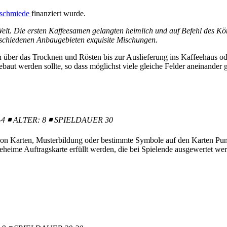
eschmiede
finanziert wurde.
elt. Die ersten Kaffeesamen gelangten heimlich und auf Befehl des Kön
rschiedenen Anbaugebieten exquisite Mischungen.
ber das Trocknen und Rösten bis zur Auslieferung ins Kaffeehaus oder
ebaut werden sollte, so dass möglichst viele gleiche Felder aneinander 
-4
◾
ALTER: 8
◾
SPIELDAUER 30
n von Karten, Musterbildung oder bestimmte Symbole auf den Karten Pu
geheime Auftragskarte erfüllt werden, die bei Spielende ausgewertet we