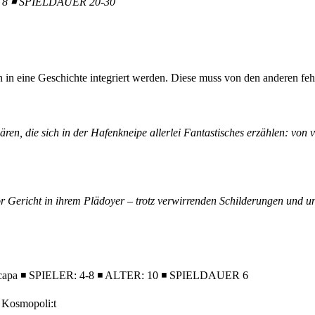
 8
◾
SPIELDAUER 20-30
 eine Geschichte integriert werden. Diese muss von den anderen fehl
, die sich in der Hafenkneipe allerlei Fantastisches erzählen: von ve
or Gericht in ihrem Plädoyer – trotz verwirrenden Schilderungen und 
 Escapa ◾ SPIELER: 4-8 ◾ ALTER: 10 ◾ SPIELDAUER 6
 Kosmopoli:t