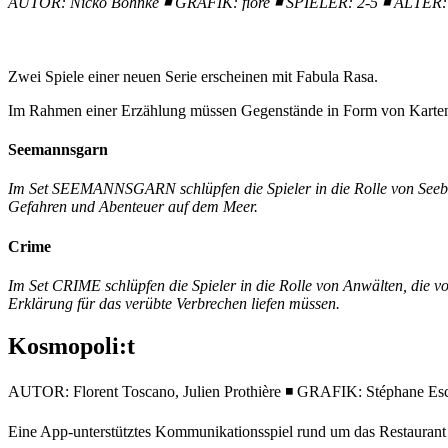
AUTOR: Nicko Böhnke
◾
GRAFIK: fiore
◾
SPIELER: 2-5
◾
ALTER:
Zwei Spiele einer neuen Serie erscheinen mit Fabula Rasa.
Im Rahmen einer Erzählung müssen Gegenstände in Form von Karten in
Seemannsgarn
Im Set SEEMANNSGARN schlüpfen die Spieler in die Rolle von Seebären
Gefahren und Abenteuer auf dem Meer.
Crime
Im Set CRIME schlüpfen die Spieler in die Rolle von Anwälten, die v
Erklärung für das verübte Verbrechen liefen müssen.
Kosmopoli:t
AUTOR: Florent Toscano, Julien Prothière ◾ GRAFIK: Stéphane
Eine App-unterstütztes Kommunikationsspiel rund um das Restaurant