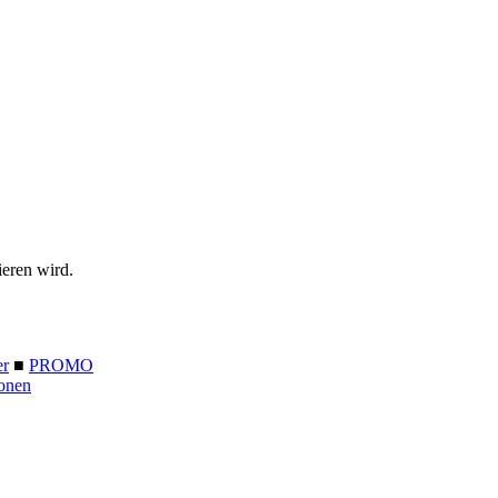
ieren wird.
er
■
PROMO
onen