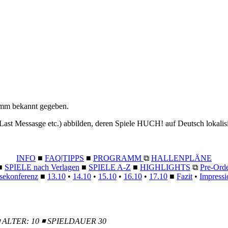
amm bekannt gegeben.
 Last Messasge etc.) abbilden, deren Spiele HUCH! auf Deutsch lokalis
INFO
■
FAQ|TIPPS
■
PROGRAMM
⧉
HALLENPLÄNE
■
SPIELE nach Verlagen
■
SPIELE A-Z
■
HIGHLIGHTS
⧉
Pre-Ord
sekonferenz
■
13.10
•
14.10
•
15.10
•
16.10
•
17.10
■
Fazit
•
Impressi
 ◾ ALTER: 10 ◾ SPIELDAUER 30