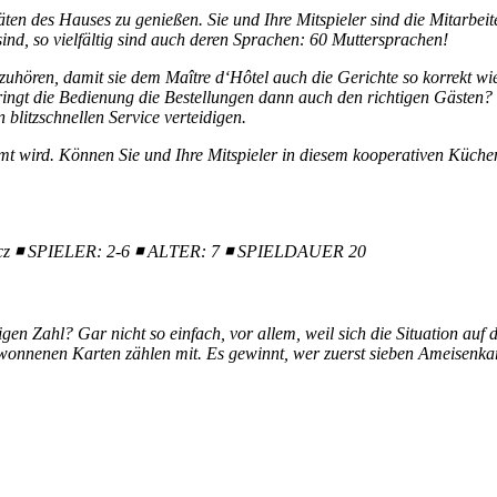
en des Hauses zu genießen. Sie und Ihre Mitspieler sind die Mitarbeit
sind, so vielfältig sind auch deren Sprachen: 60 Muttersprachen!
uhören, damit sie dem Maître d‘Hôtel auch die Gerichte so korrekt wi
ingt die Bedienung die Bestellungen dann auch den richtigen Gästen? 
 blitzschnellen Service verteidigen.
mt wird. Können Sie und Ihre Mitspieler in diesem kooperativen Küch
cz
◾
SPIELER: 2-6
◾
ALTER: 7
◾
SPIELDAUER 20
igen Zahl? Gar nicht so einfach, vor allem, weil sich die Situation auf
wonnenen Karten zählen mit. Es gewinnt, wer zuerst sieben Ameisenkar