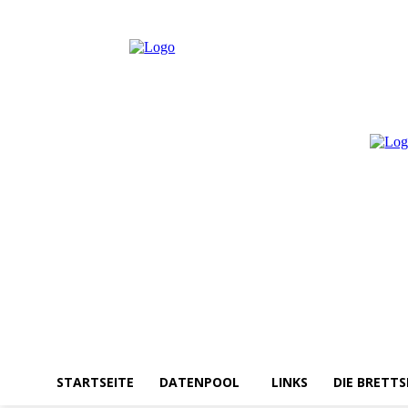
Freitag, August 7, 2026
Anmelden / Beitreten
STARTSEITE
DATENPOOL
LINKS
DIE BRETTS