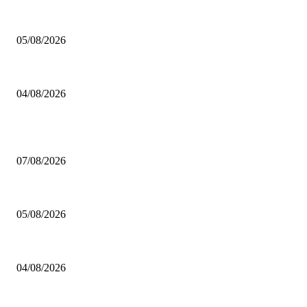
Brettspiel Kolumne – Out of the Box: Ersteindruck von Brettspielen
05/08/2026
BRETTSPIELBOX Brettspiel News 32/2026:
04/08/2026
BELIEBTE BEITRÄGE
Video – Brettspiel News vom 07. August 2026
07/08/2026
Brettspiel Kolumne – Out of the Box: Ersteindruck von Brettspielen
05/08/2026
BRETTSPIELBOX Brettspiel News 32/2026:
04/08/2026
BELIEBTE KATEGORIEN