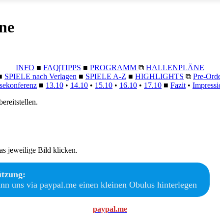
ne
INFO
■
FAQ|TIPPS
■
PROGRAMM
⧉
HALLENPLÄNE
■
SPIELE nach Verlagen
■
SPIELE A-Z
■
HIGHLIGHTS
⧉
Pre-Ord
sekonferenz
■
13.10
•
14.10
•
15.10
•
16.10
•
17.10
■
Fazit
•
Impressi
ereitstellen.
s jeweilige Bild klicken.
ützung:
ann uns via paypal.me einen kleinen Obulus hinterlegen
paypal.me