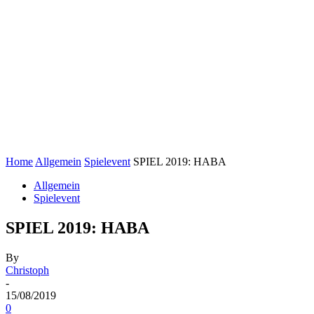
Home
Allgemein
Spielevent
SPIEL 2019: HABA
Allgemein
Spielevent
SPIEL 2019: HABA
By
Christoph
-
15/08/2019
0