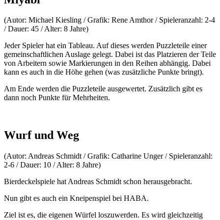
(Autor: Michael Kiesling / Grafik: Rene Amthor / Spieleranzahl: 2-4
/ Dauer: 45 / Alter: 8 Jahre)
Jeder Spieler hat ein Tableau. Auf dieses werden Puzzleteile einer
gemeinschaftlichen Auslage gelegt. Dabei ist das Platzieren der Teile
von Arbeitern sowie Markierungen in den Reihen abhängig. Dabei
kann es auch in die Höhe gehen (was zusätzliche Punkte bringt).
Am Ende werden die Puzzleteile ausgewertet. Zusätzlich gibt es
dann noch Punkte für Mehrheiten.
Wurf und Weg
(Autor: Andreas Schmidt / Grafik: Catharine Unger / Spieleranzahl:
2-6 / Dauer: 10 / Alter: 8 Jahre)
Bierdeckelspiele hat Andreas Schmidt schon herausgebracht.
Nun gibt es auch ein Kneipenspiel bei HABA.
Ziel ist es, die eigenen Würfel loszuwerden. Es wird gleichzeitig