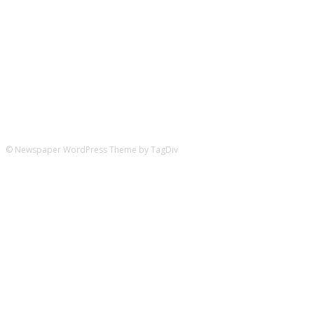
Hier könnt ihr uns folgen:
© Newspaper WordPress Theme by TagDiv