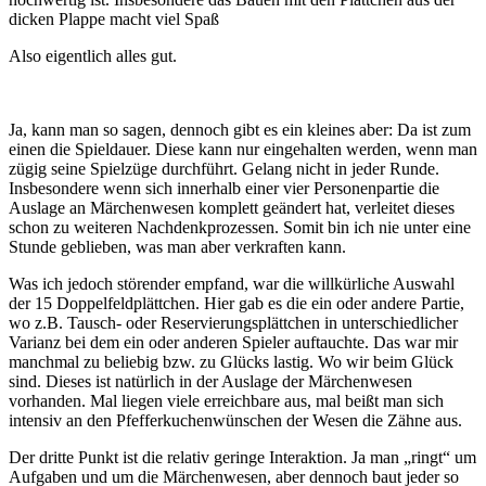
dicken Plappe macht viel Spaß
Also eigentlich alles gut.
Ja, kann man so sagen, dennoch gibt es ein kleines aber: Da ist zum
einen die Spieldauer. Diese kann nur eingehalten werden, wenn man
zügig seine Spielzüge durchführt. Gelang nicht in jeder Runde.
Insbesondere wenn sich innerhalb einer vier Personenpartie die
Auslage an Märchenwesen komplett geändert hat, verleitet dieses
schon zu weiteren Nachdenkprozessen. Somit bin ich nie unter eine
Stunde geblieben, was man aber verkraften kann.
Was ich jedoch störender empfand, war die willkürliche Auswahl
der 15 Doppelfeldplättchen. Hier gab es die ein oder andere Partie,
wo z.B. Tausch- oder Reservierungsplättchen in unterschiedlicher
Varianz bei dem ein oder anderen Spieler auftauchte. Das war mir
manchmal zu beliebig bzw. zu Glücks lastig. Wo wir beim Glück
sind. Dieses ist natürlich in der Auslage der Märchenwesen
vorhanden. Mal liegen viele erreichbare aus, mal beißt man sich
intensiv an den Pfefferkuchenwünschen der Wesen die Zähne aus.
Der dritte Punkt ist die relativ geringe Interaktion. Ja man „ringt“ um
Aufgaben und um die Märchenwesen, aber dennoch baut jeder so