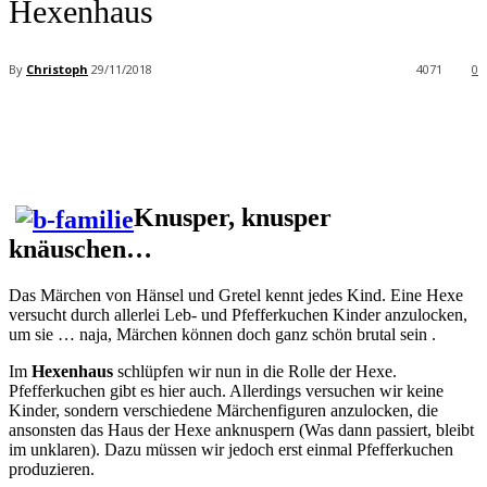
Hexenhaus
By
Christoph
29/11/2018
4071
0
Facebook
X
Pinterest
WhatsApp
Knusper, knusper
knäuschen…
Das Märchen von Hänsel und Gretel kennt jedes Kind. Eine Hexe
versucht durch allerlei Leb- und Pfefferkuchen Kinder anzulocken,
um sie … naja, Märchen können doch ganz schön brutal sein .
Im
Hexenhaus
schlüpfen wir nun in die Rolle der Hexe.
Pfefferkuchen gibt es hier auch. Allerdings versuchen wir keine
Kinder, sondern verschiedene Märchenfiguren anzulocken, die
ansonsten das Haus der Hexe anknuspern (Was dann passiert, bleibt
im unklaren). Dazu müssen wir jedoch erst einmal Pfefferkuchen
produzieren.