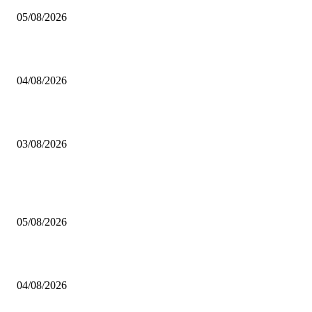
05/08/2026
BRETTSPIELBOX Brettspiel News 32/2026:
04/08/2026
Brettspiel Neuheiten – Herbst 2026: 1 More Time Games
03/08/2026
BELIEBTE BEITRÄGE
Brettspiel Kolumne – Out of the Box: Ersteindruck von Brettspielen
05/08/2026
BRETTSPIELBOX Brettspiel News 32/2026:
04/08/2026