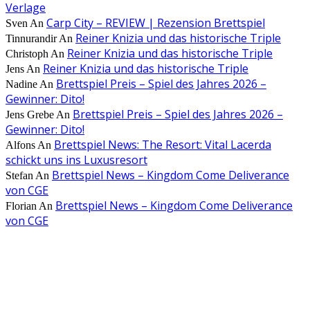
Verlage
Carp City – REVIEW | Rezension Brettspiel
Sven
An
Reiner Knizia und das historische Triple
Tinnurandir
An
Reiner Knizia und das historische Triple
Christoph
An
Reiner Knizia und das historische Triple
Jens
An
Brettspiel Preis – Spiel des Jahres 2026 –
Nadine
An
Gewinner: Dito!
Brettspiel Preis – Spiel des Jahres 2026 –
Jens Grebe
An
Gewinner: Dito!
Brettspiel News: The Resort: Vital Lacerda
Alfons
An
schickt uns ins Luxusresort
Brettspiel News – Kingdom Come Deliverance
Stefan
An
von CGE
Brettspiel News – Kingdom Come Deliverance
Florian
An
von CGE
AUS DER REDAKTION
Brettspiel Kolumne – Out of the Box: Ersteindruck von Brettspielen