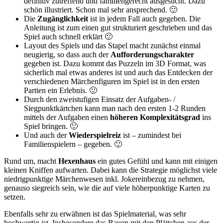
definitiv zutreffend und familiengerecht ausgesucht. Dazu
schön illustriert. Schon mal sehr ansprechend. 🙂
Die
Zugänglichkeit
ist in jedem Fall auch gegeben. Die
Anleitung ist zum einen gut strukturiert geschrieben und das
Spiel auch schnell erklärt 🙂
Layout des Spiels und das Stapel macht zunächst einmal
neugierig, so dass auch der
Aufforderungscharakter
gegeben ist. Dazu kommt das Puzzeln im 3D Format, was
sicherlich mal etwas anderes ist und auch das Entdecken der
verschiedenen Märchenfiguren im Spiel ist in den ersten
Partien ein Erlebnis. 🙂
Durch den zweistufigen Einsatz der Aufgaben- /
Siegpunktkärtchen kann man nach den ersten 1-2 Runden
mittels der Aufgaben einen
höheren Komplexitätsgrad
ins
Spiel bringen. 🙂
Und auch der
Wiederspielreiz
ist – zumindest bei
Familienspielern – gegeben. 🙂
Rund um, macht
Hexenhaus
ein gutes Gefühl und kann mit einigen
kleinen Kniffen aufwarten. Dabei kann die Strategie möglichst viele
niedrigpunktige Märchenwesen inkl. Jokereinbezug zu nehmen,
genauso siegreich sein, wie die auf viele höherpunktige Karten zu
setzen.
Ebenfalls sehr zu erwähnen ist das Spielmaterial, was sehr
hochwertig ist. Insbesondere das Bauen mit den Plättchen aus der