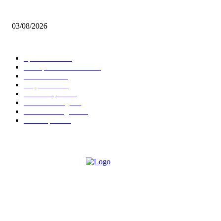
Brettspiel Neuheiten – Herbst 2026: 1 More Time Games
03/08/2026
BELIEBTE KATEGORIEN
Spielevent
1367
Brettspielbox News
1201
Rezension
891
Allgemein
854
Familienspiel
585
Crowdfunding
530
Auszeichnungen
314
Kartenspiel
288