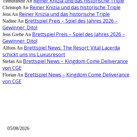
Reiner Knizia und das historische Triple
Tinnurandir
An
Reiner Knizia und das historische Triple
Christoph
An
Reiner Knizia und das historische Triple
Jens
An
Brettspiel Preis – Spiel des Jahres 2026 –
Nadine
An
Gewinner: Dito!
Brettspiel Preis – Spiel des Jahres 2026 –
Jens Grebe
An
Gewinner: Dito!
Brettspiel News: The Resort: Vital Lacerda
Alfons
An
schickt uns ins Luxusresort
Brettspiel News – Kingdom Come Deliverance
Stefan
An
von CGE
Brettspiel News – Kingdom Come Deliverance
Florian
An
von CGE
AUS DER REDAKTION
Brettspiel Kolumne – Out of the Box: Ersteindruck von Brettspielen
05/08/2026