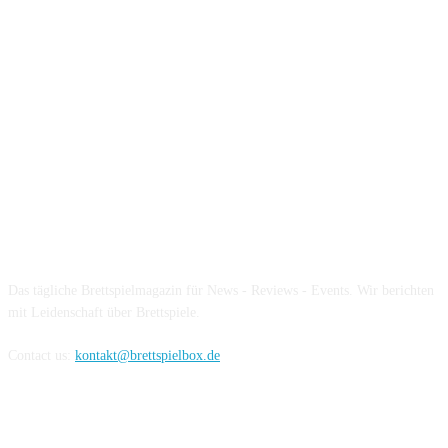
Über die Brettspielbox
Das tägliche Brettspielmagazin für News - Reviews - Events. Wir berichten
mit Leidenschaft über Brettspiele.
Contact us:
kontakt@brettspielbox.de
Hier könnt ihr uns folgen: