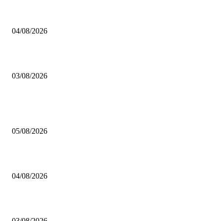
BRETTSPIELBOX Brettspiel News 32/2026:
04/08/2026
Brettspiel Neuheiten – Herbst 2026: 1 More Time Games
03/08/2026
BELIEBTE BEITRÄGE
Brettspiel Kolumne – Out of the Box: Ersteindruck von Brettspielen
05/08/2026
BRETTSPIELBOX Brettspiel News 32/2026:
04/08/2026
Brettspiel Neuheiten – Herbst 2026: 1 More Time Games
03/08/2026