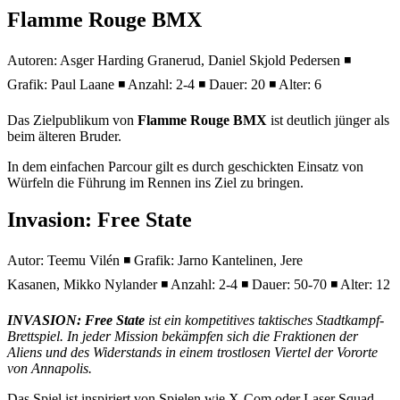
Flamme Rouge BMX
Autoren: Asger Harding Granerud, Daniel Skjold Pedersen ◾
Grafik: Paul Laane ◾ Anzahl: 2-4 ◾ Dauer: 20 ◾ Alter: 6
Das Zielpublikum von
Flamme Rouge BMX
ist deutlich jünger als
beim älteren Bruder.
In dem einfachen Parcour gilt es durch geschickten Einsatz von
Würfeln die Führung im Rennen ins Ziel zu bringen.
Invasion: Free State
Autor: Teemu Vilén ◾ Grafik: Jarno Kantelinen, Jere
Kasanen, Mikko Nylander ◾ Anzahl: 2-4 ◾ Dauer: 50-70 ◾ Alter: 12
INVASION: Free State
ist ein kompetitives taktisches Stadtkampf-
Brettspiel. In jeder Mission bekämpfen sich die Fraktionen der
Aliens und des Widerstands in einem trostlosen Viertel der Vororte
von Annapolis.
Das Spiel ist inspiriert von Spielen wie X-Com oder Laser Squad