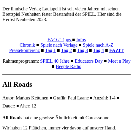
Der finnische Verlag Lautapelit ist seit vielen Jahren mit seinen
Brettspiel Neuheiten fester Bestandteil der SPIEL. Hier sind die
Herbst Neuheiten 2023.
FAQ / Tipps
■
Infos
Chronik
■
Spiele nach Verlage
■
Spiele nach A-Z
Pressekonferenz
■
Tag 1
■
Tag 2
■
Tag 3
■
Tag 4
■
FAZIT
Rahmenprogramm:
SPIEL 40 Jahre
■
Educators Day
■
Meet n Play
■
Beeple Radio
All Roads
Autor: Markus Kettunen ◾ Grafik: Paul Laane ◾ Anzahl: 1-4 ◾
Dauer: ◾ Alter: 12
All Roads
hat eine gewisse Ähnlichkeit mit Carcassonne.
Wir haben 12 Plättchen, immer vier davon auf unserer Hand.