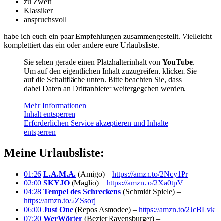
zu Zweit
Klassiker
anspruchsvoll
habe ich euch ein paar Empfehlungen zusammengestellt. Vielleicht
komplettiert das ein oder andere eure Urlaubsliste.
Sie sehen gerade einen Platzhalterinhalt von
YouTube
.
Um auf den eigentlichen Inhalt zuzugreifen, klicken Sie
auf die Schaltfläche unten. Bitte beachten Sie, dass
dabei Daten an Drittanbieter weitergegeben werden.
Mehr Informationen
Inhalt entsperren
Erforderlichen Service akzeptieren und Inhalte
entsperren
Meine Urlaubsliste:
01:26
L.A.M.A.
(Amigo) –
https://amzn.to/2Ncy1Pr
02:00
SKYJO
(Maglio) –
https://amzn.to/2Xa0tpV
04:28
Tempel des Schreckens
(Schmidt Spiele) –
https://amzn.to/2ZSsorj
06:00
Just One
(Repos|Asmodee) –
https://amzn.to/2JcBLvk
07:20
WerWörter
(Bezier|Ravensburger) –