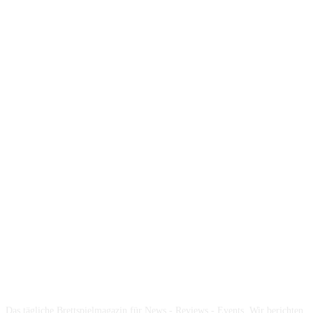
Über die Brettspielbox
Das tägliche Brettspielmagazin für News - Reviews - Events. Wir berichten