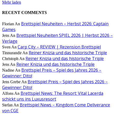
Mehr laden
RECENT COMMENTS
Brettspiel Neuheiten – Herbst 2026: Captain
Florian
An
Games
Brettspiel Neuheiten SPIEL 2026 | Herbst 2026 –
Jens
An
Verlage
Carp City – REVIEW | Rezension Brettspiel
Sven
An
Reiner Knizia und das historische Triple
Tinnurandir
An
Reiner Knizia und das historische Triple
Christoph
An
Reiner Knizia und das historische Triple
Jens
An
Brettspiel Preis – Spiel des Jahres 2026 –
Nadine
An
Gewinner: Dito!
Brettspiel Preis – Spiel des Jahres 2026 –
Jens Grebe
An
Gewinner: Dito!
Brettspiel News: The Resort: Vital Lacerda
Alfons
An
schickt uns ins Luxusresort
Brettspiel News – Kingdom Come Deliverance
Stefan
An
von CGE