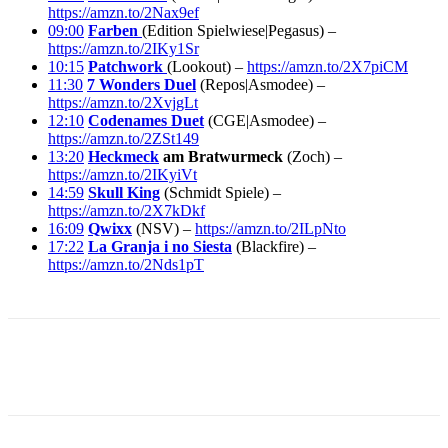
https://amzn.to/2Nax9ef
09:00
Farben
(Edition Spielwiese|Pegasus) –
https://amzn.to/2IKy1Sr
10:15
Patchwork
(Lookout) –
https://amzn.to/2X7piCM
11:30
7 Wonders Duel
(Repos|Asmodee) –
https://amzn.to/2XvjgLt
12:10
Codenames Duet
(CGE|Asmodee) –
https://amzn.to/2ZSt149
13:20
Heckmeck
am Bratwurmeck
(Zoch) –
https://amzn.to/2IKyiVt
14:59
Skull King
(Schmidt Spiele) –
https://amzn.to/2X7kDkf
16:09
Qwixx
(NSV) –
https://amzn.to/2ILpNto
17:22
La Granja i no Siesta
(Blackfire) –
https://amzn.to/2Nds1pT
Facebook
X
Pinterest
WhatsApp