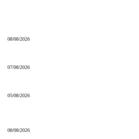
AUS DER REDAKTION
Brettspiel Neuheiten – Herbst 2026: Captain Games
08/08/2026
Video – Brettspiel News vom 07. August 2026
07/08/2026
Brettspiel Kolumne – Out of the Box: Ersteindruck von Brettspielen
05/08/2026
BELIEBTE BEITRÄGE
Brettspiel Neuheiten – Herbst 2026: Captain Games
08/08/2026