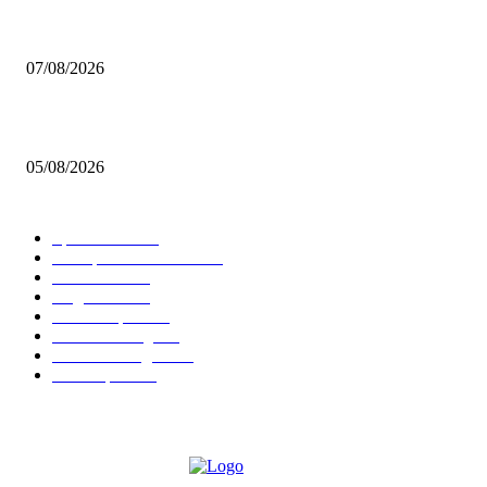
Video – Brettspiel News vom 07. August 2026
07/08/2026
Brettspiel Kolumne – Out of the Box: Ersteindruck von Brettspielen
05/08/2026
BELIEBTE KATEGORIEN
Spielevent
1368
Brettspielbox News
1202
Rezension
891
Allgemein
854
Familienspiel
585
Crowdfunding
530
Auszeichnungen
314
Kartenspiel
288