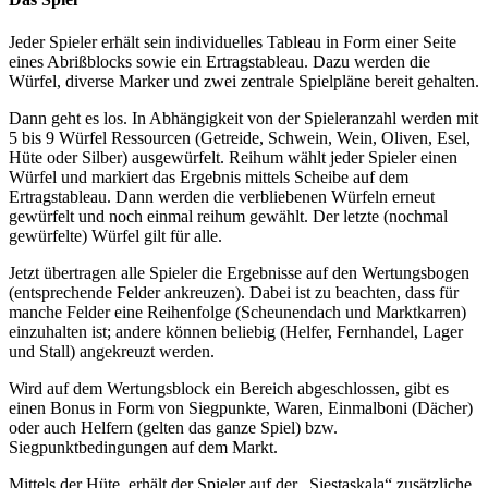
Jeder Spieler erhält sein individuelles Tableau in Form einer Seite
eines Abrißblocks sowie ein Ertragstableau. Dazu werden die
Würfel, diverse Marker und zwei zentrale Spielpläne bereit gehalten.
Dann geht es los. In Abhängigkeit von der Spieleranzahl werden mit
5 bis 9 Würfel Ressourcen (Getreide, Schwein, Wein, Oliven, Esel,
Hüte oder Silber) ausgewürfelt. Reihum wählt jeder Spieler einen
Würfel und markiert das Ergebnis mittels Scheibe auf dem
Ertragstableau. Dann werden die verbliebenen Würfeln erneut
gewürfelt und noch einmal reihum gewählt. Der letzte (nochmal
gewürfelte) Würfel gilt für alle.
Jetzt übertragen alle Spieler die Ergebnisse auf den Wertungsbogen
(entsprechende Felder ankreuzen). Dabei ist zu beachten, dass für
manche Felder eine Reihenfolge (Scheunendach und Marktkarren)
einzuhalten ist; andere können beliebig (Helfer, Fernhandel, Lager
und Stall) angekreuzt werden.
Wird auf dem Wertungsblock ein Bereich abgeschlossen, gibt es
einen Bonus in Form von Siegpunkte, Waren, Einmalboni (Dächer)
oder auch Helfern (gelten das ganze Spiel) bzw.
Siegpunktbedingungen auf dem Markt.
Mittels der Hüte, erhält der Spieler auf der „Siestaskala“ zusätzliche