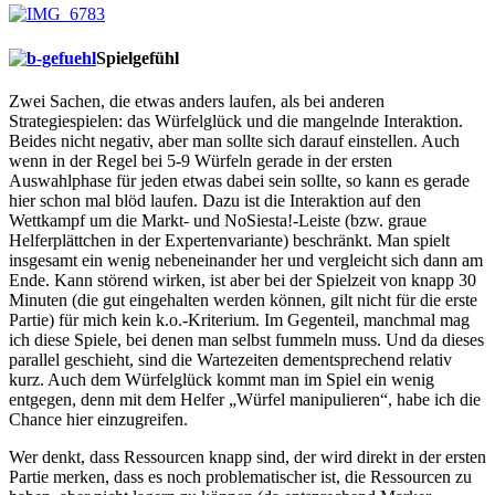
Spielgefühl
Zwei Sachen, die etwas anders laufen, als bei anderen
Strategiespielen: das Würfelglück und die mangelnde Interaktion.
Beides nicht negativ, aber man sollte sich darauf einstellen. Auch
wenn in der Regel bei 5-9 Würfeln gerade in der ersten
Auswahlphase für jeden etwas dabei sein sollte, so kann es gerade
hier schon mal blöd laufen. Dazu ist die Interaktion auf den
Wettkampf um die Markt- und NoSiesta!-Leiste (bzw. graue
Helferplättchen in der Expertenvariante) beschränkt. Man spielt
insgesamt ein wenig nebeneinander her und vergleicht sich dann am
Ende. Kann störend wirken, ist aber bei der Spielzeit von knapp 30
Minuten (die gut eingehalten werden können, gilt nicht für die erste
Partie) für mich kein k.o.-Kriterium. Im Gegenteil, manchmal mag
ich diese Spiele, bei denen man selbst fummeln muss. Und da dieses
parallel geschieht, sind die Wartezeiten dementsprechend relativ
kurz. Auch dem Würfelglück kommt man im Spiel ein wenig
entgegen, denn mit dem Helfer „Würfel manipulieren“, habe ich die
Chance hier einzugreifen.
Wer denkt, dass Ressourcen knapp sind, der wird direkt in der ersten
Partie merken, dass es noch problematischer ist, die Ressourcen zu