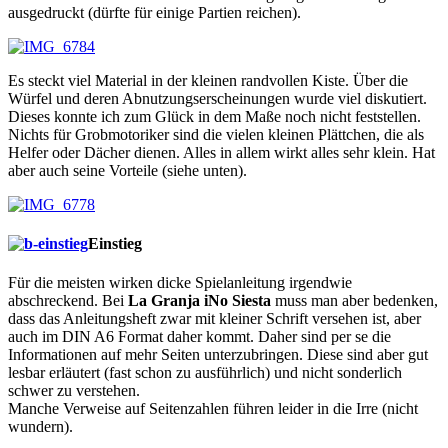
ausgedruckt (dürfte für einige Partien reichen).
Es steckt viel Material in der kleinen randvollen Kiste. Über die
Würfel und deren Abnutzungserscheinungen wurde viel diskutiert.
Dieses konnte ich zum Glück in dem Maße noch nicht feststellen.
Nichts für Grobmotoriker sind die vielen kleinen Plättchen, die als
Helfer oder Dächer dienen. Alles in allem wirkt alles sehr klein. Hat
aber auch seine Vorteile (siehe unten).
Einstieg
Für die meisten wirken dicke Spielanleitung irgendwie
abschreckend. Bei
La Granja iNo Siesta
muss man aber bedenken,
dass das Anleitungsheft zwar mit kleiner Schrift versehen ist, aber
auch im DIN A6 Format daher kommt. Daher sind per se die
Informationen auf mehr Seiten unterzubringen. Diese sind aber gut
lesbar erläutert (fast schon zu ausführlich) und nicht sonderlich
schwer zu verstehen.
Manche Verweise auf Seitenzahlen führen leider in die Irre (nicht
wundern).