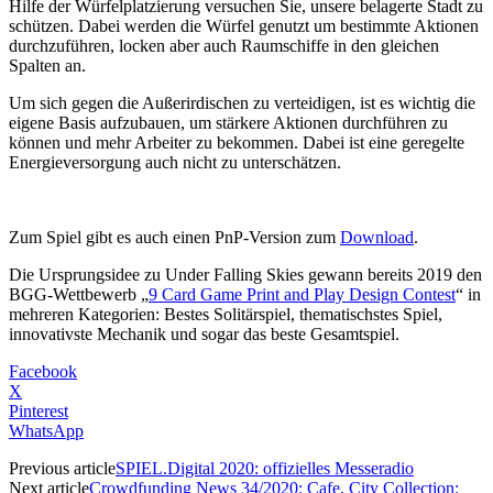
Hilfe der Würfelplatzierung versuchen Sie, unsere belagerte Stadt zu
schützen. Dabei werden die Würfel genutzt um bestimmte Aktionen
durchzuführen, locken aber auch Raumschiffe in den gleichen
Spalten an.
Um sich gegen die Außerirdischen zu verteidigen, ist es wichtig die
eigene Basis aufzubauen, um stärkere Aktionen durchführen zu
können und mehr Arbeiter zu bekommen. Dabei ist eine geregelte
Energieversorgung auch nicht zu unterschätzen.
Zum Spiel gibt es auch einen PnP-Version zum
Download
.
Die Ursprungsidee zu Under Falling Skies gewann bereits 2019 den
BGG-Wettbewerb „
9 Card Game Print and Play Design Contest
“ in
mehreren Kategorien: Bestes Solitärspiel, thematischstes Spiel,
innovativste Mechanik und sogar das beste Gesamtspiel.
Facebook
X
Pinterest
WhatsApp
Previous article
SPIEL.Digital 2020: offizielles Messeradio
Next article
Crowdfunding News 34/2020: Cafe, City Collection: