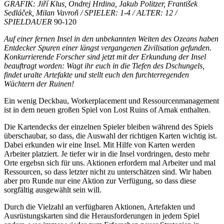
GRAFIK: Jiří Klus, Ondrej Hrdina, Jakub Politzer, František
Sedláček, Milan Vavroň
/ SPIELER: 1-4 / ALTER: 12 /
SPIELDAUER
90-120
Auf einer fernen Insel in den unbekannten Weiten des Ozeans haben
Entdecker Spuren einer längst vergangenen Zivilisation gefunden.
Konkurrierende Forscher sind jetzt mit der Erkundung der Insel
beauftragt worden: Wagt ihr euch in die Tiefen des Dschungels,
findet uralte Artefakte und stellt euch den furchterregenden
Wächtern der Ruinen!
Ein wenig Deckbau, Workerplacement und Ressourcenmanagement
ist in dem neuen großen Spiel von Lost Ruins of Arnak enthalten.
Die Kartendecks der einzelnen Spieler bleiben während des Spiels
überschaubar, so dass, die Auswahl der richtigen Karten wichtig ist.
Dabei erkunden wir eine Insel. Mit Hilfe von Karten werden
Arbeiter platziert. Je tiefer wir in die Insel vordringen, desto mehr
Orte ergebsn sich für uns. Aktionen erfordern mal Arbeiter und mal
Ressourcen, so dass letzter nicht zu unterschätzen sind. Wir haben
aber pro Runde nur eine Aktion zur Verfügung, so dass diese
sorgfältig ausgewählt sein will.
Durch die Vielzahl an verfügbaren Aktionen, Artefakten und
Ausrüstungskarten sind die Herausforderungen in jedem Spiel