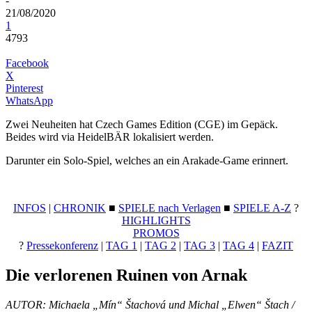
-
21/08/2020
1
4793
Facebook
X
Pinterest
WhatsApp
Zwei Neuheiten hat Czech Games Edition (CGE) im Gepäck.
Beides wird via HeidelBÄR lokalisiert werden.
Darunter ein Solo-Spiel, welches an ein Arakade-Game erinnert.
INFOS
|
CHRONIK
■
SPIELE nach Verlagen
■
SPIELE A-Z
?
HIGHLIGHTS
PROMOS
?
Pressekonferenz
|
TAG 1
|
TAG 2
|
TAG 3
|
TAG 4
|
FAZIT
Die verlorenen Ruinen von Arnak
AUTOR: Michaela „Mín“ Štachová und Michal „Elwen“ Štach /