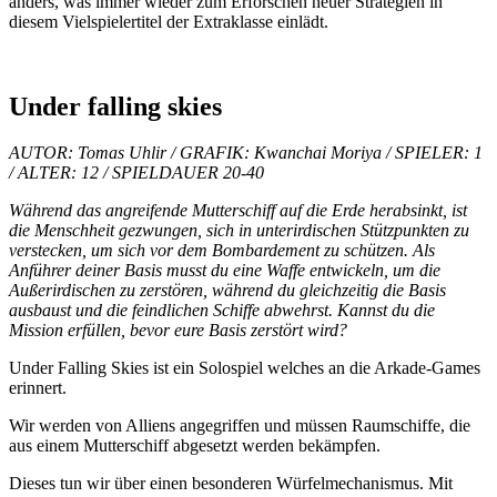
anders, was immer wieder zum Erforschen neuer Strategien in
diesem Vielspielertitel der Extraklasse einlädt.
Under falling skies
AUTOR: Tomas Uhlir / GRAFIK: Kwanchai Moriya
/ SPIELER: 1
/ ALTER: 12 / SPIELDAUER 20-40
Während das angreifende Mutterschiff auf die Erde herabsinkt, ist
die Menschheit gezwungen, sich in unterirdischen Stützpunkten zu
verstecken, um sich vor dem Bombardement zu schützen. Als
Anführer deiner Basis musst du eine Waffe entwickeln, um die
Außerirdischen zu zerstören, während du gleichzeitig die Basis
ausbaust und die feindlichen Schiffe abwehrst. Kannst du die
Mission erfüllen, bevor eure Basis zerstört wird?
Under Falling Skies ist ein Solospiel welches an die Arkade-Games
erinnert.
Wir werden von Alliens angegriffen und müssen Raumschiffe, die
aus einem Mutterschiff abgesetzt werden bekämpfen.
Dieses tun wir über einen besonderen Würfelmechanismus. Mit