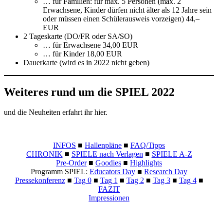
… für Familien: für max. 5 Personen (max. 2
Erwachsene, Kinder dürfen nicht älter als 12 Jahre sein
oder müssen einen Schülerausweis vorzeigen) 44,–
EUR
2 Tageskarte (DO/FR oder SA/SO)
… für Erwachsene 34,00 EUR
… für Kinder 18,00 EUR
Dauerkarte (wird es in 2022 nicht geben)
Weiteres rund um die SPIEL 2022
und die Neuheiten erfahrt ihr hier.
INFOS
■
Hallenpläne
■
FAQ/Tipps
CHRONIK
■
SPIELE nach Verlagen
■
SPIELE A-Z
Pre-Order
■
Goodies
■
Highlights
Programm SPIEL:
Educators Day
■
Research Day
Pressekonferenz
■
Tag 0
■
Tag 1
■
Tag 2
■
Tag 3
■
Tag 4
■
FAZIT
Impressionen