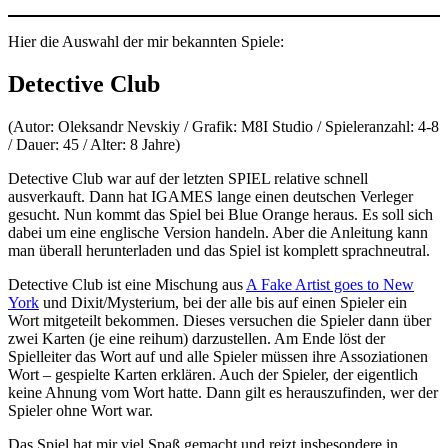
Hier die Auswahl der mir bekannten Spiele:
Detective Club
(Autor: Oleksandr Nevskiy / Grafik: M8I Studio / Spieleranzahl: 4-8
/ Dauer: 45 / Alter: 8 Jahre)
Detective Club war auf der letzten SPIEL relative schnell
ausverkauft. Dann hat IGAMES lange einen deutschen Verleger
gesucht. Nun kommt das Spiel bei Blue Orange heraus. Es soll sich
dabei um eine englische Version handeln. Aber die Anleitung kann
man überall herunterladen und das Spiel ist komplett sprachneutral.
Detective Club ist eine Mischung aus
A Fake Artist goes to New
York
und Dixit/Mysterium, bei der alle bis auf einen Spieler ein
Wort mitgeteilt bekommen. Dieses versuchen die Spieler dann über
zwei Karten (je eine reihum) darzustellen. Am Ende löst der
Spielleiter das Wort auf und alle Spieler müssen ihre Assoziationen
Wort – gespielte Karten erklären. Auch der Spieler, der eigentlich
keine Ahnung vom Wort hatte. Dann gilt es herauszufinden, wer der
Spieler ohne Wort war.
Das Spiel hat mir viel Spaß gemacht und reizt insbesondere in