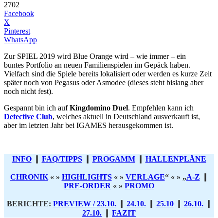
2702
Facebook
X
Pinterest
WhatsApp
Zur SPIEL 2019 wird Blue Orange wird – wie immer – ein
buntes Portfolio an neuen Familienspielen im Gepäck haben.
Vielfach sind die Spiele bereits lokalisiert oder werden es kurze Zeit
später noch von Pegasus oder Asmodee (dieses steht bislang aber
noch nicht fest).
Gespannt bin ich auf
Kingdomino Duel
. Empfehlen kann ich
Detective Club
, welches aktuell in Deutschland ausverkauft ist,
aber im letzten Jahr bei IGAMES herausgekommen ist.
INFO
❙
FAQ/TIPPS
❙
PROGAMM
❙
HALLENPLÄNE
CHRONIK
« »
HIGHLIGHTS
« »
VERLAGE
“ « » „
A-Z
❙
PRE-ORDER
« »
PROMO
BERICHTE:
PREVIEW / 23.10.
❙
24.10.
❙
25.10
❙
26.10.
❙
27.10.
❙
FAZIT