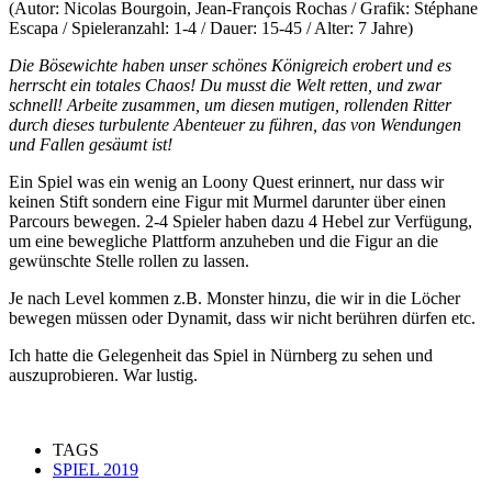
(Autor: Nicolas Bourgoin, Jean-François Rochas / Grafik: Stéphane
Escapa / Spieleranzahl: 1-4 / Dauer: 15-45 / Alter: 7 Jahre)
Die Bösewichte haben unser schönes Königreich erobert und es
herrscht ein totales Chaos! Du musst die Welt retten, und zwar
schnell! Arbeite zusammen, um diesen mutigen, rollenden Ritter
durch dieses turbulente Abenteuer zu führen, das von Wendungen
und Fallen gesäumt ist!
Ein Spiel was ein wenig an Loony Quest erinnert, nur dass wir
keinen Stift sondern eine Figur mit Murmel darunter über einen
Parcours bewegen. 2-4 Spieler haben dazu 4 Hebel zur Verfügung,
um eine bewegliche Plattform anzuheben und die Figur an die
gewünschte Stelle rollen zu lassen.
Je nach Level kommen z.B. Monster hinzu, die wir in die Löcher
bewegen müssen oder Dynamit, dass wir nicht berühren dürfen etc.
Ich hatte die Gelegenheit das Spiel in Nürnberg zu sehen und
auszuprobieren. War lustig.
TAGS
SPIEL 2019