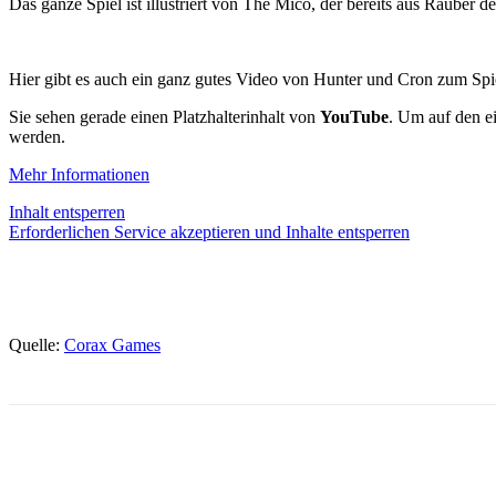
Das ganze Spiel ist illustriert von The Mico, der bereits aus Räuber d
Hier gibt es auch ein ganz gutes Video von Hunter und Cron zum Spi
Sie sehen gerade einen Platzhalterinhalt von
YouTube
. Um auf den ei
werden.
Mehr Informationen
Inhalt entsperren
Erforderlichen Service akzeptieren und Inhalte entsperren
Quelle:
Corax Games
Facebook
X
Pinterest
WhatsApp