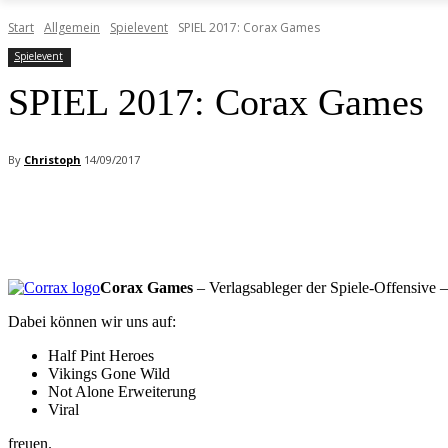
Start
Allgemein
Spielevent
SPIEL 2017: Corax Games
Spielevent
SPIEL 2017: Corax Games
By
Christoph
14/09/2017
Facebook
X
Pinterest
WhatsApp
Corax Games
– Verlagsableger der Spiele-Offensive –
Dabei können wir uns auf:
Half Pint Heroes
Vikings Gone Wild
Not Alone Erweiterung
Viral
freuen.