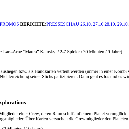
PROMOS
BERICHTE
:
PRESSESCHAU
26.10.
27.10
28.10.
29.10.
or: Lars-Arne “Maura” Kalusky / 2-7 Spieler / 30 Minuten / 9 Jahre)
n ausliegen bzw. als Handkarten verteilt werden (immer in einer Kombi 
 Nichterreichung seiner Stichs partizipieren. Dann geht es los und es
xplorations
Mitglieder einer Crew, deren Raumschiff auf einem Planet verunglückt i
zungsmitglieder. Über Karten versuchen die Crewmitglieder den Planet
/ 30 Minuten / 10 Jahre)