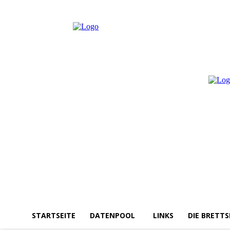
Freitag, August 7, 2026
Anmelden / Beitreten
STARTSEITE
DATENPOOL
LINKS
DIE BRETTS