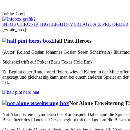
[white_box]
INFOS
CHRONIK
HIGHLIGHTS
VERLAGE
A-Z
PRE-ORDER
[/white_box]
Half Pint Heroes
(Autor: Roland Goslar, Johannes Goslar, Søren Schaffstein / Illustrat
Stichspiel trifft auf Poker (Basis Texas Hold Em)
Zu Beginn einer Runde wird fixiert, wieviel Karten in der Mitte offe
angesagt und gleichzeitig kann man bei einem anderen Spieler an der
hat.
Not Alone Erweiterung E
Not Alone ist ein asymmetrisches Kartenspiel. Dabei sind die Spieler 
Beschützer des Planeten. Dieses beginnt mit der Jagd auf die Besat
(Autor: Ghislain Masson / Illustrator: Sébastien Caiveau / 2-7 Spieler 