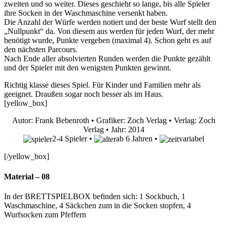
zweiten und so weiter. Dieses geschieht so lange, bis alle Spieler
ihre Socken in der Waschmaschine versenkt haben.
Die Anzahl der Würfe werden notiert und der beste Wurf stellt den
„Nullpunkt“ da. Von diesem aus werden für jeden Wurf, der mehr
benötigt wurde, Punkte vergeben (maximal 4). Schon geht es auf
den nächsten Parcours.
Nach Ende aller absolvierten Runden werden die Punkte gezählt
und der Spieler mit den wenigsten Punkten gewinnt.
Richtig klasse dieses Spiel. Für Kinder und Familien mehr als
geeignet. Draußen sogar noch besser als im Haus.
[yellow_box]
Autor: Frank Bebenroth • Grafiker: Zoch Verlag • Verlag: Zoch
Verlag • Jahr: 2014
2-4 Spieler •
ab 6 Jahren •
variabel
[/yellow_box]
Material – 08
In der BRETTSPIELBOX befinden sich: 1 Sockbuch, 1
Waschmaschine, 4 Säckchen zum in die Socken stopfen, 4
Wurfsocken zum Pfeffern