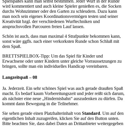
Spielspaßes kann man selbst bestimmen. Jeder Wurf in der Runde
wird kommentiert und auch kleine Spieler genießen es, die Socken
durchs Wohnzimmer oder den Garten zu schleudern. Dazu kann
man noch sein eigenes Koordinationsvermögen testen und seiner
Kreativität bzgl. der verschiedenen Wurftechniken und
anspruchsvollen Parcouren freien Lauf lassen.
Schön ist auch, dass man maximal 4 Strafpunkte bekommen kann,
sonst wäre ggfls. nach einer verkorksten Runde schon Schluß mit
dem Spaß.
BRETTSPIELBOX-Tipp: Um das Spiel für Kinder und
Erwachsene oder unter Kindern unter gleiche Vorraussetzungen zu
bringen, sollte man ein individuelles Handicap vereinbaren.
Langzeitspaß – 08
Ja. Jederzeit. Ein sehr schönes Spiel was auch gerade draußen Spaß
macht. Es bedarf kaum Vorbereitungszeit und jeder reißt sich darum,
als nächster eine neue „Hindernisbahn“ auszudenken zu dürfen. Da
kommt dann Bewegung in die Teilnehmer.
Sie sehen gerade einen Platzhalterinhalt von
Standard
. Um auf den
eigentlichen Inhalt zuzugreifen, klicken Sie auf den Button unten.
Bitte beachten Sie, dass dabei Daten an Drittanbieter weitergegeben