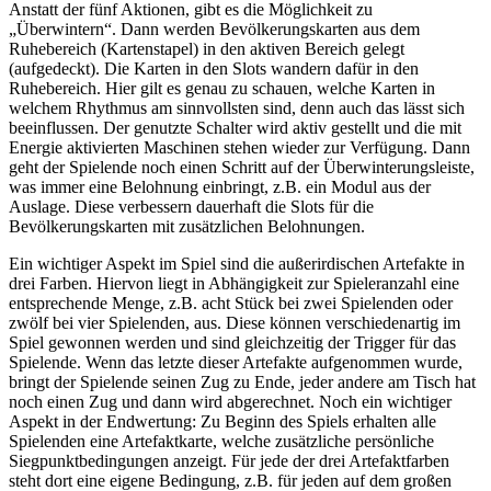
Anstatt der fünf Aktionen, gibt es die Möglichkeit zu
„Überwintern“. Dann werden Bevölkerungskarten aus dem
Ruhebereich (Kartenstapel) in den aktiven Bereich gelegt
(aufgedeckt). Die Karten in den Slots wandern dafür in den
Ruhebereich. Hier gilt es genau zu schauen, welche Karten in
welchem Rhythmus am sinnvollsten sind, denn auch das lässt sich
beeinflussen. Der genutzte Schalter wird aktiv gestellt und die mit
Energie aktivierten Maschinen stehen wieder zur Verfügung. Dann
geht der Spielende noch einen Schritt auf der Überwinterungsleiste,
was immer eine Belohnung einbringt, z.B. ein Modul aus der
Auslage. Diese verbessern dauerhaft die Slots für die
Bevölkerungskarten mit zusätzlichen Belohnungen.
Ein wichtiger Aspekt im Spiel sind die außerirdischen Artefakte in
drei Farben. Hiervon liegt in Abhängigkeit zur Spieleranzahl eine
entsprechende Menge, z.B. acht Stück bei zwei Spielenden oder
zwölf bei vier Spielenden, aus. Diese können verschiedenartig im
Spiel gewonnen werden und sind gleichzeitig der Trigger für das
Spielende. Wenn das letzte dieser Artefakte aufgenommen wurde,
bringt der Spielende seinen Zug zu Ende, jeder andere am Tisch hat
noch einen Zug und dann wird abgerechnet. Noch ein wichtiger
Aspekt in der Endwertung: Zu Beginn des Spiels erhalten alle
Spielenden eine Artefaktkarte, welche zusätzliche persönliche
Siegpunktbedingungen anzeigt. Für jede der drei Artefaktfarben
steht dort eine eigene Bedingung, z.B. für jeden auf dem großen