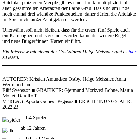
Spielplan platzierten Meeple gibt es einen Punkt multipliziert mit
allen gesammelten Artefakten der Farbe Grau. Das sind am Ende
noch einmal drei wichtige Punktequellen, daher dürfen die Artefakte
im Spiel nicht außer Acht gelassen werden.
Unerwähnt soll nicht bleiben, dass für die ersten fünf Spiele auch
ein Kampagnenmodus gespielt werden kann, der weitere Regeln
und neue Bürger*innen-Karten einführt.
Ein Interview mit einem der Co-Autoren Helge Meissner gibt es
hier
zu lesen.
AUTOREN: Kristian Amundsen Ostby, Helge Meissner, Anna
Wermlund und
Eilif Svensson ■ GRAFIKER: Gjermund Morkved Bohne, Martin
Mottet, Dan Roff
VERLAG: Aporta Games | Pegasus ■ ERSCHEINUNGSJAHR:
2022|23
1-4 Spieler
ab 12 Jahren
ca. 90-120 Minuten