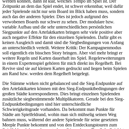
werden können, dann ist klar, welches Tempo im Spiel ist. Der
Zeitpunkt an dem das Spiel endet, ist schwer erkennbar, weil dafür
jeder Spielende nicht nur sein Board im Blick haben muss, sondern
auch das der anderen Spieler. Dies ist jedoch aufgrund des
verwobenen Boards nur schwer zu sehen. Der modulare bzw.
variable Aufbau und die sehr unterschiedlichen persönlichen
Siegpunkte auf den Artefaktkarten bringen sehr viele positive aber
auch negative Effekte für den einzelnen Spielenden. Dafür gibt es
keinen Ausgleich und damit sind die Siegbedingungen von Anfang
an unterschiedlich verteilt. Weitere Kritik: Der Kampagnenmodus
soll eigentlich ein bisschen Story bringen. Aber viel mehr bringt er
weitere Regeln und Karten dauerhaft ins Spiel. Regelerweiterungen
in einem Expertenspiel gehören für mich direkt ins Regelheft. Bei
Revive sind sie auf kleinen Karten gedruckt und liegen beim Spielen
am Rand bzw. werden dem Regelheft beigelegt.
Die Stämme wirken nicht gebalanced und die Sieg-Endpunkte auf
den Artefaktkarten können mit den Sieg-Endpunktbedingungen der
großen Städte korrespondieren. Dies bringt einzelnen Spielenden
zusätzliche siegbestimmende Multiplikatoren. Gerade bei den Sieg-
Endpunktbedingungen sind hier unterschiedliche
Schwierigkeitsgrade vorhanden. Da bekommt man Punkte für
Städte am Spielfeldrand, wohin man sich mühselig seinen Weg
bahnen muss, während der andere Spielende für seine gesetzten
Meeple Punkte bekommt und von den Entdeckungstouren zum