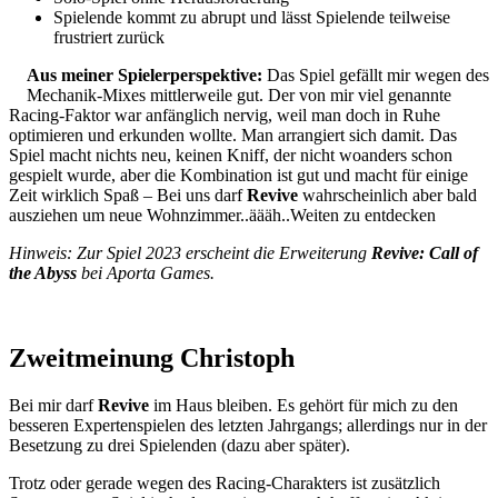
Spielende kommt zu abrupt und lässt Spielende teilweise
frustriert zurück
Aus meiner Spielerperspektive:
Das Spiel gefällt mir wegen des
Mechanik-Mixes mittlerweile gut. Der von mir viel genannte
Racing-Faktor war anfänglich nervig, weil man doch in Ruhe
optimieren und erkunden wollte. Man arrangiert sich damit. Das
Spiel macht nichts neu, keinen Kniff, der nicht woanders schon
gespielt wurde, aber die Kombination ist gut und macht für einige
Zeit wirklich Spaß – Bei uns darf
Revive
wahrscheinlich aber bald
ausziehen um neue Wohnzimmer..äääh..Weiten zu entdecken
Hinweis: Zur Spiel 2023 erscheint die Erweiterung
Revive: Call of
the Abyss
bei Aporta Games.
Zweitmeinung Christoph
Bei mir darf
Revive
im Haus bleiben. Es gehört für mich zu den
besseren Expertenspielen des letzten Jahrgangs; allerdings nur in der
Besetzung zu drei Spielenden (dazu aber später).
Trotz oder gerade wegen des Racing-Charakters ist zusätzlich