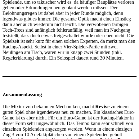
Spielende, um so taktischer wird es, da häufiger Bauplätze verloren
gehen oder Erkundungen neu geplant werden müssen. Der
Belohnungsregen ist dabei aber in jeder Runde möglich, denn
irgendwas gibt es immer. Die gesamte Optik macht einen Einstieg
dann aber auch wiederum nicht leicht. Die verwobenen farbigen
Tech-Trees sind anfänglich fehleranfällig, weil man im Nachgang
feststellt, dass doch etwas freigeschaltet wurde oder eben nicht. Die
Spielzeit ist sehr kurz für einen solchen Experten, da merkt man den
Racing-Aspekt. Selbst in einer Vier-Spieler-Partie mit zwei
Neulingen am Tisch, waren wir in knapp zwei Stunden (inkl.
Regelerklärung) durch. Ein Solospiel dauert rund 30 Minuten.
Zusammenfassung
Die Mixtur von bekannten Mechaniken, macht
Revive
zu einem
guten Spiel ohne irgendetwas neu zu machen. Ein klassisches Euro-
Game ist es aber nicht. Für ein Euro-Game ist der Racing-Faktor in
dieser Form sehr ungewöhnlich. Das Tempo kann sehr schnell von
einzelnen Spielenden angezogen werden. Wenn in einem einzigen
Zug 3 von 10 Artefaktplättchen von einem Spielenden geholt