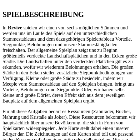
SPIELBESCHREIBUNG
In
Revive
spielen wir einen von sechs möglichen Stämmen und
werden uns im Laufe des Spiels auf den unterschiedlichen
Stammestableaus und dem dazugehörigen Spielertableau Vorteile,
Siegpunkte, Belohnungen und unsere Stammesfähigkeiten
freischalten. Der allgemeine Spielplan zeigt uns zu Beginn
größtenteils verdeckte Landschaftsplättchen und in den Ecken große
Städte. Die Landschaften unter den verdeckten Plättchen gilt es zu
erkunden, wofür wir wiederum Belohnungen erhalten. Die großen
Städte in den Ecken stellen zusätzliche Siegpunktbedingungen zur
Verfügung. Kleine oder große Städte zu besiedeln, indem wir
Meeple vom Stammestableau auf den Spielplan bringen, bringt uns
Vorteile, Belohnungen und Siegpunkte. Oder, wir bauen selbst
kleine und große Dörfer, deren Effekt sich aus dem jeweiligen
Bauplatz auf dem allgemeinen Spielplan ergibt.
Für all diese Aufgaben bedarf es Ressourcen (Zahnräder, Bücher,
Nahrung und Kristalle als Joker). Diese Ressourcen bekommen wir
hauptsächlich über unsere Bevölkerung, die sich in Form von
Spielkarten widerspiegelen. Jede Karte stellt dabei einen unserer
Bürger dar. Die Zeichnungen auf den Karten sind toll und passend
in den Ressourcenfarben grau, grün oder gelb gehalten. Was sie