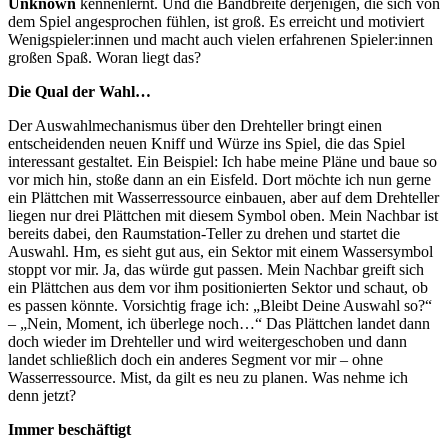
Unknown
kennenlernt. Und die Bandbreite derjenigen, die sich von
dem Spiel angesprochen fühlen, ist groß. Es erreicht und motiviert
Wenigspieler:innen und macht auch vielen erfahrenen Spieler:innen
großen Spaß. Woran liegt das?
Die Qual der Wahl…
Der Auswahlmechanismus über den Drehteller bringt einen
entscheidenden neuen Kniff und Würze ins Spiel, die das Spiel
interessant gestaltet. Ein Beispiel: Ich habe meine Pläne und baue so
vor mich hin, stoße dann an ein Eisfeld. Dort möchte ich nun gerne
ein Plättchen mit Wasserressource einbauen, aber auf dem Drehteller
liegen nur drei Plättchen mit diesem Symbol oben. Mein Nachbar ist
bereits dabei, den Raumstation-Teller zu drehen und startet die
Auswahl. Hm, es sieht gut aus, ein Sektor mit einem Wassersymbol
stoppt vor mir. Ja, das würde gut passen. Mein Nachbar greift sich
ein Plättchen aus dem vor ihm positionierten Sektor und schaut, ob
es passen könnte. Vorsichtig frage ich: „Bleibt Deine Auswahl so?“
– „Nein, Moment, ich überlege noch…“ Das Plättchen landet dann
doch wieder im Drehteller und wird weitergeschoben und dann
landet schließlich doch ein anderes Segment vor mir – ohne
Wasserressource. Mist, da gilt es neu zu planen. Was nehme ich
denn jetzt?
Immer beschäftigt