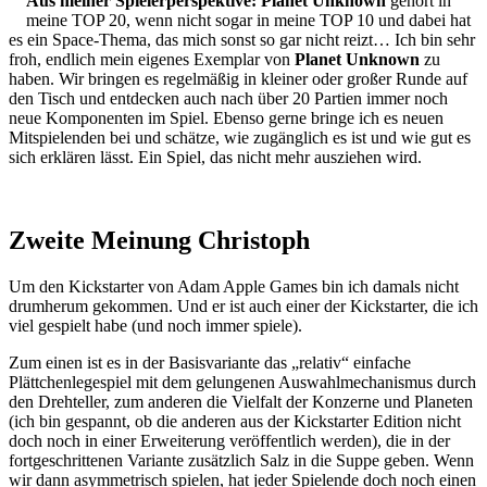
Aus meiner Spielerperspektive:
Planet Unknown
gehört in
meine TOP 20, wenn nicht sogar in meine TOP 10 und dabei hat
es ein Space-Thema, das mich sonst so gar nicht reizt… Ich bin sehr
froh, endlich mein eigenes Exemplar von
Planet Unknown
zu
haben. Wir bringen es regelmäßig in kleiner oder großer Runde auf
den Tisch und entdecken auch nach über 20 Partien immer noch
neue Komponenten im Spiel. Ebenso gerne bringe ich es neuen
Mitspielenden bei und schätze, wie zugänglich es ist und wie gut es
sich erklären lässt. Ein Spiel, das nicht mehr ausziehen wird.
Zweite Meinung Christoph
Um den Kickstarter von Adam Apple Games bin ich damals nicht
drumherum gekommen. Und er ist auch einer der Kickstarter, die ich
viel gespielt habe (und noch immer spiele).
Zum einen ist es in der Basisvariante das „relativ“ einfache
Plättchenlegespiel mit dem gelungenen Auswahlmechanismus durch
den Drehteller, zum anderen die Vielfalt der Konzerne und Planeten
(ich bin gespannt, ob die anderen aus der Kickstarter Edition nicht
doch noch in einer Erweiterung veröffentlich werden), die in der
fortgeschrittenen Variante zusätzlich Salz in die Suppe geben. Wenn
wir dann asymmetrisch spielen, hat jeder Spielende doch noch einen