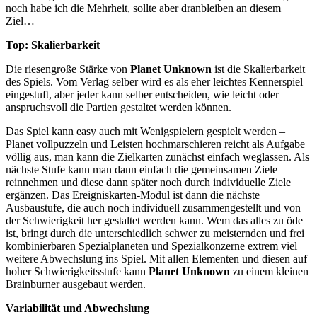
noch habe ich die Mehrheit, sollte aber dranbleiben an diesem
Ziel…
Top: Skalierbarkeit
Die riesengroße Stärke von
Planet Unknown
ist die Skalierbarkeit
des Spiels. Vom Verlag selber wird es als eher leichtes Kennerspiel
eingestuft, aber jeder kann selber entscheiden, wie leicht oder
anspruchsvoll die Partien gestaltet werden können.
Das Spiel kann easy auch mit Wenigspielern gespielt werden –
Planet vollpuzzeln und Leisten hochmarschieren reicht als Aufgabe
völlig aus, man kann die Zielkarten zunächst einfach weglassen. Als
nächste Stufe kann man dann einfach die gemeinsamen Ziele
reinnehmen und diese dann später noch durch individuelle Ziele
ergänzen. Das Ereigniskarten-Modul ist dann die nächste
Ausbaustufe, die auch noch individuell zusammengestellt und von
der Schwierigkeit her gestaltet werden kann. Wem das alles zu öde
ist, bringt durch die unterschiedlich schwer zu meisternden und frei
kombinierbaren Spezialplaneten und Spezialkonzerne extrem viel
weitere Abwechslung ins Spiel. Mit allen Elementen und diesen auf
hoher Schwierigkeitsstufe kann
Planet Unknown
zu einem kleinen
Brainburner ausgebaut werden.
Variabilität und Abwechslung