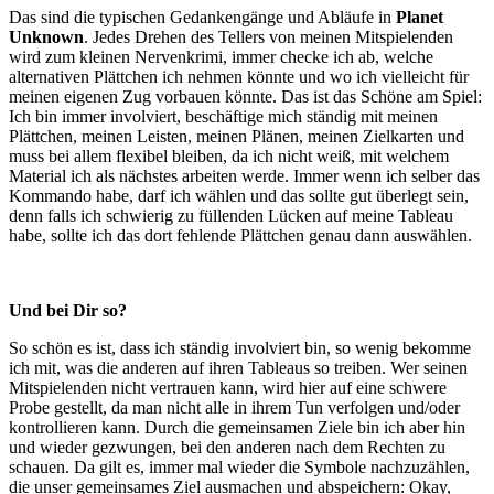
Das sind die typischen Gedankengänge und Abläufe in
Planet
Unknown
. Jedes Drehen des Tellers von meinen Mitspielenden
wird zum kleinen Nervenkrimi, immer checke ich ab, welche
alternativen Plättchen ich nehmen könnte und wo ich vielleicht für
meinen eigenen Zug vorbauen könnte. Das ist das Schöne am Spiel:
Ich bin immer involviert, beschäftige mich ständig mit meinen
Plättchen, meinen Leisten, meinen Plänen, meinen Zielkarten und
muss bei allem flexibel bleiben, da ich nicht weiß, mit welchem
Material ich als nächstes arbeiten werde. Immer wenn ich selber das
Kommando habe, darf ich wählen und das sollte gut überlegt sein,
denn falls ich schwierig zu füllenden Lücken auf meine Tableau
habe, sollte ich das dort fehlende Plättchen genau dann auswählen.
Und bei Dir so?
So schön es ist, dass ich ständig involviert bin, so wenig bekomme
ich mit, was die anderen auf ihren Tableaus so treiben. Wer seinen
Mitspielenden nicht vertrauen kann, wird hier auf eine schwere
Probe gestellt, da man nicht alle in ihrem Tun verfolgen und/oder
kontrollieren kann. Durch die gemeinsamen Ziele bin ich aber hin
und wieder gezwungen, bei den anderen nach dem Rechten zu
schauen. Da gilt es, immer mal wieder die Symbole nachzuzählen,
die unser gemeinsames Ziel ausmachen und abspeichern: Okay,