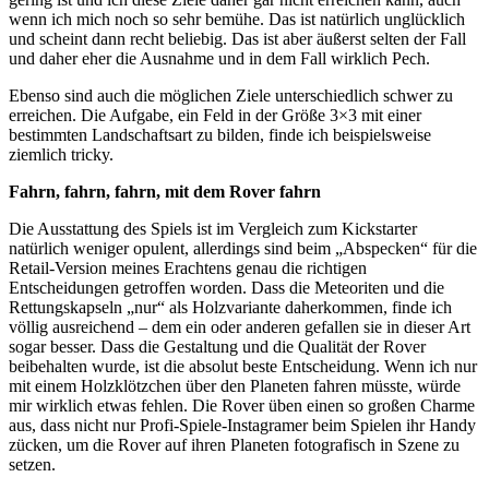
wenn ich mich noch so sehr bemühe. Das ist natürlich unglücklich
und scheint dann recht beliebig. Das ist aber äußerst selten der Fall
und daher eher die Ausnahme und in dem Fall wirklich Pech.
Ebenso sind auch die möglichen Ziele unterschiedlich schwer zu
erreichen. Die Aufgabe, ein Feld in der Größe 3×3 mit einer
bestimmten Landschaftsart zu bilden, finde ich beispielsweise
ziemlich tricky.
Fahrn, fahrn, fahrn, mit dem Rover fahrn
Die Ausstattung des Spiels ist im Vergleich zum Kickstarter
natürlich weniger opulent, allerdings sind beim „Abspecken“ für die
Retail-Version meines Erachtens genau die richtigen
Entscheidungen getroffen worden. Dass die Meteoriten und die
Rettungskapseln „nur“ als Holzvariante daherkommen, finde ich
völlig ausreichend – dem ein oder anderen gefallen sie in dieser Art
sogar besser. Dass die Gestaltung und die Qualität der Rover
beibehalten wurde, ist die absolut beste Entscheidung. Wenn ich nur
mit einem Holzklötzchen über den Planeten fahren müsste, würde
mir wirklich etwas fehlen. Die Rover üben einen so großen Charme
aus, dass nicht nur Profi-Spiele-Instagramer beim Spielen ihr Handy
zücken, um die Rover auf ihren Planeten fotografisch in Szene zu
setzen.