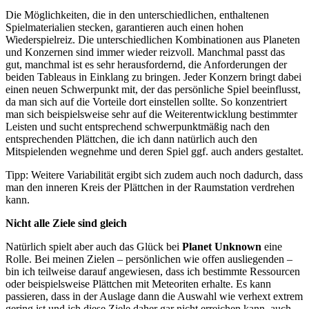
Die Möglichkeiten, die in den unterschiedlichen, enthaltenen
Spielmaterialien stecken, garantieren auch einen hohen
Wiederspielreiz. Die unterschiedlichen Kombinationen aus Planeten
und Konzernen sind immer wieder reizvoll. Manchmal passt das
gut, manchmal ist es sehr herausfordernd, die Anforderungen der
beiden Tableaus in Einklang zu bringen. Jeder Konzern bringt dabei
einen neuen Schwerpunkt mit, der das persönliche Spiel beeinflusst,
da man sich auf die Vorteile dort einstellen sollte. So konzentriert
man sich beispielsweise sehr auf die Weiterentwicklung bestimmter
Leisten und sucht entsprechend schwerpunktmäßig nach den
entsprechenden Plättchen, die ich dann natürlich auch den
Mitspielenden wegnehme und deren Spiel ggf. auch anders gestaltet.
Tipp: Weitere Variabilität ergibt sich zudem auch noch dadurch, dass
man den inneren Kreis der Plättchen in der Raumstation verdrehen
kann.
Nicht alle Ziele sind gleich
Natürlich spielt aber auch das Glück bei
Planet Unknown
eine
Rolle. Bei meinen Zielen – persönlichen wie offen ausliegenden –
bin ich teilweise darauf angewiesen, dass ich bestimmte Ressourcen
oder beispielsweise Plättchen mit Meteoriten erhalte. Es kann
passieren, dass in der Auslage dann die Auswahl wie verhext extrem
gering ist und ich diese Ziele daher gar nicht erreichen kann, auch