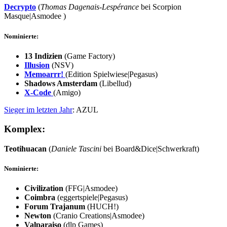
Decrypto
(
Thomas Dagenais-Lespérance
bei Scorpion
Masque|Asmodee )
Nominierte:
13 Indizien
(Game Factory)
Illusion
(NSV)
Memoarrr!
(Edition Spielwiese|Pegasus)
Shadows Amsterdam
(Libellud)
X-Code
(Amigo)
Sieger im letzten Jahr
: AZUL
Komplex:
Teotihuacan
(
Daniele Tascini
bei Board&Dice|Schwerkraft)
Nominierte:
Civilization
(FFG|Asmodee)
Coimbra
(eggertspiele|Pegasus)
Forum Trajanum
(HUCH!)
Newton
(Cranio Creations|Asmodee)
Valparaiso
(dlp Games)