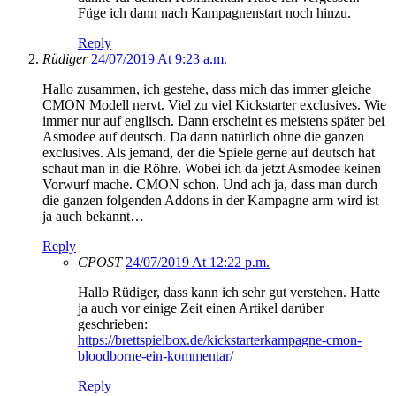
Füge ich dann nach Kampagnenstart noch hinzu.
Reply
Rüdiger
24/07/2019 At 9:23 a.m.
Hallo zusammen, ich gestehe, dass mich das immer gleiche
CMON Modell nervt. Viel zu viel Kickstarter exclusives. Wie
immer nur auf englisch. Dann erscheint es meistens später bei
Asmodee auf deutsch. Da dann natürlich ohne die ganzen
exclusives. Als jemand, der die Spiele gerne auf deutsch hat
schaut man in die Röhre. Wobei ich da jetzt Asmodee keinen
Vorwurf mache. CMON schon. Und ach ja, dass man durch
die ganzen folgenden Addons in der Kampagne arm wird ist
ja auch bekannt…
Reply
CPOST
24/07/2019 At 12:22 p.m.
Hallo Rüdiger, dass kann ich sehr gut verstehen. Hatte
ja auch vor einige Zeit einen Artikel darüber
geschrieben:
https://brettspielbox.de/kickstarterkampagne-cmon-
bloodborne-ein-kommentar/
Reply