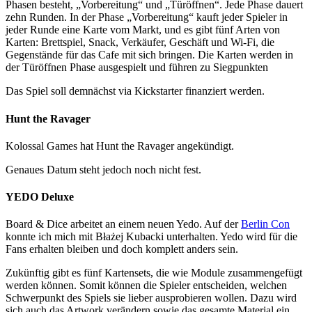
Phasen besteht, „Vorbereitung“ und „Türöffnen“. Jede Phase dauert
zehn Runden. In der Phase „Vorbereitung“ kauft jeder Spieler in
jeder Runde eine Karte vom Markt, und es gibt fünf Arten von
Karten: Brettspiel, Snack, Verkäufer, Geschäft und Wi-Fi, die
Gegenstände für das Cafe mit sich bringen. Die Karten werden in
der Türöffnen Phase ausgespielt und führen zu Siegpunkten
Das Spiel soll demnächst via Kickstarter finanziert werden.
Hunt the Ravager
Kolossal Games hat Hunt the Ravager angekündigt.
Genaues Datum steht jedoch noch nicht fest.
YEDO Deluxe
Board & Dice arbeitet an einem neuen Yedo. Auf der
Berlin Con
konnte ich mich mit Błażej Kubacki unterhalten. Yedo wird für die
Fans erhalten bleiben und doch komplett anders sein.
Zukünftig gibt es fünf Kartensets, die wie Module zusammengefügt
werden können. Somit können die Spieler entscheiden, welchen
Schwerpunkt des Spiels sie lieber ausprobieren wollen. Dazu wird
sich auch das Artwork verändern sowie das gesamte Material ein