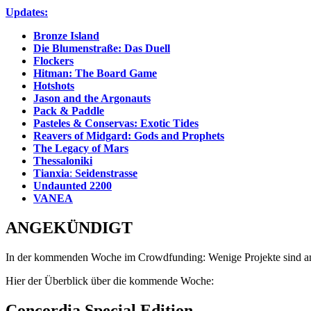
Updates:
Bronze Island
Die Blumenstraße: Das Duell
Flockers
Hitman: The Board Game
Hotshots
Jason and the Argonauts
Pack & Paddle
Pasteles & Conservas: Exotic Tides
Reavers of Midgard: Gods and Prophets
The Legacy of Mars
Thessaloniki
Tianxia
:
Seidenstrasse
Undaunted 2200
VANEA
ANGEKÜNDIGT
In der kommenden Woche im Crowdfunding: Wenige Projekte sind a
Hier der Überblick über die kommende Woche:
Concordia Special Edition