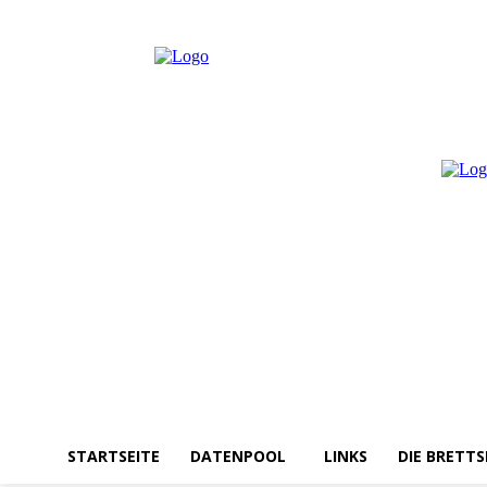
Montag, August 10, 2026
Anmelden / Beitreten
STARTSEITE
DATENPOOL
LINKS
DIE BRETTS