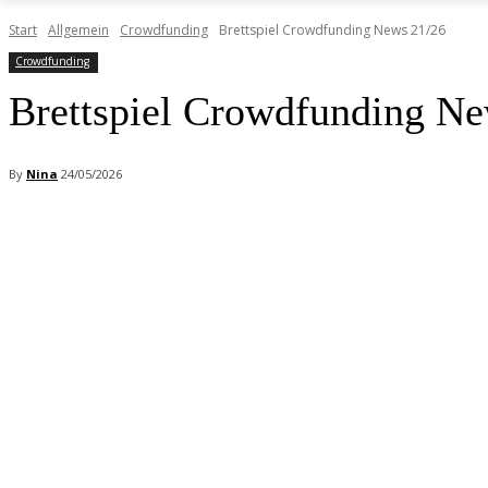
Start
Allgemein
Crowdfunding
Brettspiel Crowdfunding News 21/26
Crowdfunding
Brettspiel Crowdfunding Ne
By
Nina
24/05/2026
Facebook
X
Pinterest
WhatsApp