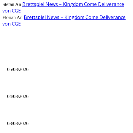
Brettspiel News – Kingdom Come Deliverance
Stefan
An
von CGE
Brettspiel News – Kingdom Come Deliverance
Florian
An
von CGE
AUS DER REDAKTION
Brettspiel Kolumne – Out of the Box: Ersteindruck von Brettspielen
05/08/2026
BRETTSPIELBOX Brettspiel News 32/2026:
04/08/2026
Brettspiel Neuheiten – Herbst 2026: 1 More Time Games
03/08/2026
BELIEBTE BEITRÄGE