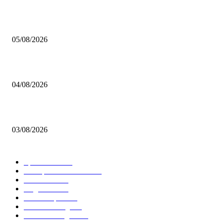
Brettspiel Kolumne – Out of the Box: Ersteindruck von Brettspielen
05/08/2026
BRETTSPIELBOX Brettspiel News 32/2026:
04/08/2026
Brettspiel Neuheiten – Herbst 2026: 1 More Time Games
03/08/2026
BELIEBTE KATEGORIEN
Spielevent
1367
Brettspielbox News
1201
Rezension
891
Allgemein
854
Familienspiel
585
Crowdfunding
530
Auszeichnungen
314