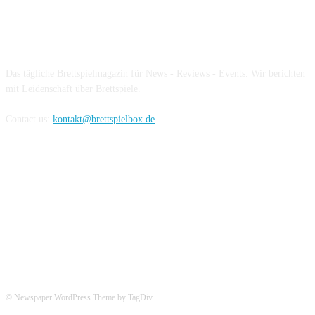
Über die Brettspielbox
Das tägliche Brettspielmagazin für News - Reviews - Events. Wir berichten
mit Leidenschaft über Brettspiele.
Contact us:
kontakt@brettspielbox.de
Hier könnt ihr uns folgen:
© Newspaper WordPress Theme by TagDiv