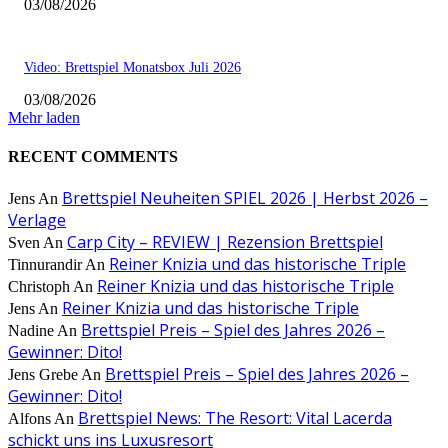
03/08/2026
Video: Brettspiel Monatsbox Juli 2026
03/08/2026
Mehr laden
RECENT COMMENTS
Brettspiel Neuheiten SPIEL 2026 | Herbst 2026 –
Jens
An
Verlage
Carp City – REVIEW | Rezension Brettspiel
Sven
An
Reiner Knizia und das historische Triple
Tinnurandir
An
Reiner Knizia und das historische Triple
Christoph
An
Reiner Knizia und das historische Triple
Jens
An
Brettspiel Preis – Spiel des Jahres 2026 –
Nadine
An
Gewinner: Dito!
Brettspiel Preis – Spiel des Jahres 2026 –
Jens Grebe
An
Gewinner: Dito!
Brettspiel News: The Resort: Vital Lacerda
Alfons
An
schickt uns ins Luxusresort