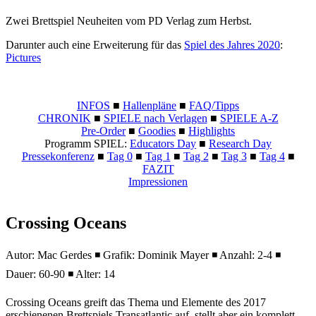
Zwei Brettspiel Neuheiten vom PD Verlag zum Herbst.
Darunter auch eine Erweiterung für das
Spiel des Jahres 2020
:
Pictures
INFOS
■
Hallenpläne
■
FAQ/Tipps
CHRONIK
■
SPIELE nach Verlagen
■
SPIELE A-Z
Pre-Order
■
Goodies
■
Highlights
Programm SPIEL:
Educators Day
■
Research Day
Pressekonferenz
■
Tag 0
■
Tag 1
■
Tag 2
■
Tag 3
■
Tag 4
■
FAZIT
Impressionen
Crossing Oceans
Autor: Mac Gerdes ◾ Grafik: Dominik Mayer ◾ Anzahl: 2-4 ◾
Dauer: 60-90 ◾ Alter: 14
Crossing Oceans greift das Thema und Elemente des 2017
erschienenen Brettspiels Transatlantic auf, stellt aber ein komplett