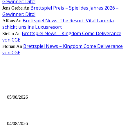
Gewinner: Dito!
Brettspiel Preis – Spiel des Jahres 2026 –
Jens Grebe
An
Gewinner: Dito!
Brettspiel News: The Resort: Vital Lacerda
Alfons
An
schickt uns ins Luxusresort
Brettspiel News – Kingdom Come Deliverance
Stefan
An
von CGE
Brettspiel News – Kingdom Come Deliverance
Florian
An
von CGE
AUS DER REDAKTION
Brettspiel Kolumne – Out of the Box: Ersteindruck von Brettspielen
05/08/2026
BRETTSPIELBOX Brettspiel News 32/2026:
04/08/2026