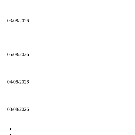
Brettspiel Neuheiten – Herbst 2026: 1 More Time Games
03/08/2026
BELIEBTE BEITRÄGE
Brettspiel Kolumne – Out of the Box: Ersteindruck von Brettspielen
05/08/2026
BRETTSPIELBOX Brettspiel News 32/2026:
04/08/2026
Brettspiel Neuheiten – Herbst 2026: 1 More Time Games
03/08/2026
BELIEBTE KATEGORIEN
Spielevent
1367
Brettspielbox News
1201