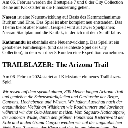
Am 06. Februar werden die Brettspiele 7 und 8 der City Collection
Reihe auf Kickstarter in die Finanzierung gehen.
Nassau
ist eine Neuentwicklung auf Basis des Kernmechanismus
Ru(h)m und Ehre. Das Spiel ist aber komplett neu entstanden. Das
Thema bleibt aber Piraten. Gespielt wird auf zwei Spielplänen:
Nassau Stadtplan und die Karibik, in der ich mit dem Schiff fahre.
Kathmandu
ist ebenfalls eine Neuentwicklung. Das Spiel ist ein
gehobenes Familienspiel (und das leichteste Spiel der City
Collection), in dem wir über 8 Runden eine Expedition vornehmen.
TRAILBLAZER: The Arizona Trail
Am 06. Februar 2024 startet auf Kickstarter ein neues Trailblazer-
Spiel.
Wir reisen auf dem spektakulären, 800 Meilen langen Arizona Trail
und genießen die Sehenswürdigkeiten und Geräusche der Berge,
Canyons, Hochebenen und Wüsten. Wir halten Ausschau nach der
erstaunlichen Vielfalt an Wildtieren wie Roadrunners und Javelinas,
während wir das Gila-Monster meiden. Vom Saguaro-Nationalpark,
der Sonoran-Wüste, durch den größten Ponderosa-Kiefernwald der
Erde und in den Grand Canyon werden wir mit der unglaublichen
Vielfalt des Terrains, der Flora und der Fauna interagieren, die