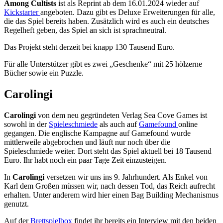
Among Cultists
ist als Reprint ab dem 16.01.2024 wieder auf
Kickstarter
angeboten. Dazu gibt es Deluxe Erweiterungen für alle,
die das Spiel bereits haben. Zusätzlich wird es auch ein deutsches
Regelheft geben, das Spiel an sich ist sprachneutral.
Das Projekt steht derzeit bei knapp 130 Tausend Euro.
Für alle Unterstützer gibt es zwei „Geschenke“ mit 25 hölzerne
Bücher sowie ein Puzzle.
Carolingi
Carolingi
von dem neu gegründeten Verlag Sea Cove Games ist
sowohl in der
Spieleschmiede
als auch auf
Gamefound
online
gegangen. Die englische Kampagne auf Gamefound wurde
mittlerweile abgebrochen und läuft nur noch über die
Spieleschmiede weiter. Dort steht das Spiel aktuell bei 18 Tausend
Euro. Ihr habt noch ein paar Tage Zeit einzusteigen.
In
Carolingi
versetzen wir uns ins 9. Jahrhundert. Als Enkel von
Karl dem Großen müssen wir, nach dessen Tod, das Reich aufrecht
erhalten. Unter anderem wird hier einen Bag Building Mechanismus
genutzt.
Auf der
Brettspielbox
findet ihr bereits ein Interview mit den beiden