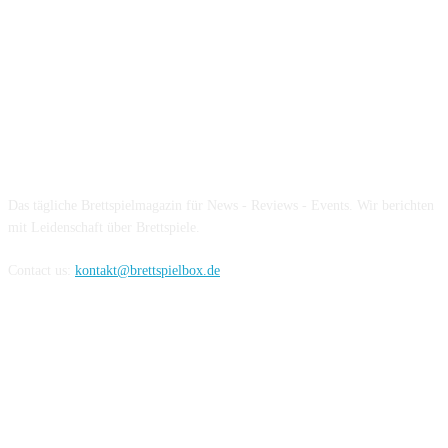
Über die Brettspielbox
Das tägliche Brettspielmagazin für News - Reviews - Events. Wir berichten
mit Leidenschaft über Brettspiele.
Contact us:
kontakt@brettspielbox.de
Hier könnt ihr uns folgen: