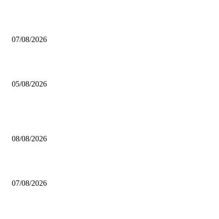
Video – Brettspiel News vom 07. August 2026
07/08/2026
Brettspiel Kolumne – Out of the Box: Ersteindruck von Brettspielen
05/08/2026
BELIEBTE BEITRÄGE
Brettspiel Neuheiten – Herbst 2026: Captain Games
08/08/2026
Video – Brettspiel News vom 07. August 2026
07/08/2026
Brettspiel Kolumne – Out of the Box: Ersteindruck von Brettspielen