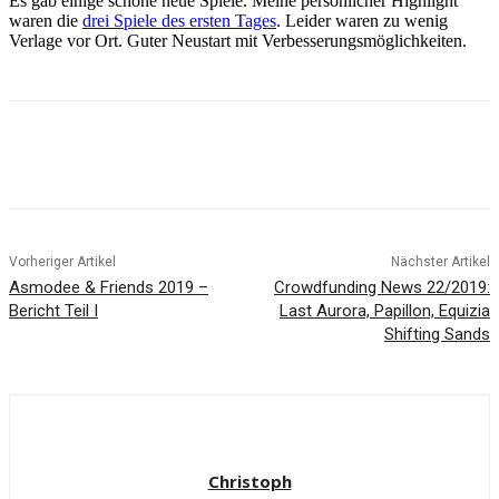
Es gab einige schöne neue Spiele. Meine persönlicher Highlight
waren die
drei Spiele des ersten Tages
. Leider waren zu wenig
Verlage vor Ort. Guter Neustart mit Verbesserungsmöglichkeiten.
Facebook
X
Pinterest
WhatsApp
Vorheriger Artikel
Nächster Artikel
Asmodee & Friends 2019 –
Crowdfunding News 22/2019:
Bericht Teil I
Last Aurora, Papillon, Equizia
Shifting Sands
Christoph