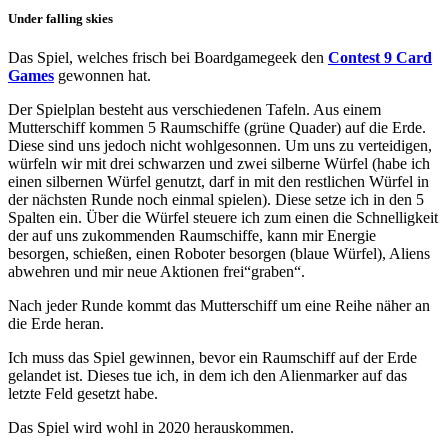
Under falling skies
Das Spiel, welches frisch bei Boardgamegeek den
Contest 9 Card
Games
gewonnen hat.
Der Spielplan besteht aus verschiedenen Tafeln. Aus einem
Mutterschiff kommen 5 Raumschiffe (grüne Quader) auf die Erde.
Diese sind uns jedoch nicht wohlgesonnen. Um uns zu verteidigen,
würfeln wir mit drei schwarzen und zwei silberne Würfel (habe ich
einen silbernen Würfel genutzt, darf in mit den restlichen Würfel in
der nächsten Runde noch einmal spielen). Diese setze ich in den 5
Spalten ein. Über die Würfel steuere ich zum einen die Schnelligkeit
der auf uns zukommenden Raumschiffe, kann mir Energie
besorgen, schießen, einen Roboter besorgen (blaue Würfel), Aliens
abwehren und mir neue Aktionen frei“graben“.
Nach jeder Runde kommt das Mutterschiff um eine Reihe näher an
die Erde heran.
Ich muss das Spiel gewinnen, bevor ein Raumschiff auf der Erde
gelandet ist. Dieses tue ich, in dem ich den Alienmarker auf das
letzte Feld gesetzt habe.
Das Spiel wird wohl in 2020 herauskommen.