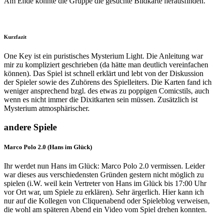
Am Ende konnte die Gruppe die gesuchte Bildkarte herausfinden.
Kurzfazit
One Key ist ein puristisches Mysterium Light. Die Anleitung war
mir zu kompliziert geschrieben (da hätte man deutlich vereinfachen
können). Das Spiel ist schnell erklärt und lebt von der Diskussion
der Spieler sowie des Zuhörens des Spielleiters. Die Karten fand ich
weniger ansprechend bzgl. des etwas zu poppigen Comicstils, auch
wenn es nicht immer die Dixitkarten sein müssen. Zusätzlich ist
Mysterium atmosphärischer.
andere Spiele
Marco Polo 2.0 (Hans im Glück)
Ihr werdet nun Hans im Glück: Marco Polo 2.0 vermissen. Leider
war dieses aus verschiedensten Gründen gestern nicht möglich zu
spielen (i.W. weil kein Vertreter von Hans im Glück bis 17:00 Uhr
vor Ort war, um Spiele zu erklären). Sehr ärgerlich. Hier kann ich
nur auf die Kollegen von Cliquenabend oder Spieleblog verweisen,
die wohl am späteren Abend ein Video vom Spiel drehen konnten.