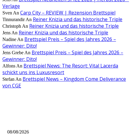
Verlage
Carp City – REVIEW | Rezension Brettspiel
Sven
An
Reiner Knizia und das historische Triple
Tinnurandir
An
Reiner Knizia und das historische Triple
Christoph
An
Reiner Knizia und das historische Triple
Jens
An
Brettspiel Preis – Spiel des Jahres 2026 –
Nadine
An
Gewinner: Dito!
Brettspiel Preis – Spiel des Jahres 2026 –
Jens Grebe
An
Gewinner: Dito!
Brettspiel News: The Resort: Vital Lacerda
Alfons
An
schickt uns ins Luxusresort
Brettspiel News – Kingdom Come Deliverance
Stefan
An
von CGE
AUS DER REDAKTION
Brettspiel Neuheiten – Herbst 2026: Captain Games
08/08/2026