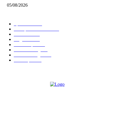
05/08/2026
BELIEBTE KATEGORIEN
Spielevent
1368
Brettspielbox News
1202
Rezension
891
Allgemein
854
Familienspiel
585
Crowdfunding
530
Auszeichnungen
314
Kartenspiel
288