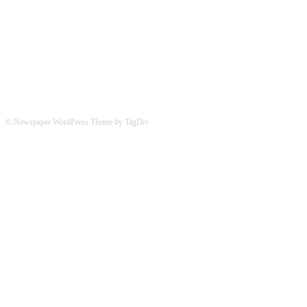
Hier könnt ihr uns folgen:
© Newspaper WordPress Theme by TagDiv