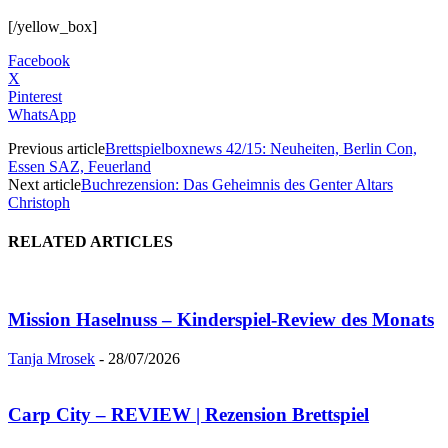
[/yellow_box]
Facebook
X
Pinterest
WhatsApp
Previous article
Brettspielboxnews 42/15: Neuheiten, Berlin Con,
Essen SAZ, Feuerland
Next article
Buchrezension: Das Geheimnis des Genter Altars
Christoph
RELATED ARTICLES
Mission Haselnuss – Kinderspiel-Review des Monats
Tanja Mrosek
-
28/07/2026
Carp City – REVIEW | Rezension Brettspiel